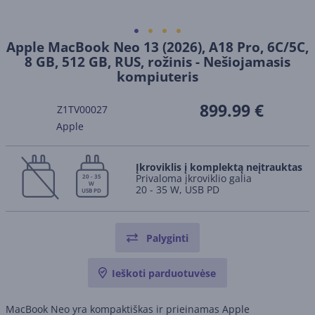
Apple MacBook Neo 13 (2026), A18 Pro, 6C/5C,
8 GB, 512 GB, RUS, rožinis - Nešiojamasis
kompiuteris
899.99 €
Z1TV00027
Apple
Įkroviklis į komplektą neįtrauktas
Privaloma įkroviklio galia
20 - 35
W
20 - 35 W, USB PD
USB PD
Palyginti
Ieškoti parduotuvėse
MacBook Neo yra kompaktiškas ir prieinamas Apple