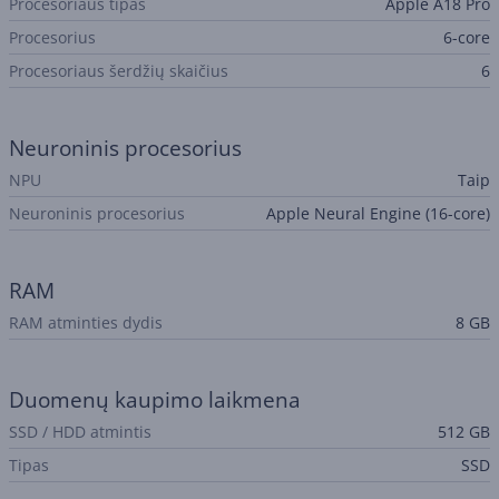
Procesoriaus tipas
Apple A18 Pro
Procesorius
6-core
Procesoriaus šerdžių skaičius
6
Neuroninis procesorius
NPU
Taip
Neuroninis procesorius
Apple Neural Engine (16-core)
RAM
RAM atminties dydis
8 GB
Duomenų kaupimo laikmena
SSD / HDD atmintis
512 GB
Tipas
SSD