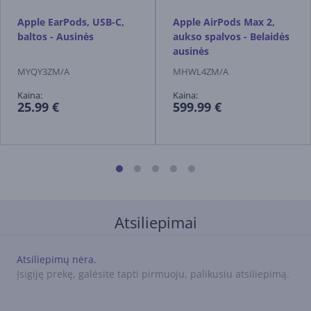
Apple EarPods, USB-C,
Apple AirPods Max 2,
baltos - Ausinės
aukso spalvos - Belaidės
ausinės
MYQY3ZM/A
MHWL4ZM/A
Kaina:
Kaina:
25.99 €
599.99 €
Atsiliepimai
Atsiliepimų nėra.
Įsigiję prekę, galėsite tapti pirmuoju, palikusiu atsiliepimą.