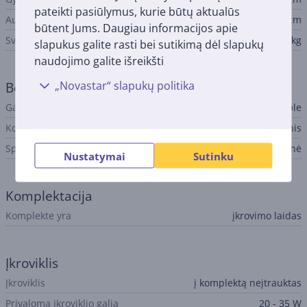
pateikti pasiūlymus, kurie būtų aktualūs
Aukštis
1,27 cm
būtent Jums. Daugiau informacijos apie
Svoris
1,23 kg
slapukus galite rasti bei sutikimą dėl slapukų
naudojimo galite išreikšti
„Novastar“ slapukų politika
Bendri parametrai
Gamintojas
Apple
Korpuso medžiaga
Aliuminis
Spalva
Rožinė
Nustatymai
Sutinku
Komplektacija
Komplekte yra
įkrovimo laidas
Įkroviklis
Įkroviklis
į komplektą neįtrauktas
Privaloma įkroviklio galia
20 - 35 W