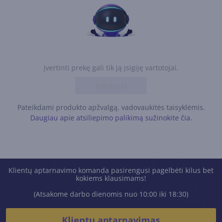
Įvertinti prekę gali tik ją įsigiję vartotojai.
Įvertinti
Pateikdami produkto apžvalgą, vadovaukitės taisyklėmis.
Daugiau apie atsiliepimo palikimą sužinokite čia.
Klientų aptarnavimo komanda pasirengusi pagelbėti kilus bet
kokiems klausimams!
(Atsakome darbo dienomis nuo 10:00 iki 18:30)
Klientų aptarnavimas