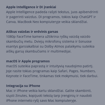
Apple Intelligence ir DI įrankiai
Apple Intelligence padeda rašyti tekstus, juos apibendrinti
ir pagerinti vaizdus. DI programos, tokios kaip ChatGPT ir
Canva, MacBook Neo kompiuteryje veikia sklandžiai.
Aiškus vaizdas ir erdvinis garsas
1080p FaceTime kamera užtikrina ryškų vaizdą vaizdo
skambučių metu. Dviejų mikrofonų sistema ir šonuose
esantys garsiakalbiai su Dolby Atmos palaikymu suteikia
aiškų garsą skambučiams ir multimedijai.
macOS ir Apple programos
macOS suteikia paprastą ir intuityvią naudojimo patirtį.
Joje rasite tokias programas kaip Safari, Pages, Numbers,
Keynote ir FaceTime, tinkamas tiek mokymuisi, tiek darbui.
Integracija su iPhone
Mac ir iPhone veikia kartu sklandžiai. Galite skambinti,
siųsti žinutes, kopijuoti tekstą tarp įrenginių ir naudoti
iPhone interneto ryšį savo Mac kompiuteryje.