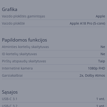
Grafika
Vaizdo plokštės gamintojas
Apple
Vaizdo plokštė
Apple A18 Pro (5-core)
Papildomos funkcijos
Atminties kortelių skaitytuvas
Ne
ID kortelių skaitytuvas
Ne
Pirštų atspaudų skaitytuvas
Taip
Internetinė kamera
1080p FHD
Garsiakalbiai
2x, Dolby Atmos
Sąsajos
USB-C 3.1
1 vnt.
USB-C 3.2
1 vnt.