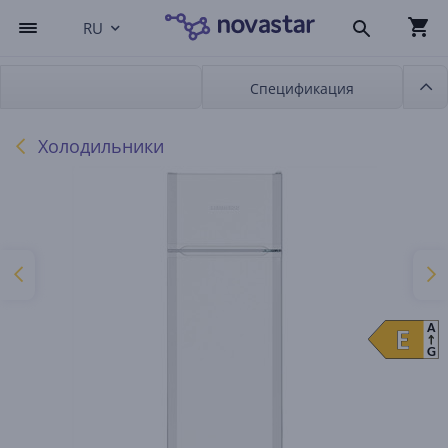
RU
Спецификация
Холодильники
A
E
E
G