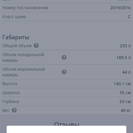
Номер постановления
2019/2016
Класс шума
C
Габариты
Общий объем
233 л
Объем холодильной
189,5 л
камеры
Объем морозильной
44 л
камеры
Высота
140,1 см
Ширина
55 см
Глубина
63 см
Вес
49 кг
Отзывы