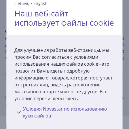
Средняя оценка
Lietuvių
/
English
(1)
Наш веб-сайт
5,0
использует файлы cookie
1
5
0
4
0
3
Для улучшения работы веб-страницы, мы
0
2
просим Вас согласиться с условиями
0
1
использования наших файлов cookie - это
позволит Вам видеть подробную
Изделие могут оценить только купившие его пользователи.
информацию о товарах, которая поступает
от третьих лиц, видеть расположение
Оставить отзыв
магазинов на карте и многое другое. Все
При написании отзыва просим соблюдать добрые обычаи.
условия перечислены здесь:
Дополнительную информацию об отзывах читайте здесь.
Условия Novastar по использованию
куки-файлов
Birutė