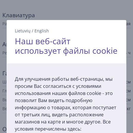
Клавиатура
Раскладка
латинская
Lietuvių
/
English
Наш веб-сайт
Аккумулятор
использует файлы cookie
Ресурс аккумулятора до
14 ч
Габариты
Для улучшения работы веб-страницы, мы
Ширина
28,7 см
просим Вас согласиться с условиями
Глубина
20,9 см
использования наших файлов cookie - это
Высота
позволит Вам видеть подробную
0,93 см
информацию о товарах, которая поступает
Вес
0,895 кг
от третьих лиц, видеть расположение
магазинов на карте и многое другое. Все
Общий параметр
условия перечислены здесь: