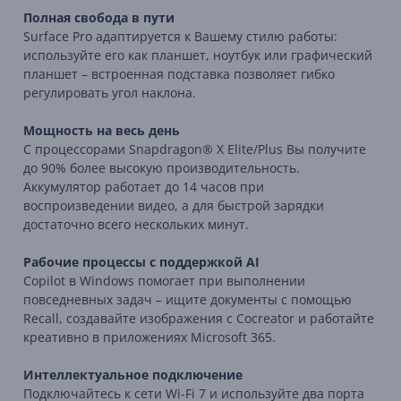
Полная свобода в пути
Surface Pro адаптируется к Вашему стилю работы:
используйте его как планшет, ноутбук или графический
планшет – встроенная подставка позволяет гибко
регулировать угол наклона.
Мощность
на
весь
день
С
процессорами
Snapdragon®
X
Elite/
Plus
Вы
получите
до
90%
более
высокую
производительность.
Аккумулятор
работает
до
14
часов
при
воспроизведении
видео,
а
для
быстрой
зарядки
достаточно
всего
нескольких
минут.
Рабочие
процессы
с
поддержкой
AI
Copilot
в
Windows
помогает
при выполнении
повседневных
задач –
ищите
документы
с
помощью
Recall,
создавайте
изображения
с
Cocreator
и
работайте
креативно
в
приложениях
Microsoft
365.
Интеллектуальное
подключение
Подключайтесь
к
сети
Wi-
Fi
7
и
используйте
два
порта