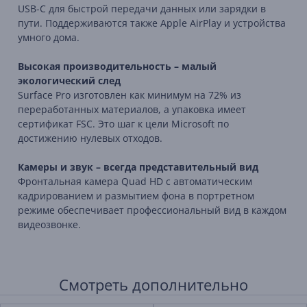
USB-
C
для
быстрой
передачи
данных
или
зарядки
в
пути.
Поддерживаются
также
Apple
AirPlay
и
устройства
умного
дома.
Высокая
производительность –
малый
экологический
след
Surface
Pro
изготовлен
как
минимум
на
72%
из
переработанных
материалов,
а
упаковка
имеет
сертификат
FSC.
Это
шаг
к
цели
Microsoft
по
достижению
нулевых
отходов.
Камеры
и
звук –
всегда
представительный
вид
Фронтальная
камера
Quad
HD
с
автоматическим
кадрированием
и
размытием
фона
в
портретном
режиме
обеспечивает
профессиональный
вид
в
каждом
видеозвонке.
Смотреть дополнительно