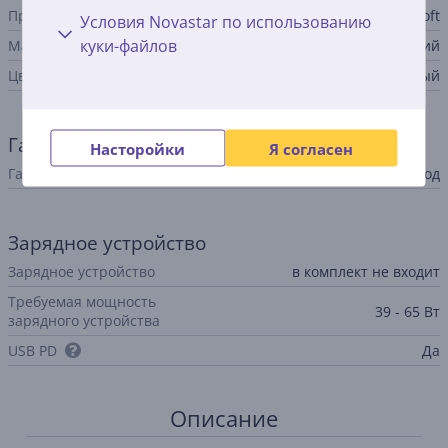
Производитель
Microsoft
Условия Novastar по использованию
куки-файлов
Материал корпуса
алюминий
Цвет
серебристый
Гарантия
Насторойки
Я согласен
Гарантия производителя
1 год
Зарядное устройство
Зарядное устройство
в комплект не входит
Требуемая мощность
39 - 65 Вт
зарядного устройства
USB PD
Да
Описание