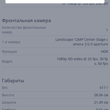
or 1080p @ 120 fps, 240 fps
Фронтальная камера
Количество фронтальных
1
камер
Landscape 12MP Center Stage c
1-я камера
amera ƒ/2.0 aperture
Функции
HDR
1080p HD video @ 25 fps, 30 fp
Видео
s, 60 fps
Габариты
Вес
617 г
Высота
28,06 см
Ширина
21,49 см
Глубина
0,61 см