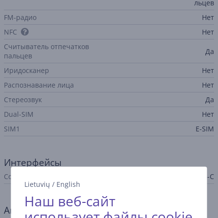
льцев
FM-радио
Нет
NFC
Нет
Считыватель отпечатков
Да
пальцев
Иридосканер
Нет
Распознавание лица
Нет
Стереозвук
Да
Dual-SIM
Нет
SIM1
E-SIM
Интерфейсы
Соединение
USB-C
Lietuvių
/
English
Наш веб-сайт
Аккумулятор
использует файлы cookie