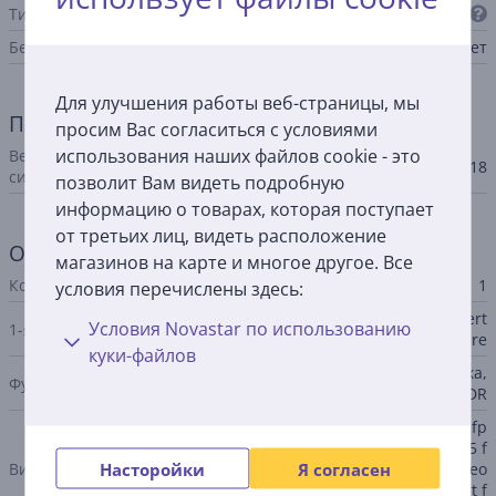
Тип аккумулятора
Li-Po
Беспроводная зарядка
Нет
Для улучшения работы веб-страницы, мы
Программное обеспечение
просим Вас согласиться с условиями
использования наших файлов cookie - это
Версия операционной
iPadOS 18
системы
позволит Вам видеть подробную
информацию о товарах, которая поступает
от третьих лиц, видеть расположение
Основная камера
магазинов на карте и многое другое. Все
Количество задних камер
1
условия перечислены здесь:
12MP Wide camera, ƒ/1.8 apert
Условия Novastar по использованию
1-я камера
ure
куки-файлов
Панорама, Серийная съемка,
Функции
Замедленное движение, HDR
4K video @ 24 fps, 25 fps, 30 fp
s, 60 fps 1080p HD video @ 25 f
Насторойки
Я согласен
Видео
ps, 30 fps, 60 fps 720p HD video
@ 30 fps Slo‑mo video support f