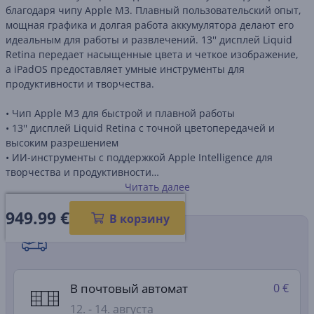
благодаря чипу Apple M3. Плавный пользовательский опыт,
мощная графика и долгая работа аккумулятора делают его
идеальным для работы и развлечений. 13'' дисплей Liquid
Retina передает насыщенные цвета и четкое изображение,
а iPadOS предоставляет умные инструменты для
продуктивности и творчества.
• Чип Apple M3 для быстрой и плавной работы
• 13'' дисплей Liquid Retina с точной цветопередачей и
высоким разрешением
• ИИ-инструменты с поддержкой Apple Intelligence для
творчества и продуктивности
• Фронтальная камера 12 МП Center Stage и
Читать далее
широкоугольная основная камера 12 МП для 4K-видео
949.99
€
• Поддержка Wi-Fi 6E и 5G для быстрого подключения
В корзину
Способы доставки
В почтовый автомат
0 €
12. - 14. августа