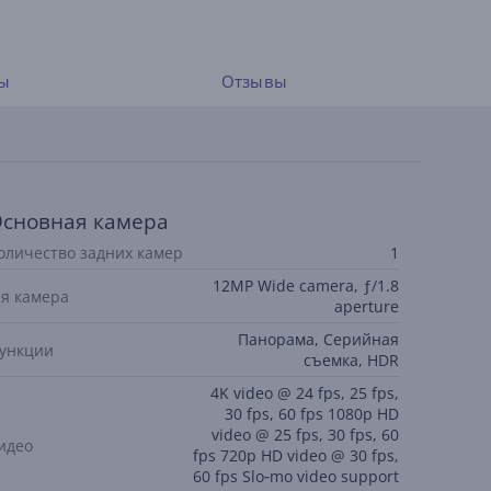
ы
Отзывы
сновная камера
оличество задних камер
1
12MP Wide camera, ƒ/1.8
-я камера
aperture
Панорама, Серийная
ункции
съемка, HDR
4K video @ 24 fps, 25 fps,
30 fps, 60 fps 1080p HD
video @ 25 fps, 30 fps, 60
идео
fps 720p HD video @ 30 fps,
60 fps Slo‑mo video support