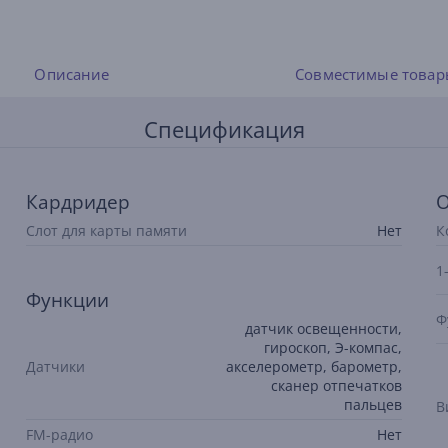
Описание
Совместимые товар
Спецификация
Кардридер
О
Слот для карты памяти
Нет
К
1
Функции
Ф
датчик освещенности,
гироскоп, Э-компас,
Датчики
акселерометр, барометр,
сканер отпечатков
пальцев
В
FM-радио
Нет