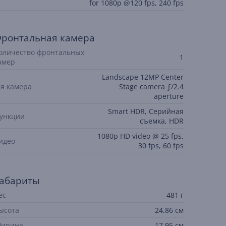
for 1080p @120 fps, 240 fps
ронтальная камера
оличество фронтальных
1
амер
Landscape 12MP Center
-я камера
Stage camera ƒ/2.4
aperture
Smart HDR, Серийная
ункции
съемка, HDR
1080p HD video @ 25 fps,
идео
30 fps, 60 fps
абариты
ес
481 г
ысота
24,86 см
ирина
17,95 см