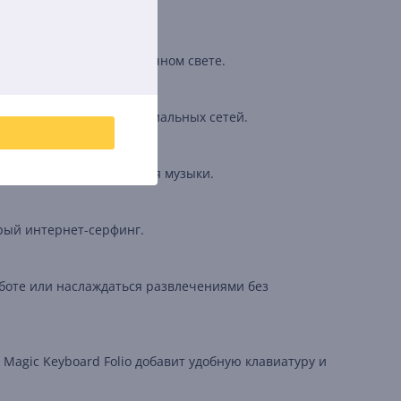
ак и на улице при солнечном свете.
здания контента для социальных сетей.
звонков и прослушивания музыки.
трый интернет-серфинг.
аботе или наслаждаться развлечениями без
 Magic Keyboard Folio добавит удобную клавиатуру и