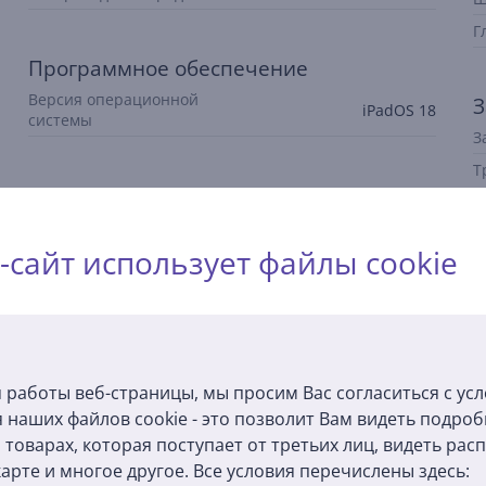
Г
Программное обеспечение
Версия операционной
З
iPadOS 18
системы
З
Т
з
U
-сайт использует файлы cookie
Описание
 работы веб-страницы, мы просим Вас согласиться с ус
 наших файлов cookie - это позволит Вам видеть подро
товарах, которая поступает от третьих лиц, видеть ра
d A16 обеспечивает высокую производительность и энергоэффект
арте и многое другое. Все условия перечислены здесь: