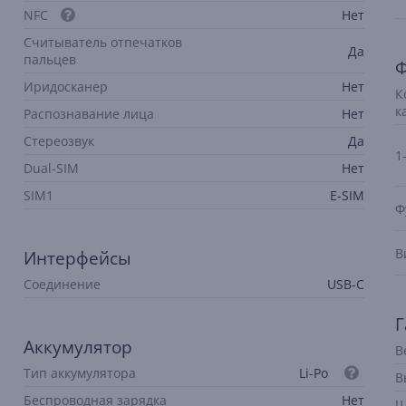
NFC
Нет
Считыватель отпечатков
Да
пальцев
Ф
Иридосканер
Нет
К
к
Распознавание лица
Нет
Стереозвук
Да
1
Dual-SIM
Нет
SIM1
E-SIM
Ф
В
Интерфейсы
Соединение
USB-C
Г
Аккумулятор
В
Тип аккумулятора
Li-Po
В
Беспроводная зарядка
Нет
Ш