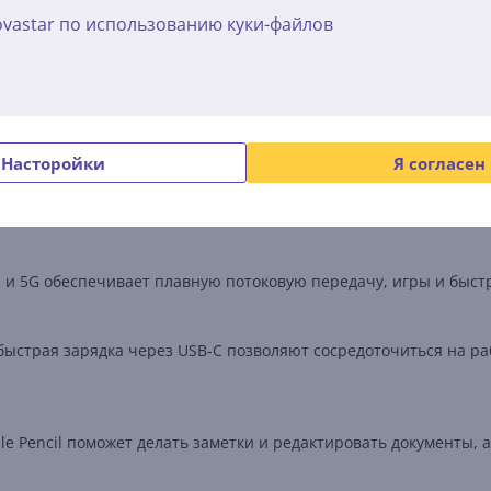
наслаждаться функциями на базе искусственного интеллекта.
vastar по использованию куки-файлов
вают яркие цвета и удобное использование как в помещении, т
mart HDR 4 обеспечивает высокое качество видеозвонков и со
Насторойки
Я согласен
печивают кристально чистый звук во время подкастов, видео
Fi и 5G обеспечивает плавную потоковую передачу, игры и быс
быстрая зарядка через USB-C позволяют сосредоточиться на р
le Pencil поможет делать заметки и редактировать документы, а