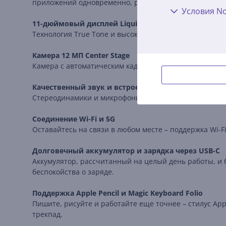
приложений одновременно, редактировать видео 4K и 
Условия No
11-дюймовый дисплей Liquid Retina
Технология True Tone и высокое разрешение обеспечи
Камера 12 МП Center Stage
Камера с автоматическим кадрированием и функцией S
Качественный звук и встроенные микрофоны
Стереодинамики и микрофоны с шумоподавлением обес
Соединение Wi-Fi и 5G
Оставайтесь на связи в любом месте – поддержка Wi-
Долговечный аккумулятор и зарядка через USB-C
Аккумулятор, рассчитанный на целый день работы, и 
беспокойства о заряде.
Поддержка Apple Pencil и Magic Keyboard Folio
Пишите, рисуйте и работайте еще точнее – стилус App
трекпад.