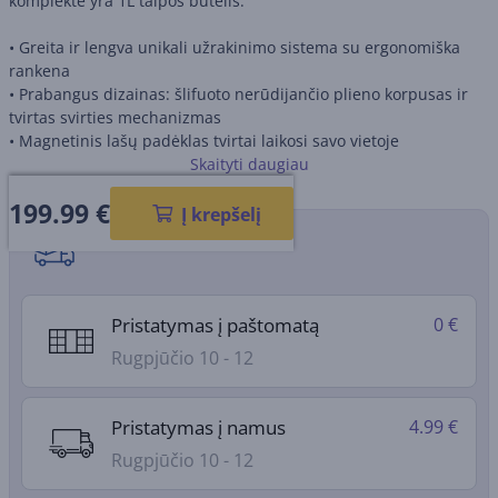
komplekte yra 1L talpos butelis.
• Greita ir lengva unikali užrakinimo sistema su ergonomiška
rankena
• Prabangus dizainas: šlifuoto nerūdijančio plieno korpusas ir
tvirtas svirties mechanizmas
• Magnetinis lašų padėklas tvirtai laikosi savo vietoje
• Komplekte priedai: FusionCap™, 1L butelis su nerūdijančio
Skaityti daugiau
plieno dangteliu ir pagrindu, valymo šepetėlis, piltuvėlis ir
199.99
€
sietelis
Į krepšelį
• CO₂ balionėlis nepridedamas ir parduodamas atskirai
Pristatymo būdai
•
Viena
s balion
ė
lis
gali pagaminti maždaug 60
L
gazuoto
vandens
•
Butelis ir dangtelis netinka
mi
plauti indaplovėje
Pristatymas į paštomatą
0 €
•
Patarimas: kas 30 dienų
„
FusionCap
“ pamirkykite ne
auk
štesnės nei 40
°C temperat
ūros vandenyje 5 minutes
Rugpjūčio 10 - 12
Pristatymas į namus
4.99 €
Rugpjūčio 10 - 12