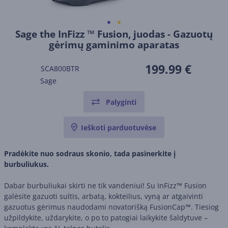
Sage the InFizz ™ Fusion, juodas - Gazuotų
gėrimų gaminimo aparatas
199.99 €
SCA800BTR
Sage
Palyginti
Ieškoti parduotuvėse
Pradėkite nuo sodraus skonio, tada pasinerkite į
burbuliukus.
Dabar burbuliukai skirti ne tik vandeniui! Su InFizz™ Fusion
galėsite gazuoti sultis, arbatą, kokteilius, vyną ar atgaivinti
gazuotus gėrimus naudodami novatorišką FusionCap™. Tiesiog
užpildykite, uždarykite, o po to patogiai laikykite šaldytuve –