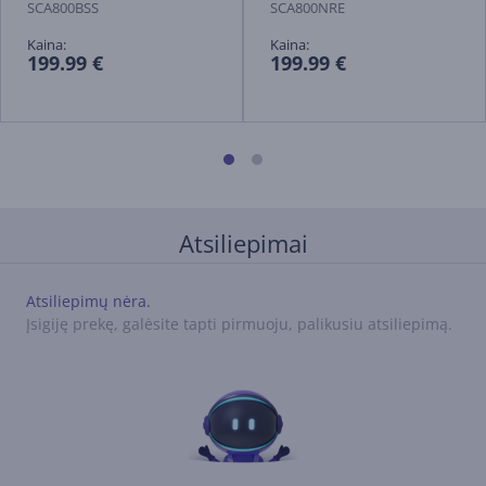
SCA800BSS
SCA800NRE
Kaina:
Kaina:
199.99 €
199.99 €
Atsiliepimai
Atsiliepimų nėra.
Įsigiję prekę, galėsite tapti pirmuoju, palikusiu atsiliepimą.