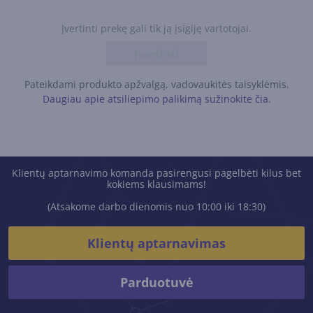
Įvertinti prekę gali tik ją įsigiję vartotojai.
Įvertinti
Pateikdami produkto apžvalgą, vadovaukitės taisyklėmis.
Daugiau apie atsiliepimo palikimą sužinokite čia.
Klientų aptarnavimo komanda pasirengusi pagelbėti kilus bet
kokiems klausimams!
(Atsakome darbo dienomis nuo 10:00 iki 18:30)
Klientų aptarnavimas
Parduotuvė