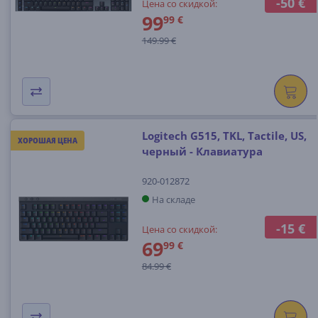
-50 €
Цена со скидкой:
99
99 €
149.99 €
Logitech G515, TKL, Tactile, US,
ХОРОШАЯ ЦЕНА
черный - Клавиатура
920-012872
На складе
-15 €
Цена со скидкой:
69
99 €
84.99 €