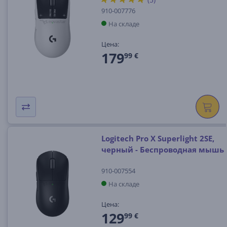
910-007776
На складе
Цена:
179
99 €
Logitech Pro X Superlight 2SE,
черный - Беспроводная мышь
910-007554
На складе
Цена:
129
99 €