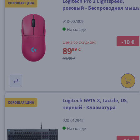
Logitech Pro 2 Lightspeed,
ХОРОШАЯ ЦЕНА
розовый - Беспроводная мышь
910-007309
На складе
-10 €
Цена со скидкой:
89
99 €
99.99 €
Logitech G915 X, tactile, US,
ХОРОШАЯ ЦЕНА
черный - Клавиатура
920-012942
На складе