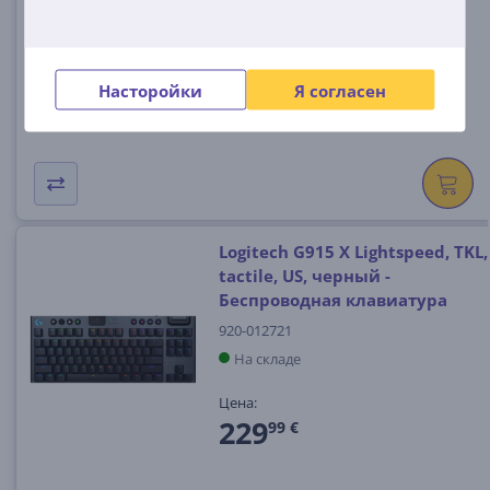
На складе
Цена:
179
99 €
Насторойки
Я согласен
Logitech G915 X Lightspeed, TKL,
tactile, US, черный -
Беспроводная клавиатура
920-012721
На складе
Цена:
229
99 €