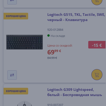
Logitech G515, TKL, Tactile, SWE,
ХОРОШАЯ ЦЕНА
черный - Клавиатура
920-012884
На складе
-15 €
Цена со скидкой:
69
99 €
84.99 €
Logitech G309 Lightspeed,
ХОРОШАЯ ЦЕНА
белый - Беспроводная мышь
910-007207