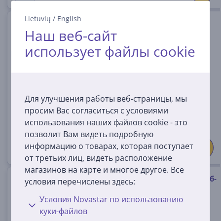
Lietuvių
/
English
Logitech Pro X TKL Rapid, US,
Наш веб-сайт
черный - Клавиатура
использует файлы cookie
920-013233
На складе
Цена:
189
Для улучшения работы веб-страницы, мы
99 €
просим Вас согласиться с условиями
использования наших файлов cookie - это
позволит Вам видеть подробную
информацию о товарах, которая поступает
от третьих лиц, видеть расположение
магазинов на карте и многое другое. Все
Logitech Brio 4K, черный - Веб-
условия перечислены здесь:
камера
Условия Novastar по использованию
куки-файлов
960-001718