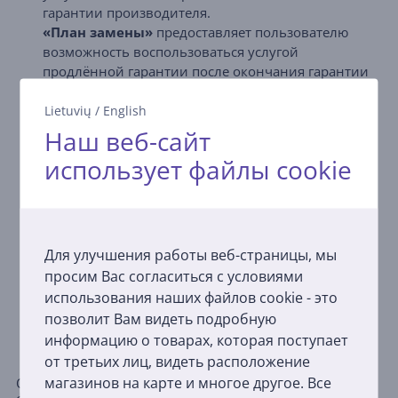
гарантии производителя.
«План замены»
предоставляет пользователю
возможность воспользоваться услугой
продлённой гарантии после окончания гарантии
производителя, в рамках которой неисправное
по вине производителя устройство не
Lietuvių
/
English
ремонтируется, а заменяется новым
Наш веб-сайт
(аналогичным или идентичным).
использует файлы cookie
«Extra план»
предоставляет пользователю
возможность воспользоваться услугой
бесплатного ремонта после окончания гарантии
производителя. Услугу можно приобрести не
ранее чем через 1 месяц после покупки товара, но
Для улучшения работы веб-страницы, мы
не позднее чем за 3 месяца до окончания
просим Вас согласиться с условиями
гарантии производителя (в течение 21 месяца с
использования наших файлов cookie - это
момента покупки).
позволит Вам видеть подробную
Где можно приобрести?
информацию о товарах, которая поступает
от третьих лиц, видеть расположение
Вы можете приобрести продлённую гарантию:
магазинов на карте и многое другое. Все
Оформляя заказ онлайн или при получении товара в