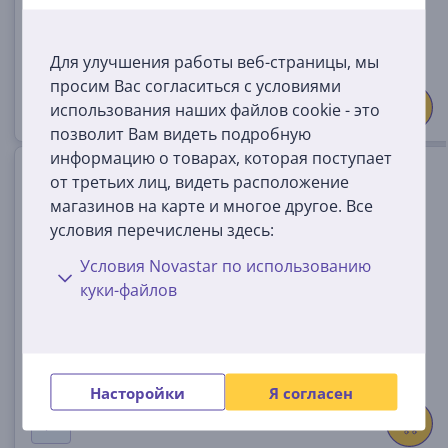
34
99 €
Для улучшения работы веб-страницы, мы
просим Вас согласиться с условиями
использования наших файлов cookie - это
позволит Вам видеть подробную
информацию о товарах, которая поступает
Стабилизатор микрофона
от третьих лиц, видеть расположение
Rode
магазинов на карте и многое другое. Все
условия перечислены здесь:
PSM1
На складе
Условия Novastar по использованию
куки-файлов
Цена:
49
99 €
Насторойки
Я согласен