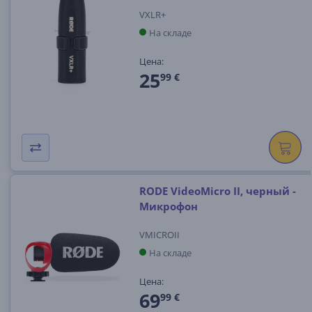
VXLR+
На складе
Цена:
25
99 €
RODE VideoMicro II, черный -
Микрофон
VMICROII
На складе
Цена:
69
99 €