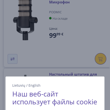
Микрофон
PODMIC
На складе
Цена:
99
99 €
Настольный штатив для
микрофона RODE DS1
Lietuvių
/
English
698813001132
Наш веб-сайт
На складе
использует файлы cookie
Цена: