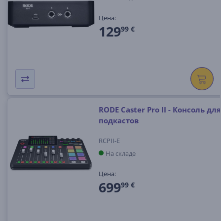
Цена:
129
99 €
RODE Caster Pro II - Консоль для
подкастов
RCPII-E
На складе
Цена:
699
99 €