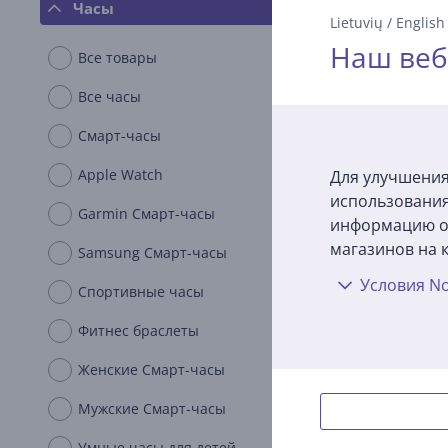
Часы
Lietuvių
/
English
Наш веб
Все товары
Все часы
Смарт-часы
Apple Watch
Для улучшения
использования
Garmin Смарт-часы
информацию о 
магазинов на к
Samsung Смарт-часы
Условия No
Спортивные часы
Garmi
сире
Фитнес браслеты
часы
Женские Смарт-часы
010-02
На 
Мужские Смарт-часы
Цена:
Умные часы для детей