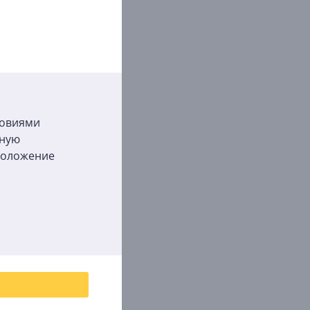
ловиями
бную
сположение
е