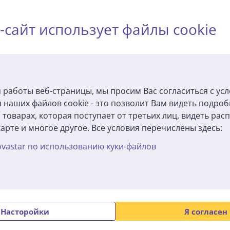
-сайт использует файлы cookie
 работы веб-страницы, мы просим Вас согласиться с ус
 наших файлов cookie - это позволит Вам видеть подро
товарах, которая поступает от третьих лиц, видеть ра
арте и многое другое. Все условия перечислены здесь:
vastar по использованию куки-файлов
n Lily 2 Active,
Garmin Lily 2 Active,
невый - Спортивные
зеленый - Спортивны
часы
891-01
010-02891-02
складе
На складе
Насторойки
Я согласен
Цена: