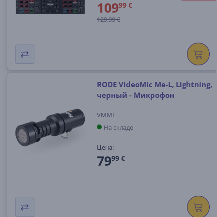
109
99 €
129.99 €
RODE VideoMic Me-L, Lightning,
черный - Микрофон
VMML
На складе
Цена:
79
99 €