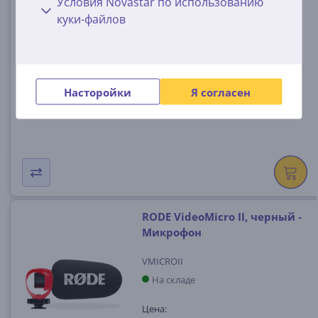
Условия Novastar по использованию
- Беспроводной микрофон
куки-файлов
CP.RN.00000533
На складе
Цена:
Насторойки
Я согласен
59
99 €
RODE VideoMicro II, черный -
Микрофон
VMICROII
На складе
Цена: