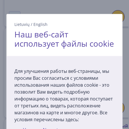
Lietuvių
/
English
Наш веб-сайт
RODE PodMic, черный -
использует файлы cookie
Микрофон
PODMIC
На складе
Для улучшения работы веб-страницы, мы
Цена:
просим Вас согласиться с условиями
99
99 €
использования наших файлов cookie - это
позволит Вам видеть подробную
информацию о товарах, которая поступает
от третьих лиц, видеть расположение
магазинов на карте и многое другое. Все
условия перечислены здесь:
Dji Mic Mini 2, 1TX 1MRX, серый