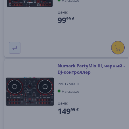
На складе
Цена:
99
99 €
Numark PartyMix III, черный -
DJ-контроллер
PARTYMIXIII
На складе
Цена:
149
99 €