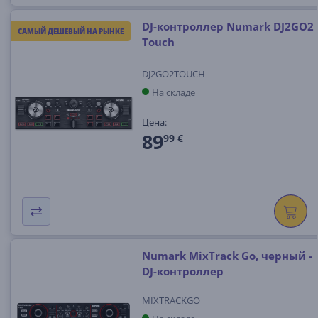
DJ-контроллер Numark DJ2GO2
САМЫЙ ДЕШЕВЫЙ НА РЫНКЕ
Touch
DJ2GO2TOUCH
На складе
Цена:
89
99 €
Numark MixTrack Go, черный -
DJ-контроллер
MIXTRACKGO