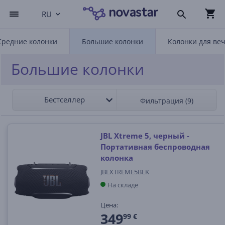
RU
Средние колонки
Большие колонки
Колонки для ве
Большие колонки
Бестселлер
Фильтрация (9)
JBL Xtreme 5, черный -
Портативная беспроводная
колонка
JBLXTREME5BLK
На складе
Цена:
349
99 €