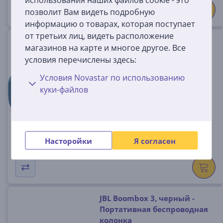
позволит Вам видеть подробную
информацию о товарах, которая поступает
от третьих лиц, видеть расположение
Bose SoundLink Max, синий -
магазинов на карте и многое другое. Все
Портативная колонка
условия перечислены здесь:
883848-0020
Условия Novastar по использованию
На складе
куки-файлов
Цена:
399
99 €
Насторойки
Я согласен
JBL Boombox 3, черный -
Портативная беспроводная
колонка