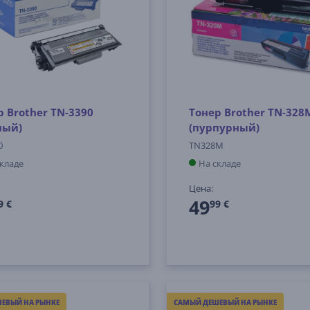
р Brother TN-3390
Тонер Brother TN-328
ный)
(пурпурный)
0
TN328M
складе
На складе
Цена:
49
9 €
99 €
ЕВЫЙ НА РЫНКЕ
САМЫЙ ДЕШЕВЫЙ НА РЫНКЕ