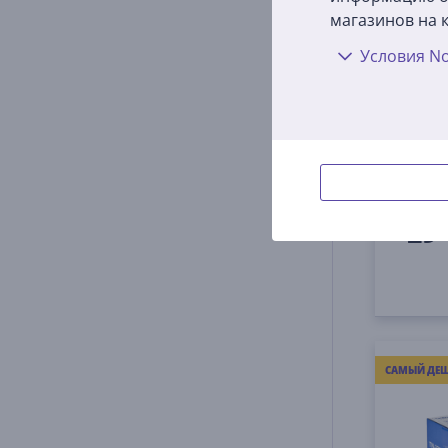
магазинов на к
Условия No
Тоне
(чер
TN135
На 
Цена:
29
9
САМЫЙ ДЕШ