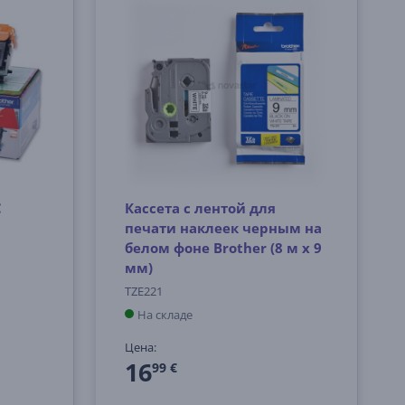
C
Кассета с лентой для
печати наклеек черным на
белом фоне Brother (8 м х 9
мм)
TZE221
На складе
Цена:
16
99 €