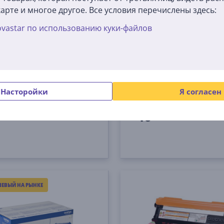
арте и многое другое. Все условия перечислены здесь:
vastar по использованию куки-файлов
р Brother TN-135BK
Этикетки Brother
ный)
BK
DK22212
складе
На складе
Насторойки
Я согласен
Цена:
40
9 €
99 €
ЕВЫЙ НА РЫНКЕ