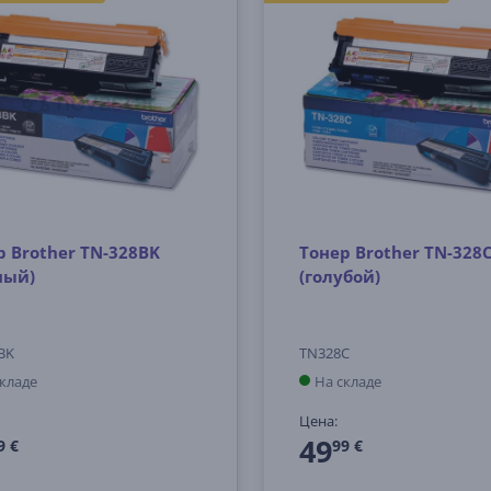
р Brother TN-328BK
Тонер Brother TN-328
ный)
(голубой)
BK
TN328C
складе
На складе
Цена:
49
9 €
99 €