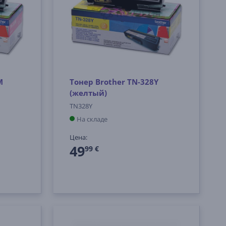
M
Тонер Brother TN-328Y
(желтый)
TN328Y
На складе
Цена:
49
99 €