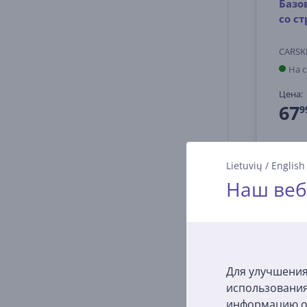
Базо
со с
CARSK
На 
Цена:
67
9
Lietuvių
/
English
Наш веб
САМЫЙ ДЕШ
Для улучшения
использования
информацию о 