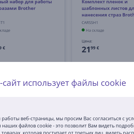
вый набор для работы
Комплект пленок и
тразами Brother
шаблонных листов д
нанесения страз Brot
IT1
CARSSH1
складе
На складе
Цена:
21
9 €
99 €
-сайт использует файлы cookie
ЕВЫЙ НА РЫНКЕ
 работы веб-страницы, мы просим Вас согласиться с ус
 наших файлов cookie - это позволит Вам видеть подро
товарах, которая поступает от третьих лиц, видеть ра