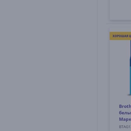
ХОРОШАЯ Ц
Broth
белы
Марк
BTAG1