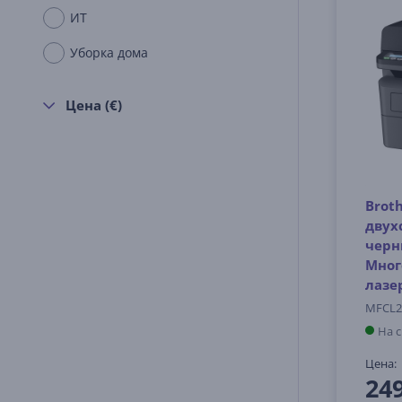
ИТ
Уборка дома
Цена (€)
Brot
двух
черн
Мног
лазе
MFCL2
На 
Цена:
24