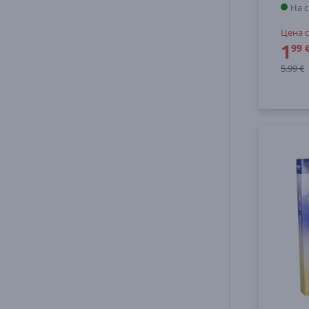
На 
Цена с
1
99 
5.99 €