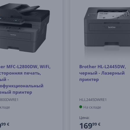
her MFC-L2800DW, WiFi,
Brother HL-L2445DW,
сторонняя печать,
черный - Лазерный
ый -
принтер
офункциональный
рный принтер
800DWRE1
HLL2445DWRE1
складе
На складе
Цена:
9
169
99 €
99 €