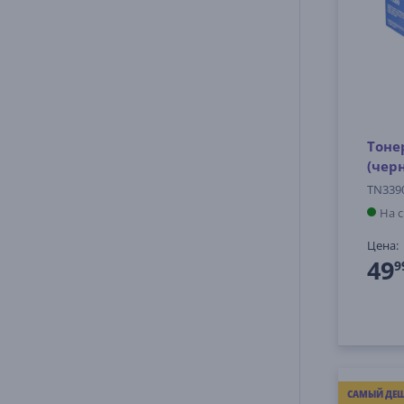
Тоне
(чер
TN339
На 
Цена:
49
9
САМЫЙ ДЕШ