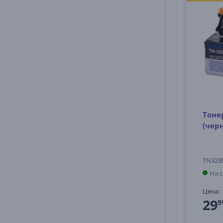
Тоне
(чер
TN328
На 
Цена:
29
9