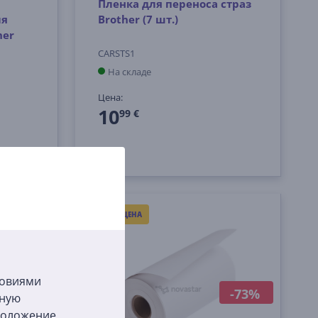
Пленка для переноса страз
ля
Brother (7 шт.)
her
CARSTS1
На складе
Цена:
10
99 €
ХОРОШАЯ ЦЕНА
ловиями
-73%
бную
сположение