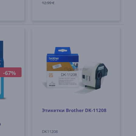
12.99 €
-67%
Этикетки Brother DK-11208
а
DK11208