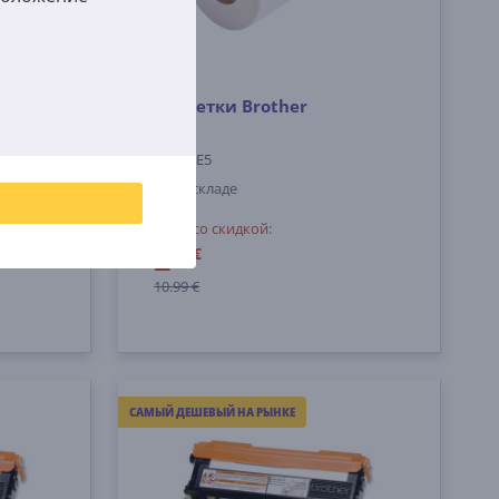
Этикетки Brother
RDS07E5
На складе
Цена со скидкой:
2
99 €
10.99 €
САМЫЙ ДЕШЕВЫЙ НА РЫНКЕ