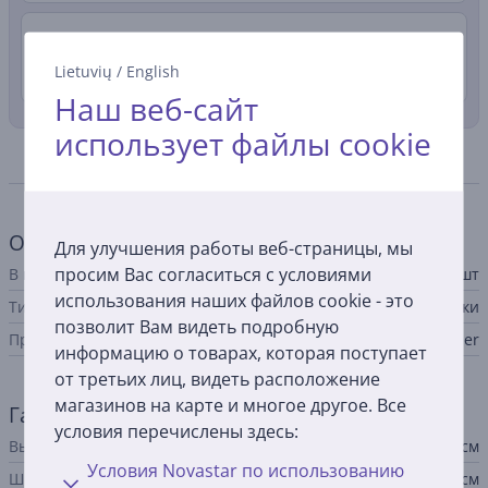
Доставка в квартиру
4.99 €
Lietuvių
/
English
10. - 12. августа
Наш веб-сайт
использует файлы cookie
Спецификация
Общий параметр
Для улучшения работы веб-страницы, мы
просим Вас согласиться с условиями
В комплекте
400 шт
использования наших файлов cookie - это
Тип аксессуара для принтера
этикетки
позволит Вам видеть подробную
Производитель
Brother
информацию о товарах, которая поступает
от третьих лиц, видеть расположение
магазинов на карте и многое другое. Все
Габариты
условия перечислены здесь:
Высота
3,8 см
Условия Novastar по использованию
Ширина
9 см