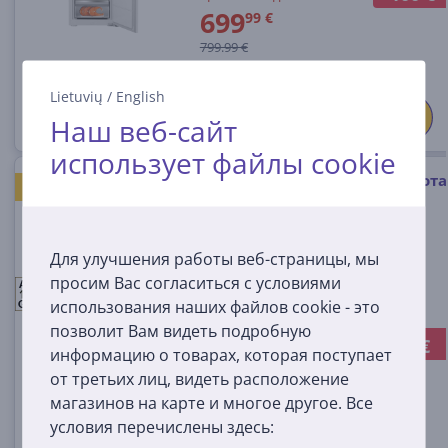
699
99 €
799.99 €
Lietuvių
/
English
Наш веб-сайт
использует файлы cookie
Samsung, NoFrost, 298 л, высота
ХОРОШАЯ ЦЕНА
194 см - Интегрируемый
холодильник
Для улучшения работы веб-страницы, мы
просим Вас согласиться с условиями
BRB70F30AES0EO
A
E
E
использования наших файлов cookie - это
На складе
G
позволит Вам видеть подробную
-30 €
Цена со скидкой:
информацию о товарах, которая поступает
649
99 €
от третьих лиц, видеть расположение
679.99 €
магазинов на карте и многое другое. Все
условия перечислены здесь: