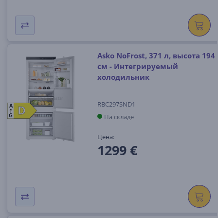
Asko NoFrost, 371 л, высота 194
см - Интегрируемый
холодильник
RBC297SND1
A
D
D
На складе
G
Цена:
1299 €