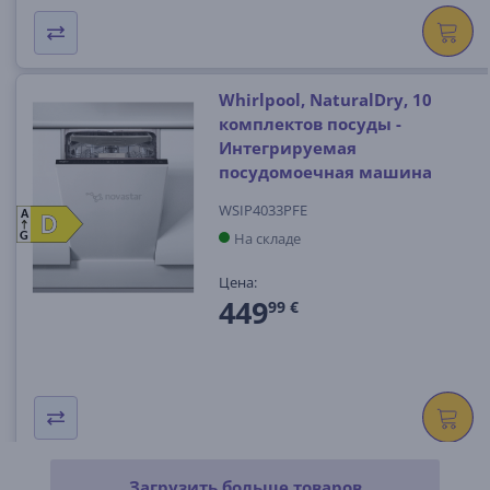
Whirlpool, NaturalDry, 10
комплектов посуды -
Интегрируемая
посудомоечная машина
WSIP4033PFE
A
D
D
На складе
G
Цена:
449
99 €
Загрузить больше товаров