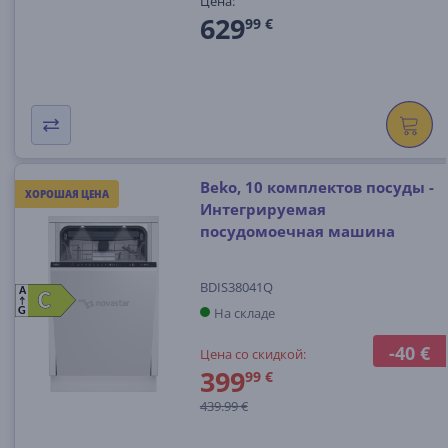
Цена:
629
99 €
Beko, 10 комплектов посуды -
ХОРОШАЯ ЦЕНА
Интегрируемая
посудомоечная машина
BDIS38041Q
A
C
C
На складе
G
-40 €
Цена со скидкой:
399
99 €
439.99 €