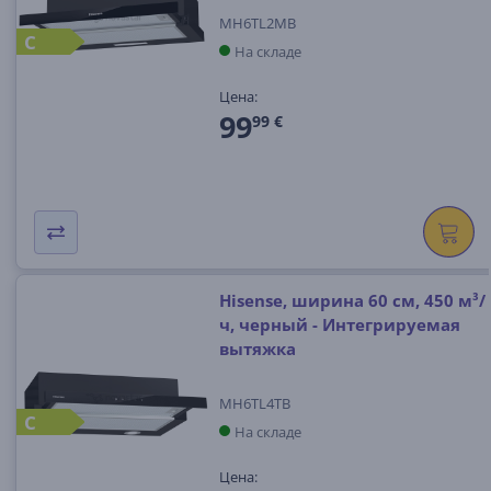
MH6TL2MB
C
На складе
Цена:
99
99 €
Hisense, ширина 60 см, 450 м³/
ч, черный - Интегрируемая
вытяжка
MH6TL4TB
C
На складе
Цена: