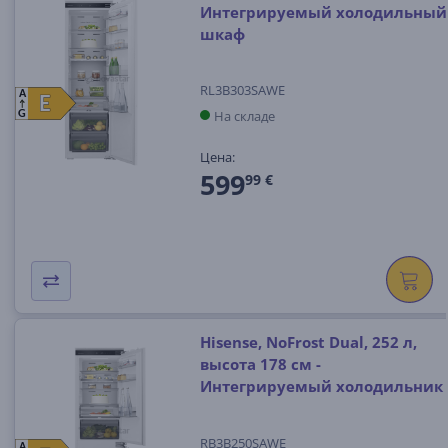
Интегрируемый холодильный
шкаф
RL3B303SAWE
A
E
E
На складе
G
Цена:
599
99 €
Hisense, NoFrost Dual, 252 л,
высота 178 см -
Интегрируемый холодильник
RB3B250SAWE
A