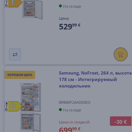
E
E
На складе
G
Цена:
529
99 €
Samsung, NoFrost, 264 л, высота
ХОРОШАЯ ЦЕНА
178 см - Интегрируемый
холодильник
BRB80F26ADS0EO
A
D
D
На складе
G
-30 €
Цена со скидкой:
699
99 €