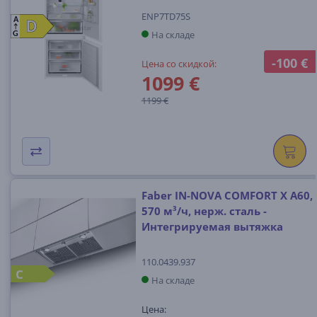
ENP7TD75S
A
D
D
На складе
G
-100 €
Цена со скидкой:
1099 €
1199 €
Faber IN-NOVA COMFORT X A60,
570 м³/ч, нерж. сталь -
Интегрируемая вытяжка
110.0439.937
C
На складе
Цена: