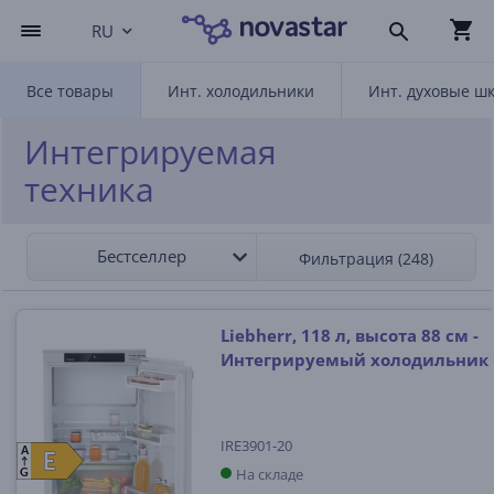
RU
Все товары
Инт. холодильники
Инт. духовые ш
Интегрируемая
техника
Бестселлер
Фильтрация (248)
Liebherr, 118 л, высота 88 см -
Интегрируемый холодильник
IRE3901-20
A
E
E
На складе
G