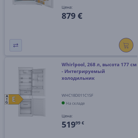
Цена:
879 €
Whirlpool, 268 л, высота 177 см
- Интегрируемый
холодильник
WHC18D011C1SF
A
E
E
На складе
G
Цена:
519
99 €