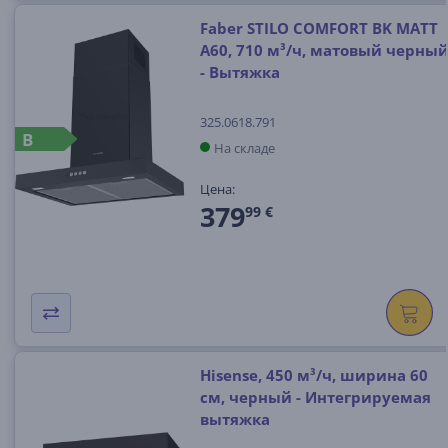
Faber STILO COMFORT BK MATT
A60, 710 м³/ч, матовый черны
- Вытяжка
325.0618.791
B
На складе
Цена:
379
99 €
Hisense, 450 м³/ч, ширина 60
см, черный - Интегрируемая
вытяжка