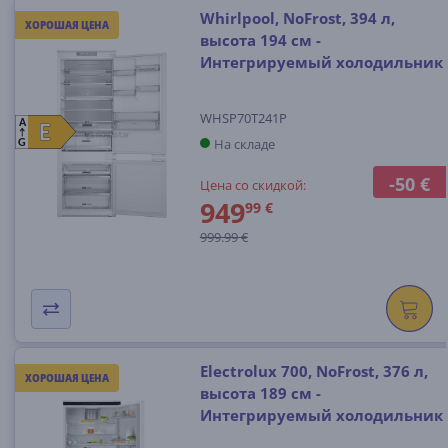
Whirlpool, NoFrost, 394 л,
ХОРОШАЯ ЦЕНА
высота 194 см -
Интегрируемый холодильник
WHSP70T241P
A
E
E
На складе
G
-50 €
Цена со скидкой:
949
99 €
999.99 €
Electrolux 700, NoFrost, 376 л,
ХОРОШАЯ ЦЕНА
высота 189 см -
Интегрируемый холодильник