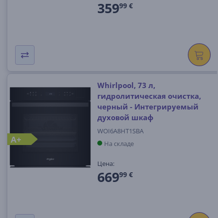
359
99 €
Whirlpool, 73 л,
гидролитическая очистка,
черный - Интегрируемый
духовой шкаф
WOI6A8HT1SBA
A+
На складе
Цена:
669
99 €