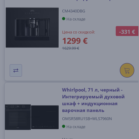
CM4340DBG
На складе
-331 €
Цена со скидкой:
1299 €
1629.99 €
Whirlpool, 71 л, черный -
Интегрируемый духовой
шкаф + индукционная
варочная панель
OMSR58RU1SB+WLS7960N
На складе