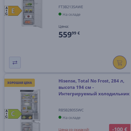
FT3B213SAWE
A
E
E
На складе
G
Цена:
559
99 €
Hisense, Total No Frost, 284 л,
ХОРОШАЯ ЦЕНА
высота 194 см -
Интегрируемый холодильник
RB5B280SSWC
A
C
C
На складе
G
-100 €
Цена со скидкой: