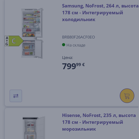
Samsung, NoFrost, 264 л, высота
178 см - Интегрируемый
холодильник
BRB80F26ACF0EO
A
C
C
На складе
G
Цена:
799
99 €
Hisense, NoFrost, 235 л, высота
178 см - Интегрируемый
морозильник