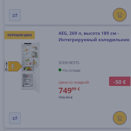
AEG, 269 л, высота 189 см -
ХОРОШАЯ ЦЕНА
Интегрируемый холодильник
SCE819E5TS
A
E
E
На складе
G
-50 €
Цена со скидкой:
749
99 €
799.99 €