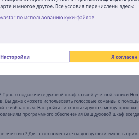
пространству духовки, помогая экономить электричество. Если
арте и многое другое. Все условия перечислены здесь:
 не требуется.
vastar по использованию куки-файлов
 блюда? Попросите совета у ассистента. Подключите свой духо
nect или голосового помощника Amazon Alexa, какое блюдо Вы
я прямо на выбранную Вами опцию – это крайне удобная функ
Насторойки
Я согласен
Используя функцию Assist, духовой шкаф Bosch автоматически 
вукового сигнала или через приложение Home Connect – прост
те? Просто подключите духовой шкаф к своей учетной записи Ho
. Вы даже сможете использовать голосовые команды с помощью
ляйте избранным. Настройки синхронизируются между приложен
новлениям программного обеспечения Ваш духовой шкаф всегда
тро очистить? Для этого поместите на дно духовки емкость при