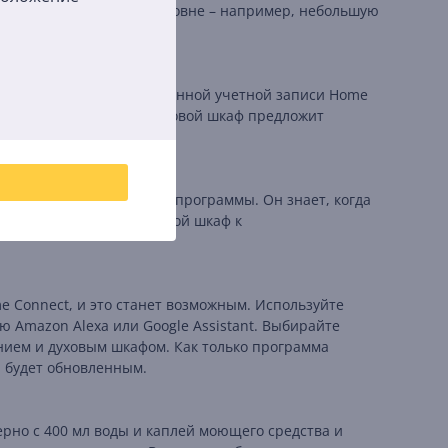
 Вы готовите на одном уровне – например, небольшую
вой шкаф к зарегистрированной учетной записи Home
 хотите приготовить. Духовой шкаф предложит
ция.
выключится по окончании программы. Он знает, когда
о подключите свой духовой шкаф к
me Connect, и это станет возможным. Используйте
 Amazon Alexa или Google Assistant. Выбирайте
ием и духовым шкафом. Как только программа
 будет обновленным.
мерно с 400 мл воды и каплей моющего средства и