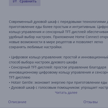
Сравнить
Современный духовой шкаф с передовыми технологиями 
приготовление еды более простым и интуитивным. Цифр
кольцо управления и сенсорный TFT-дисплей обеспечива
удобный выбор настроек. Приложение Home Connect откр
новые возможности в мире рецептов и позволяет легко
сохранять любимые настройки.
• Цифровое кольцо управления: простой и инновационны
способ выбора настроек духового шкафа
• Сенсорный TFT-дисплей: простое управление благодаря
инновационному цифровому кольцу управления и сенсор
TFT-дисплею
• Hotair Gentle: экономит энергию при приготовлении еды
• Духовой шкаф с голосовым помощником: упрощает наст
подходящей программы
Читать далее
• Автоматическое отключение: процесс приготовления ед
Описание
Отзывы
автоматически останавливается, когда блюдо готово