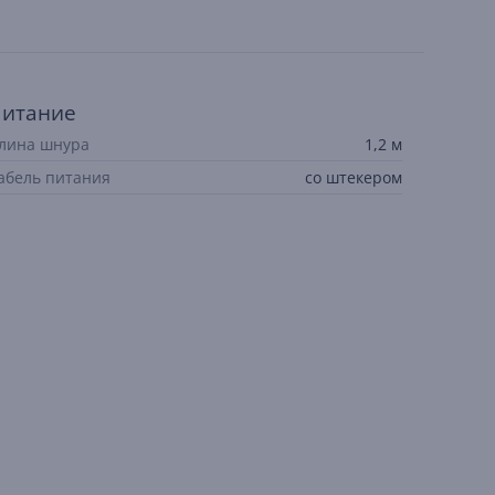
итание
лина шнура
1,2 м
абель питания
со штекером