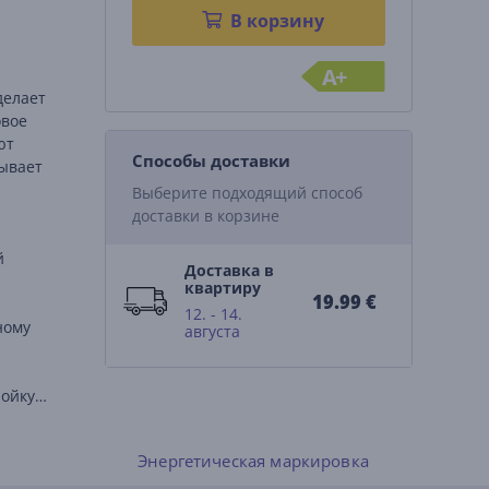
В корзину
A+
делает
овое
ют
Способы доставки
ывает
Выберите подходящий способ
доставки в корзине
й
Доставка в
квартиру
19.99 €
12. - 14.
ному
августа
ройку
ы
Энергетическая маркировка