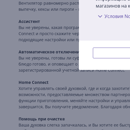
Вентилятор равномерно распределяет тепло по всему 
магазинов на к
выпечку, кексы или пироги – предварительный нагрев
Условия No
Ассистент
Вы не уверены, какая программа подходит для какого
Connect и просто скажите через приложение Home Con
подходящие настройки или программы и переключитс
Автоматическое отключение
Вы не уверены, готовы ли суфле, пицца или жаркое? 
блюдо готово, и оповещает о завершении с помощью з
зарегистрированной учетной записи Home Connect.
Home Connect
Хотите управлять своей духовкой, где и когда захоти
возможности, предоставляемые множеством партнеров
функции приготовления, меняйте настройки и управ
завершится, Вы получите уведомление. Благодаря об
Помощь при очистке
Ваша духовка слегка запачкалась, и Вы хотите ее быс