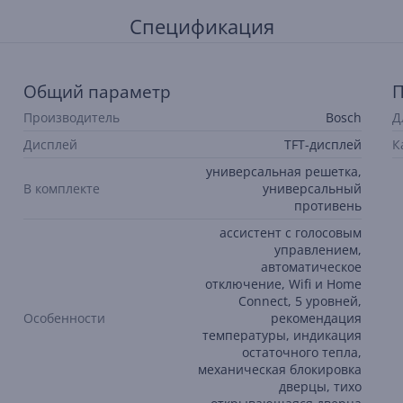
Спецификация
Общий параметр
П
Производитель
Bosch
Д
Дисплей
TFT-дисплей
К
универсальная решетка,
В комплекте
универсальный
противень
ассистент с голосовым
управлением,
автоматическое
отключение, Wifi и Home
Connect, 5 уровней,
Особенности
рекомендация
температуры, индикация
остаточного тепла,
механическая блокировка
дверцы, тихо