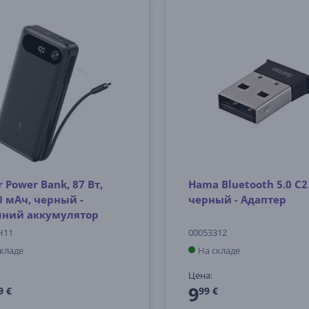
 Power Bank, 87 Вт,
Hama Bluetooth 5.0 C2 
0 мАч, черный -
черный - Адаптер
ний аккумулятор
H11
00053312
складе
На складе
Цена:
9
9 €
99 €