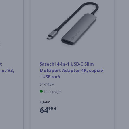
t
Satechi 4-in-1 USB-C Slim
net V3,
Multiport Adapter 4K, серый
- USB-хаб
ST-P4SM
На складе
Цена:
64
99 €