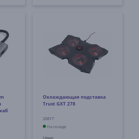
im
Охлаждающая подставка
h
Trust GXT 278
-хаб
20817
На складе
Цена: