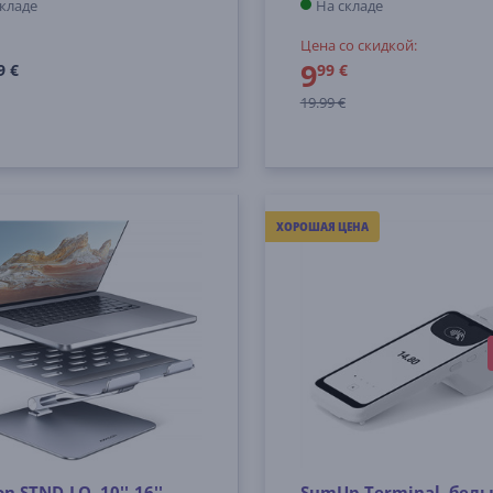
складе
На складе
Цена со скидкой:
9
9 €
99 €
19.99 €
ХОРОШАЯ ЦЕНА
n STND-LQ, 10''-16'',
SumUp Terminal, белы