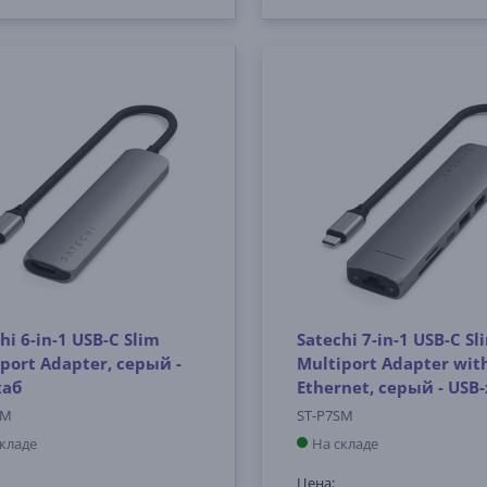
hi 6-in-1 USB-C Slim
Satechi 7-in-1 USB-C Sl
port Adapter, серый -
Multiport Adapter wit
хаб
Ethernet, серый - USB
SM
ST-P7SM
складе
На складе
Цена: