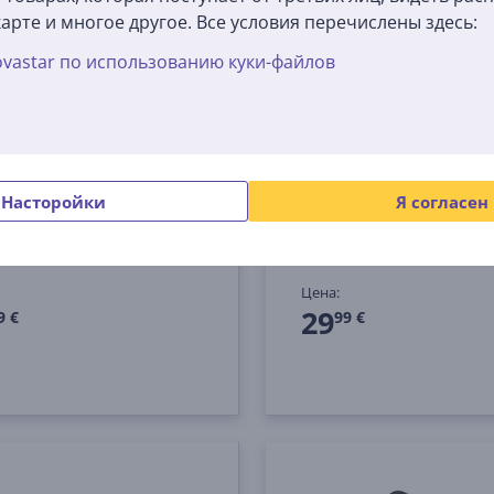
арте и многое другое. Все условия перечислены здесь:
vastar по использованию куки-файлов
USB-C Hub, 3x USB-A,
Hama USB-C Hub, 3x U
, HDMI, черный - USB-
3.2 Gen 1, USB-C, HDMI,
черный - USB-хаб
Насторойки
Я согласен
117
00200144
складе
На складе
Цена:
29
9 €
99 €