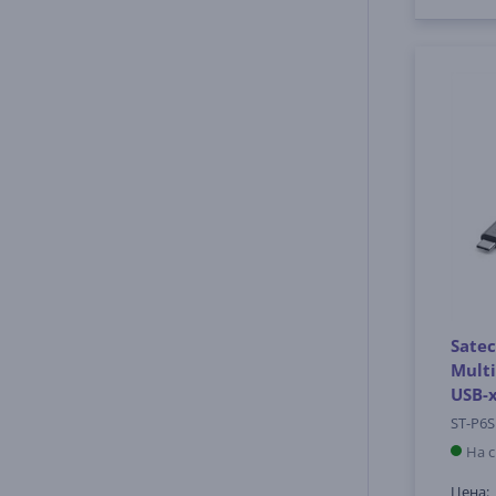
Satec
Multi
USB-
ST-P6
На 
Цена: