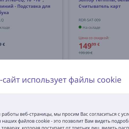
иний - Подставка для
Считыватель карт
бука
LQ
RDR-SAT-009
складе
На складе
Цена со скидкой:
149
9 €
99 €
199.99 €
-сайт использует файлы cookie
 работы веб-страницы, мы просим Вас согласиться с ус
 наших файлов cookie - это позволит Вам видеть подро
товарах, которая поступает от третьих лиц, видеть ра