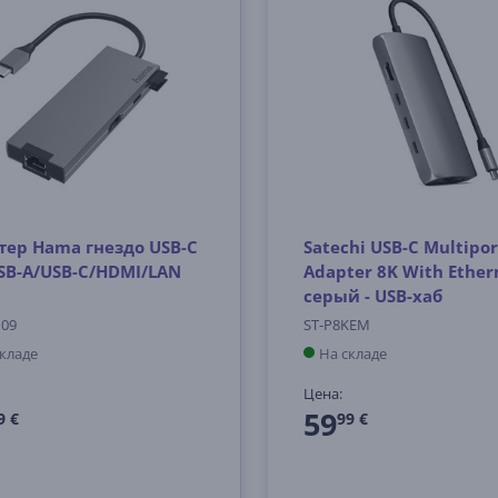
тер Hama гнездо USB-C
Satechi USB-C Multipor
USB-A/USB-C/HDMI/LAN
Adapter 8K With Ether
серый - USB-хаб
109
ST-P8KEM
складе
На складе
Цена:
59
9 €
99 €