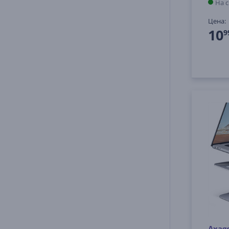
На 
Цена:
10
9
Axago