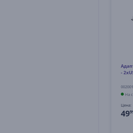
Адап
- 2x
00200
На 
Цена:
49
9