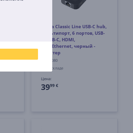
SB-A
Hama Classic Line USB-C hub,
 LAN,
мультипорт, 6 портов, USB-
A, USB-C, HDMI,
LAN/Ethernet, черный -
Адаптер
00300080
На складе
Цена:
39
99 €