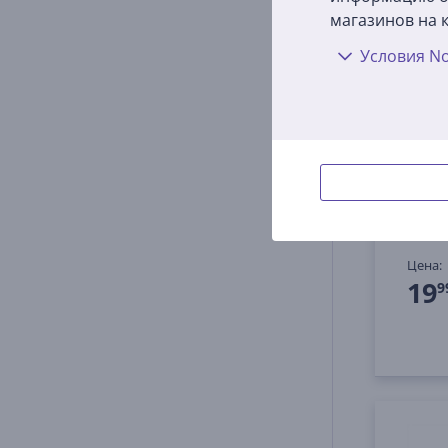
магазинов на к
Условия No
Hama 
USB-C
хаб
00200
На 
Цена:
19
9