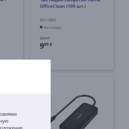
OfficeClean (100 шт.)
00113805
На складе
Цена:
9
99 €
ловиями
бную
сположение