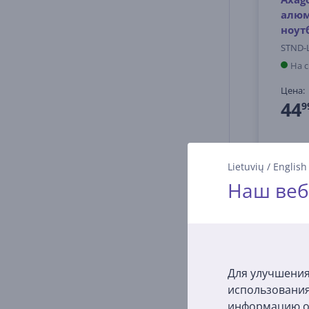
алюм
ноут
STND-
На 
Цена:
44
9
Lietuvių
/
English
Наш веб
Для улучшения
использования
информацию о 