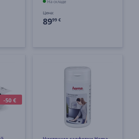
На складе
Цена:
89
99 €
-50 €
й -
Чистящие салфетки Hama