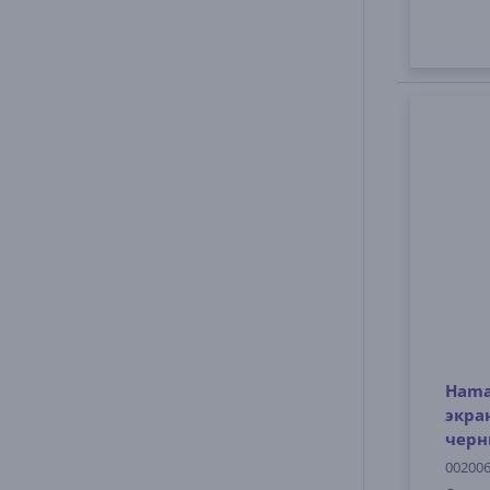
Hama 
экра
черн
00200