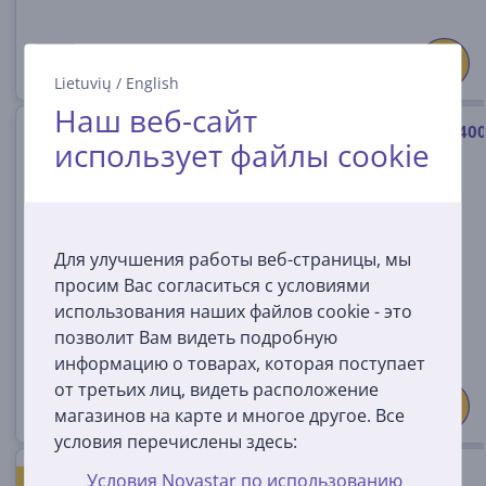
Lietuvių
/
English
Наш веб-сайт
Valera Vanity Performance, 240
использует файлы cookie
Вт, зеленый - Фен
VA8612RCDS
На складе
Для улучшения работы веб-страницы, мы
Цена:
просим Вас согласиться с условиями
125
99 €
использования наших файлов cookie - это
позволит Вам видеть подробную
информацию о товарах, которая поступает
от третьих лиц, видеть расположение
магазинов на карте и многое другое. Все
условия перечислены здесь:
GA.MA Keration 3D Therapy
Условия Novastar по использованию
САМЫЙ ДЕШЕВЫЙ НА РЫНКЕ