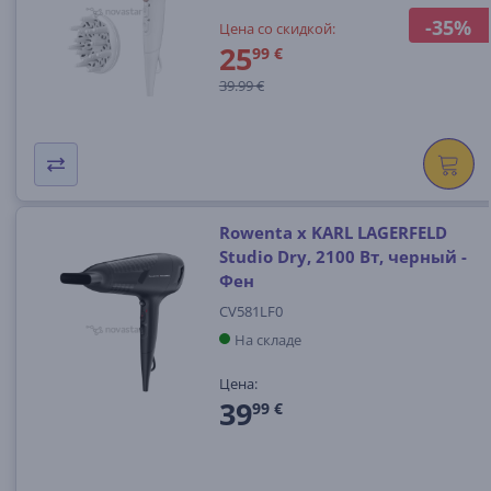
-35%
Цена со скидкой:
25
99 €
39.99 €
Rowenta x KARL LAGERFELD
Studio Dry, 2100 Вт, черный -
Фен
CV581LF0
На складе
Цена:
39
99 €