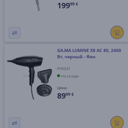
199
99 €
GA.MA LUMINE X8 AC 80, 2400
Вт, черный - Фен
PH0231
На складе
Цена:
89
99 €