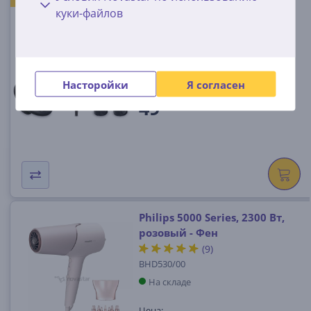
Ultra Ion, 2300 Вт, розовый -
куки-файлов
Фен
GH3537
На складе
Насторойки
Я согласен
Цена:
49
99 €
Philips 5000 Series, 2300 Вт,
розовый - Фен
(9)
BHD530/00
На складе
Цена: