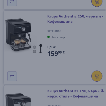
Krups Authentic C50, черный -
Кофемашина
XP381810
На складе
Цена:
159
99 €
Krups Authentic+ C90, черный/
нерж. сталь - Кофемашина
XP384E10