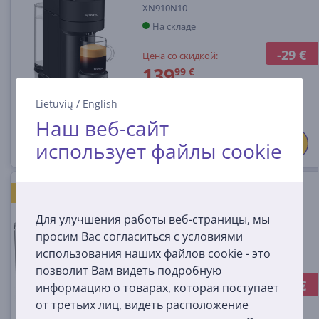
XN910N10
На складе
-29 €
Цена со скидкой:
139
99 €
169 €
Lietuvių
/
English
Наш веб-сайт
использует файлы cookie
Krups Nespresso Vertuo Pop+,
ХОРОШАЯ ЦЕНА
титановый - Капсульная
Для улучшения работы веб-страницы, мы
кофеварка
просим Вас согласиться с условиями
XN930T10
использования наших файлов cookie - это
На складе
позволит Вам видеть подробную
-19 €
информацию о товарах, которая поступает
Цена со скидкой:
139
99 €
от третьих лиц, видеть расположение