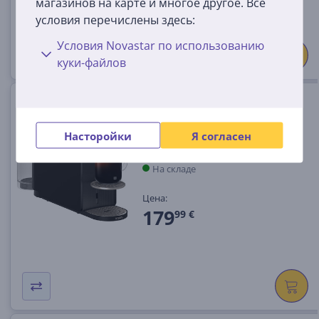
магазинов на карте и многое другое. Все
159 €
условия перечислены здесь:
Условия Novastar по использованию
куки-файлов
Krups Nespresso Vertuo Up,
черный - Капсульная
кофеварка
Насторойки
Я согласен
XN9408F0
На складе
Цена:
179
99 €