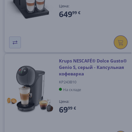
Цена:
649
99 €
Krups NESCAFÉ® Dolce Gusto®
Genio S, серый - Капсульная
кофеварка
KP243B10
На складе
Цена:
69
99 €