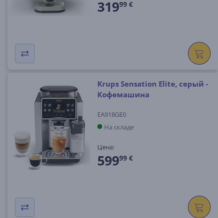
319
99 €
Krups Sensation Elite, серый -
Кофемашина
EA918GE0
На складе
Цена:
599
99 €