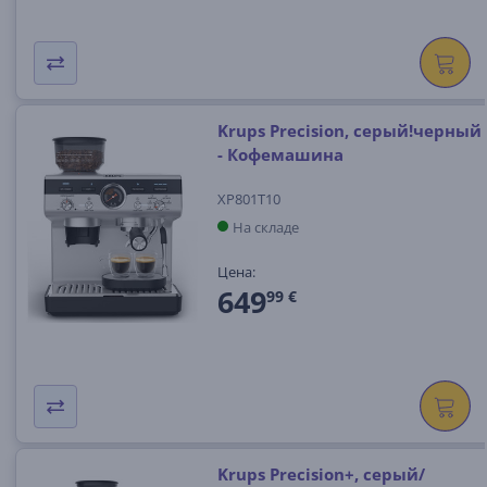
Krups Precision, серый!черный
- Кофемашина
XP801T10
На складе
Цена:
649
99 €
Krups Precision+, серый/