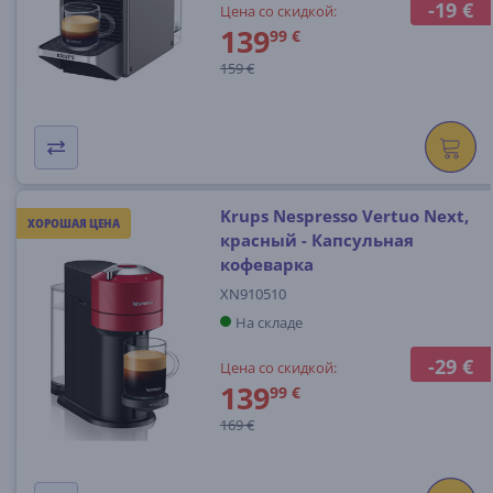
-19 €
Цена со скидкой:
139
99 €
159 €
Krups Nespresso Vertuo Next,
ХОРОШАЯ ЦЕНА
красный - Капсульная
кофеварка
XN910510
На складе
-29 €
Цена со скидкой:
139
99 €
169 €