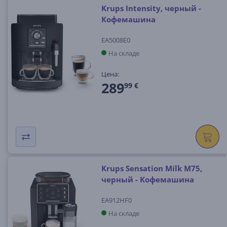
Krups Intensity, черный -
Кофемашина
EA5008E0
На складе
Цена:
289
99 €
Krups Sensation Milk M75,
черный - Кофемашина
EA912HF0
На складе