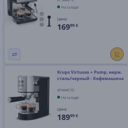
На складе
Цена:
169
99 €
Krups Virtuoso + Pump, нерж.
сталь/черный - Кофемашина
XP444C10
На складе
Цена:
189
99 €