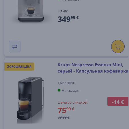
Цена:
349
99 €
Krups Nespresso Essenza Mini,
ХОРОШАЯ ЦЕНА
серый - Капсульная кофеварка
XN110B10
На складе
-14 €
Цена со скидкой:
75
99 €
89.99 €