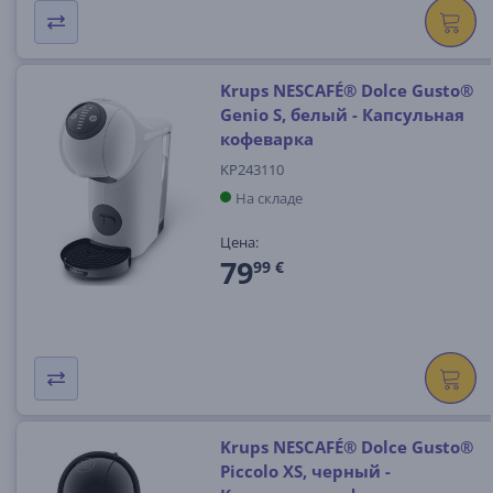
Krups NESCAFÉ® Dolce Gusto®
Genio S, белый - Капсульная
кофеварка
KP243110
На складе
Цена:
79
99 €
Krups NESCAFÉ® Dolce Gusto®
Piccolo XS, черный -