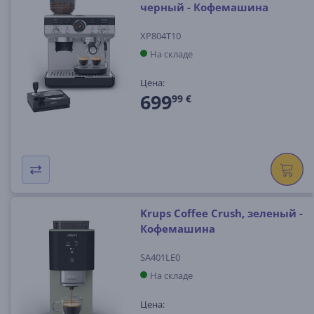
черный - Кофемашина
XP804T10
На складе
Цена:
699
99 €
Krups Coffee Crush, зеленый -
Кофемашина
SA401LE0
На складе
Цена: