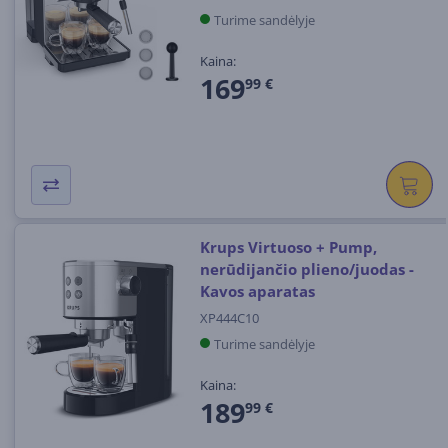
Turime sandėlyje
Kaina:
169
99 €
Krups Virtuoso + Pump,
nerūdijančio plieno/juodas -
Kavos aparatas
XP444C10
Turime sandėlyje
Kaina:
189
99 €