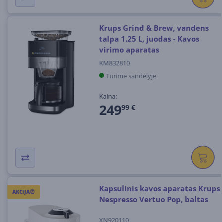
Krups Grind & Brew, vandens
talpa 1.25 L, juodas - Kavos
virimo aparatas
KM832810
Turime sandėlyje
Kaina:
249
99 €
Kapsulinis kavos aparatas Krups
AKCIJA⏰
Nespresso Vertuo Pop, baltas
XN920110