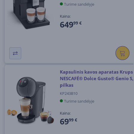
Turime sandėlyje
Kaina:
649
99 €
Kapsulinis kavos aparatas Krups
NESCAFÉ® Dolce Gusto® Genio S,
pilkas
KP243B10
Turime sandėlyje
Kaina:
69
99 €