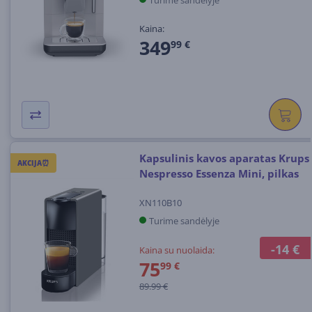
Turime sandėlyje
Kaina:
349
99 €
Kapsulinis kavos aparatas Krups
AKCIJA⏰
Nespresso Essenza Mini, pilkas
XN110B10
Turime sandėlyje
-14 €
Kaina su nuolaida:
75
99 €
89.99 €