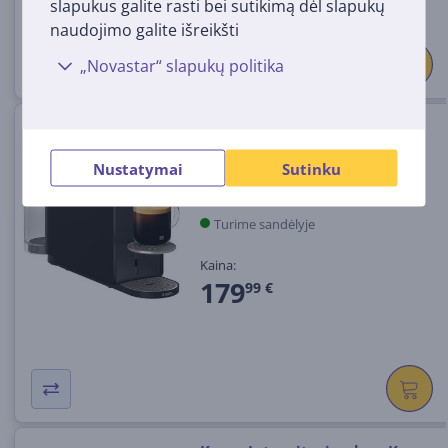
slapukus galite rasti bei sutikimą dėl slapukų
naudojimo galite išreikšti
„Novastar“ slapukų politika
Krups Nespresso Vertuo Up,
juodas - Kapsulinis kavos
Nustatymai
Sutinku
aparatas
XN9408F0
Turime sandėlyje
Kaina:
179
99 €