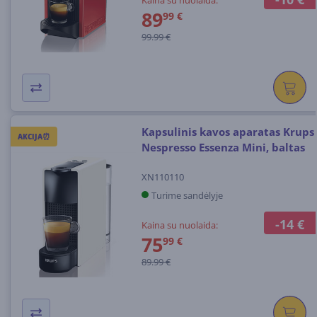
89
99 €
99.99 €
Kapsulinis kavos aparatas Krups
AKCIJA⏰
Nespresso Essenza Mini, baltas
XN110110
Turime sandėlyje
-14 €
Kaina su nuolaida:
75
99 €
89.99 €