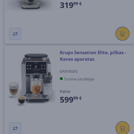
319
99 €
Krups Sensation Elite, pilkas -
Kavos aparatas
EA918GE0
Turime sandėlyje
Kaina:
599
99 €