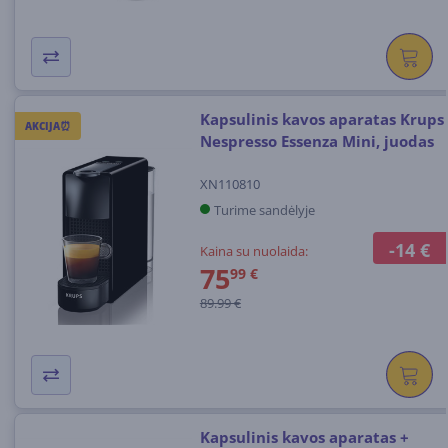
Kapsulinis kavos aparatas Krups
AKCIJA⏰
Nespresso Essenza Mini, juodas
XN110810
Turime sandėlyje
-14 €
Kaina su nuolaida:
75
99 €
89.99 €
Kapsulinis kavos aparatas +