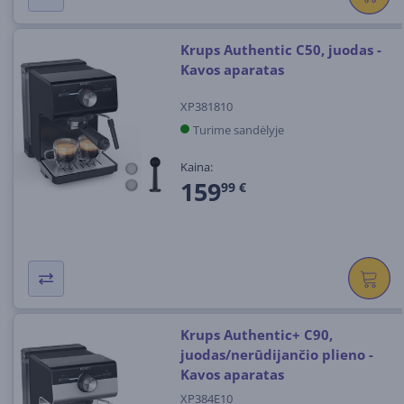
Krups Authentic C50, juodas -
Kavos aparatas
XP381810
Turime sandėlyje
Kaina:
159
99 €
Krups Authentic+ C90,
juodas/nerūdijančio plieno -
Kavos aparatas
XP384E10