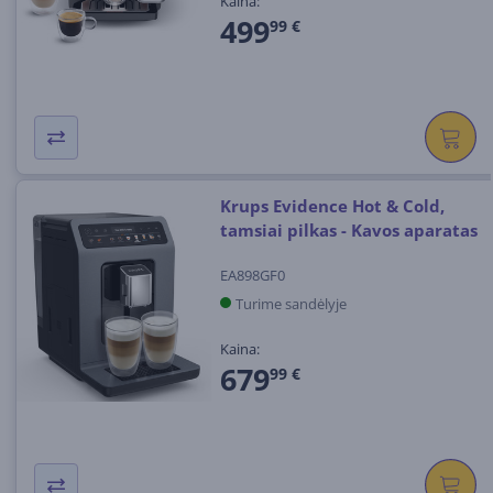
Kaina:
499
99 €
Krups Evidence Hot & Cold,
tamsiai pilkas - Kavos aparatas
EA898GF0
Turime sandėlyje
Kaina:
679
99 €