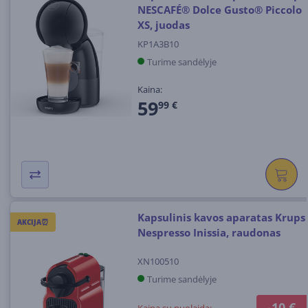
NESCAFÉ® Dolce Gusto® Piccolo
XS, juodas
KP1A3B10
Turime sandėlyje
Kaina:
59
99 €
Kapsulinis kavos aparatas Krups
AKCIJA⏰
Nespresso Inissia, raudonas
XN100510
Turime sandėlyje
-10 €
Kaina su nuolaida: