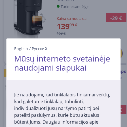
Turime sandėlyje
-29 €
Kaina su nuolaida:
139
99 €
169 €
English
/
Русский
Mūsų interneto svetainėje
naudojami slapukai
Kapsulinis kavos aparatas Krups
AKCIJA⏰
Nespresso Vertuo Pop+, titano
spalvos
XN930T10
Jie naudojami, kad tinklalapis tinkamai veiktų,
Turime sandėlyje
kad galėtume tinklalapį tobulinti,
individualizuoti Jūsų naršymo patirtį bei
-19 €
Kaina su nuolaida:
pateikti pasiūlymus, kurie būtų aktualūs
139
99 €
būtent Jums. Daugiau informacijos apie
159 €