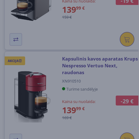
-19 €
Kaina su nuolaida:
139
99 €
159 €
Kapsulinis kavos aparatas Krups
AKCIJA⏰
Nespresso Vertuo Next,
raudonas
XN910510
Turime sandėlyje
-29 €
Kaina su nuolaida:
139
99 €
169 €