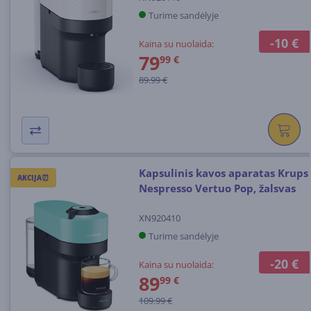
Turime sandėlyje
-10 €
Kaina su nuolaida:
79
99 €
89.99 €
Kapsulinis kavos aparatas Krups
AKCIJA⏰
Nespresso Vertuo Pop, žalsvas
XN920410
Turime sandėlyje
-20 €
Kaina su nuolaida:
89
99 €
109.99 €