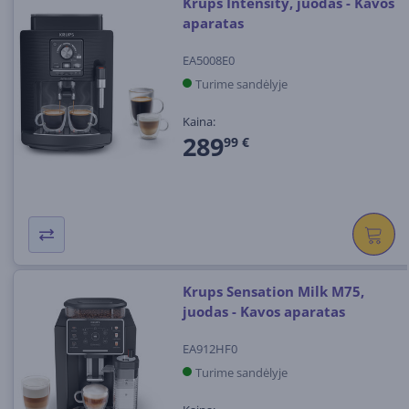
Krups Intensity, juodas - Kavos
aparatas
EA5008E0
Turime sandėlyje
Kaina:
289
99 €
Krups Sensation Milk M75,
juodas - Kavos aparatas
EA912HF0
Turime sandėlyje