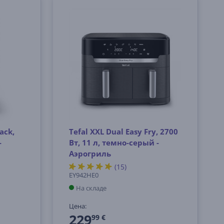
ack,
Tefal XXL Dual Easy Fry, 2700
-
Вт, 11 л, темно-серый -
Аэрогриль
(15)
EY942HE0
На складе
Цена:
229
99 €