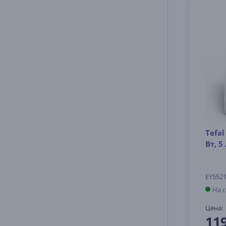
Tefal
Вт, 5
EY552
На 
Цена:
11