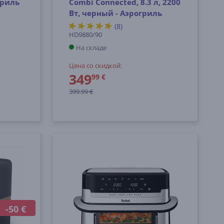
гриль
Combi Connected, 8.3 л, 2200
Вт, черный - Аэрогриль
(8)
HD9880/90
На складе
Цена со скидкой:
349
99 €
399.99 €
-50 €