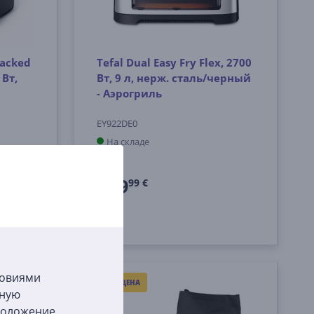
tacked
Tefal Dual Easy Fry Flex, 2700
 Вт,
Вт, 9 л, нерж. сталь/черный
- Аэрогриль
EY922DE0
На складе
Цена:
199
99 €
ловиями
ХОРОШАЯ ЦЕНА
бную
сположение