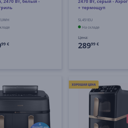
л, 2470 Вт, белый -
2470 Вт, серый - Аэро
гриль
+ термощуп
0EUWH
SL451EU
складе
На складе
Цена:
9
289
99 €
99 €
ХОРОШАЯ ЦЕНА