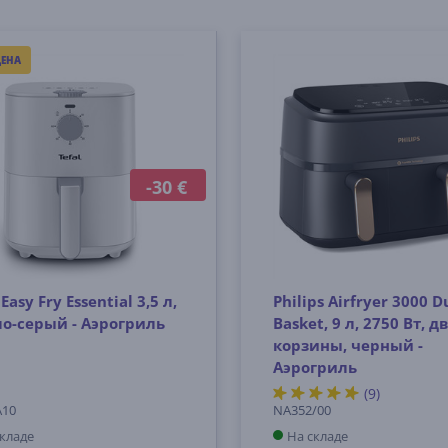
ЕНА
-30 €
 Easy Fry Essential 3,5 л,
Philips Airfryer 3000 D
ло-серый - Аэрогриль
Basket, 9 л, 2750 Вт, д
корзины, черный -
Аэрогриль
(9)
A10
NA352/00
складе
На складе