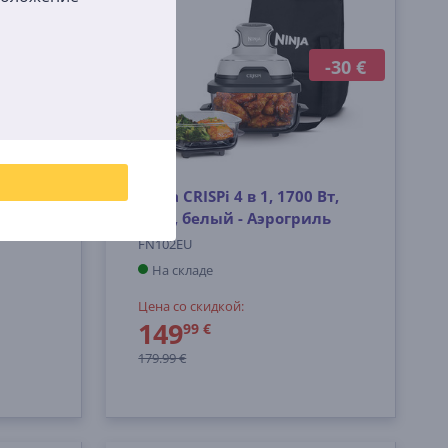
-30 €
 1800
Ninja CRISPi 4 в 1, 1700 Вт,
огриль
3,8 л, белый - Аэрогриль
FN102EU
На складе
Цена со скидкой:
149
99 €
179.99 €