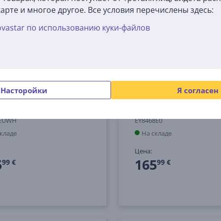
арте и многое другое. Все условия перечислены здесь:
vastar по использованию куки-файлов
Насторойки
Я согласен
 DualZone XL 9,5 л, 2470
Tefal Easy Fry Silence,
белый - Аэрогриль
Вт, 7 л, черный - Аэр
1EUWH
EY8468E0
складе
На складе
Цена:
5
165
99 €
99 €