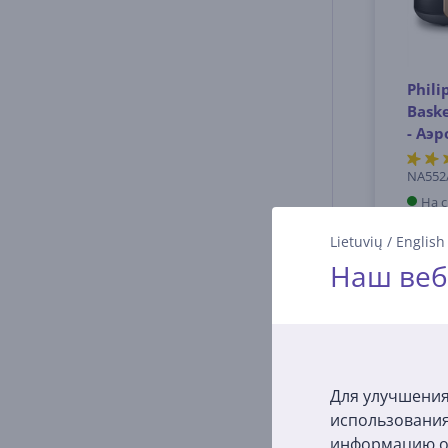
Phili
Baske
- Аэ
NA552
На 
Цена:
Lietuvių
/
English
27
Наш веб
Для улучшения
использования
информацию о 