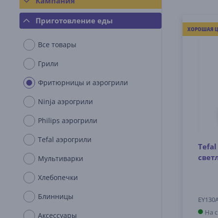
Кампания
Приготовление еды
ХОРОШАЯ Ц
Все товары
Грили
Фритюрницы и аэрогрили
Ninja аэрогрили
Philips аэрогрили
Tefal аэрогрили
Tefal
свет
Мультиварки
Хлебопечки
Блинницы
EY130
На 
Аксессуары