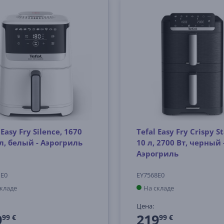
 Easy Fry Silence, 1670
Tefal Easy Fry Crispy St
 л, белый - Аэрогриль
10 л, 2700 Вт, черный 
Аэрогриль
1E0
EY7568E0
складе
На складе
Цена:
9
219
99 €
99 €