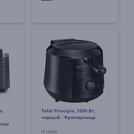
л,
Tefal Principio, 1000 Вт,
черный - Фритюрница
упом
FF230831