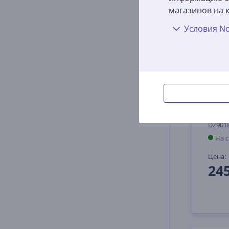
магазинов на к
Условия No
Ninja
Вт, 
DZ90
На 
Цена:
24