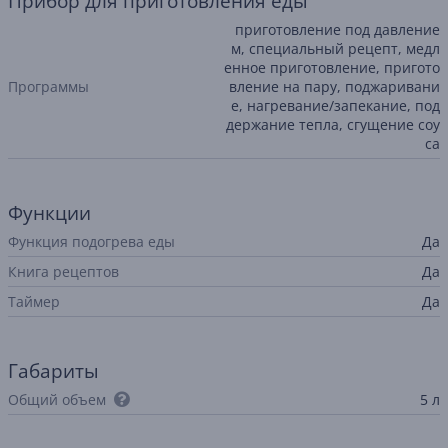
Прибор для приготовления еды
приготовление под давление
м, специальный рецепт, медл
енное приготовление, пригото
Программы
вление на пару, поджаривани
е, нагревание/запекание, под
держание тепла, сгущение соу
са
Функции
Функция подогрева еды
Да
Книга рецептов
Да
Таймер
Да
Габариты
Общий объем
5 л