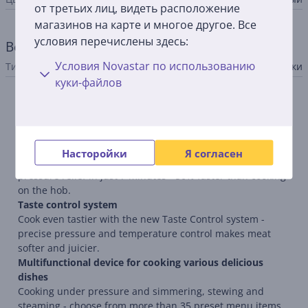
от третьих лиц, видеть расположение
магазинов на карте и многое другое. Все
условия перечислены здесь:
Веселая кулинария
Условия Novastar по использованию
Тип устройства
мультиварки
куки-файлов
Описание
Rapid pressure reduction technology
Насторойки
Я согласен
Rapid pressure reduction technology provides automatic
pressure relief in just 7 minutes - 50% faster than cooking
on the hob.
Taste control system
Cook even tastier with the new Taste Control system -
precise pressure and temperature control makes meat
softer and juicier.
Multifunctional device for cooking various delicious
dishes
Cooking under pressure and simmering, stewing and
steaming - choose from more than 35 preset menu items