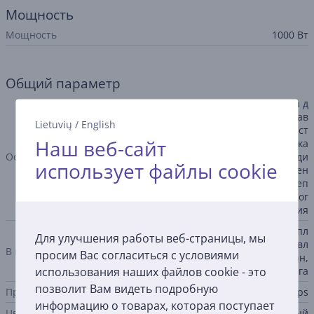
Мощность
Мощность
1000 Вт
Общий параметр
технология быстрого сброса д
авления, точный контроль дав
Lietuvių
/
English
ления и температуры, 18 сист
Наш веб-сайт
ем безопасности, блокировка
Особенности
от детей, добавление ингреди
использует файлы cookie
ентов в процессе приготовлен
ия, функция поддержания теп
ла, съемный шнур для удобног
о хранения
универсальная скороварка, пл
Для улучшения работы веб-страницы, мы
астиковая чаша для приготовл
В комплекте
просим Вас согласиться с условиями
ения на пару, мерный стакан,
использования наших файлов cookie - это
лопатка, кулинарная книга
позволит Вам видеть подробную
Производитель
Philips
информацию о товарах, которая поступает
Цвет
черный