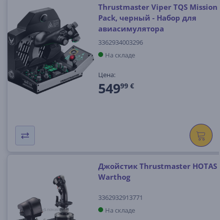
Thrustmaster Viper TQS Mission
Pack, черный - Набор для
авиасимулятора
3362934003296
На складе
Цена:
549
99 €
Джойстик Thrustmaster HOTAS
Warthog
3362932913771
На складе