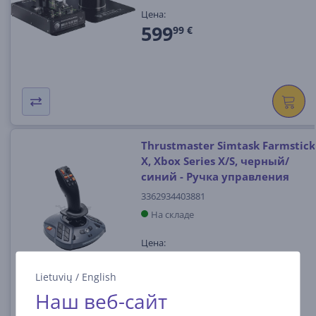
Цена:
599
99 €
Thrustmaster Simtask Farmstick
X, Xbox Series X/S, черный/
синий - Ручка управления
3362934403881
На складе
Цена:
129
99 €
Lietuvių
/
English
Наш веб-сайт