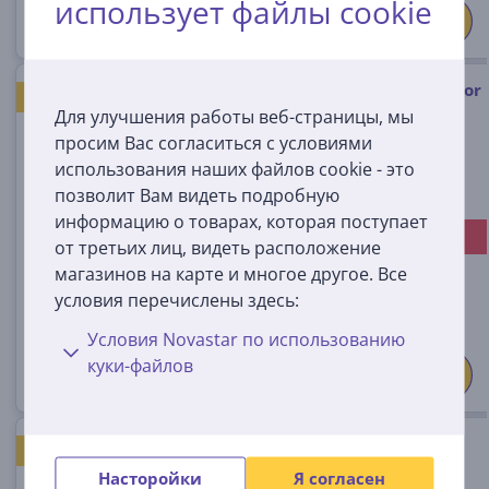
использует файлы cookie
Logitech Saitek Flight Simulator
ХОРОШАЯ ЦЕНА
- Блок рычагов для
Для улучшения работы веб-страницы, мы
симулятора
просим Вас согласиться с условиями
использования наших файлов cookie - это
945-000015
позволит Вам видеть подробную
На складе
информацию о товарах, которая поступает
-5 €
Цена со скидкой:
от третьих лиц, видеть расположение
64
99 €
магазинов на карте и многое другое. Все
условия перечислены здесь:
69.99 €
Условия Novastar по использованию
куки-файлов
Панель переключателей
ХОРОШАЯ ЦЕНА
Logitech Saitek Pro Flight
Насторойки
Я согласен