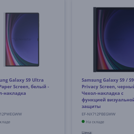
ng Galaxy S9 Ultra
Samsung Galaxy S9 / S9
aper Screen, белый -
Privacy Screen, черный
л-накладка
Чехол-накладка с
функцией визуально
защиты
912PWEGWW
EF-NX712PBEGWW
складе
На складе
Цена: