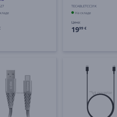
627
TECABLETCC31K
складе
На складе
Цена:
19
€
99 €