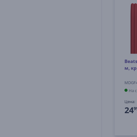
Beats
м, к
MDGF
На 
Цена:
24
9