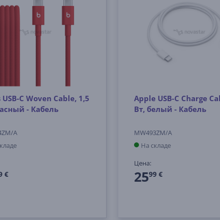
 USB-C Woven Cable, 1,5
Apple USB-C Charge Cab
расный - Кабель
Вт, белый - Кабель
4ZM/A
MW493ZM/A
складе
На складе
Цена:
25
9 €
99 €