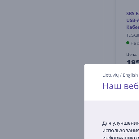
SBS E
USB-A
Кабе
TECAB
На 
Цена:
18
9
Lietuvių
/
English
Наш веб
Для улучшения
использования
информацию о 