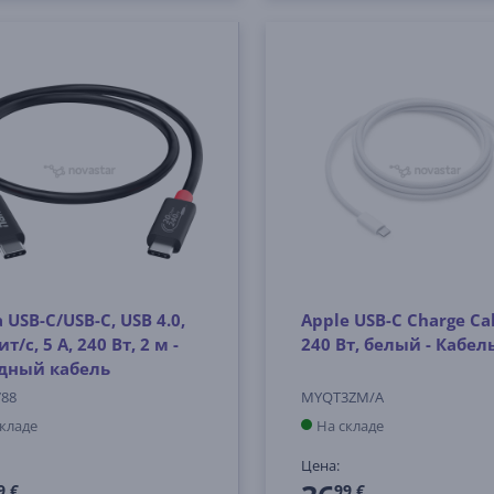
USB-C/USB-C, USB 4.0,
Apple USB-C Charge Ca
ит/с, 5 A, 240 Вт, 2 м -
240 Вт, белый - Кабел
дный кабель
788
MYQT3ZM/A
складе
На складе
Цена:
9 €
99 €