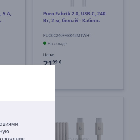
 5 А,
Puro Fabrik 2.0, USB-C, 240
ь
Вт, 2 м, белый - Кабель
PUCCC240FABK42MTWHI
На складе
Цена:
21
99 €
ловиями
бную
сположение