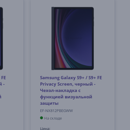
 FE
Samsung Galaxy S9+ / S9+ FE
 -
Privacy Screen, черный -
Чехол-накладка с
й
функцией визуальной
защиты
EF-NX812PBEGWW
На складе
Цена: