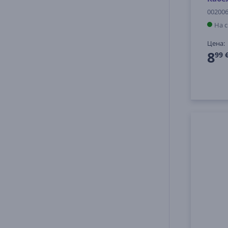
00200
На 
Цена:
8
99 