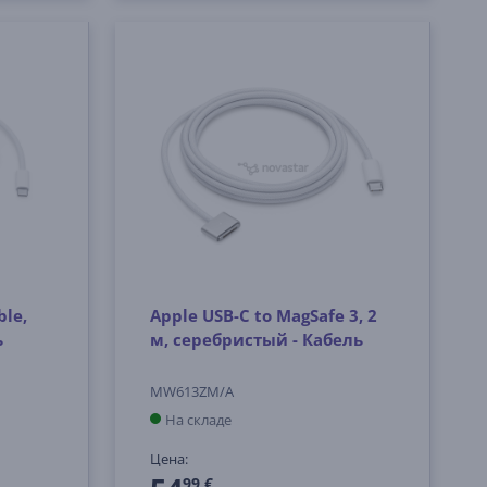
ble,
Apple USB-C to MagSafe 3, 2
ь
м, серебристый - Кабель
MW613ZM/A
На складе
Цена:
99 €