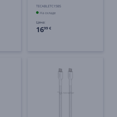
TECABLETC15BS
На складе
Цена:
16
99 €