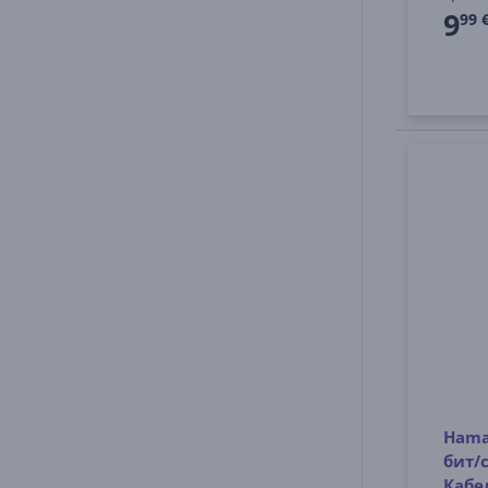
9
99 
Hama
бит/с
Кабе