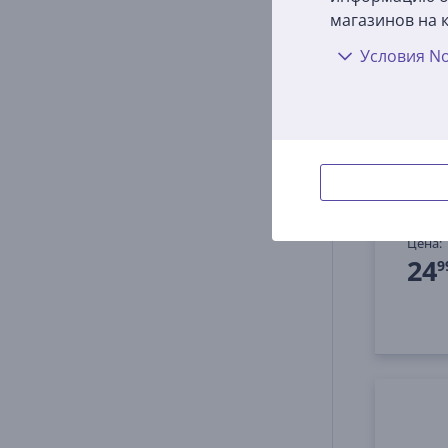
магазинов на к
Условия No
Apple
белы
MW5L
На 
Цена:
24
9