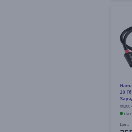
Hama 
20 Гб
Заря
00200
На 
Цена:
9