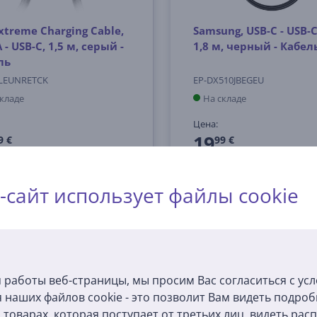
xtreme Charging Cable,
Samsung, USB-C - USB-C,
 - USB-C, 1,5 м, серый -
1,8 м, черный - Кабел
ль
LEUNRETCK
EP-DX510JBEGEU
складе
На складе
Цена:
19
9 €
99 €
-сайт использует файлы cookie
 работы веб-страницы, мы просим Вас согласиться с ус
 наших файлов cookie - это позволит Вам видеть подро
товарах, которая поступает от третьих лиц, видеть ра