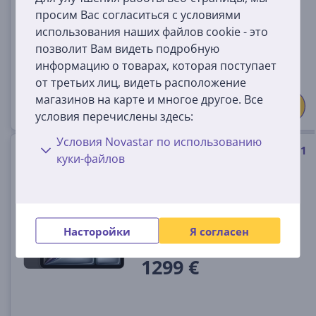
просим Вас согласиться с условиями
Цена:
использования наших файлов cookie - это
1099 €
позволит Вам видеть подробную
информацию о товарах, которая поступает
от третьих лиц, видеть расположение
магазинов на карте и многое другое. Все
условия перечислены здесь:
Условия Novastar по использованию
Apple iPad Air 13'' (2025), M3, 1
куки-файлов
ТБ, Wi-Fi + Cellular, серый -
Планшет
MCJE4HC/A
На складе
Насторойки
Я согласен
Цена:
1299 €