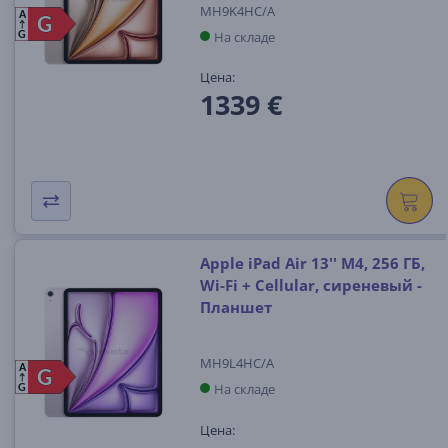
MH9K4HC/A
A
G
G
На складе
G
Цена:
1339 €
Apple iPad Air 13'' M4, 256 ГБ,
Wi-Fi + Cellular, сиреневый -
Планшет
MH9L4HC/A
A
G
G
На складе
G
Цена: