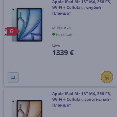
Apple iPad Air 13'' M4, 256 ГБ,
Wi-Fi + Cellular, голубой -
Планшет
MH9J4HC/A
A
G
G
На складе
G
Цена:
1339 €
Apple iPad Air 13'' M4, 256 ГБ,
Wi-Fi + Cellular, золотистый -
Планшет