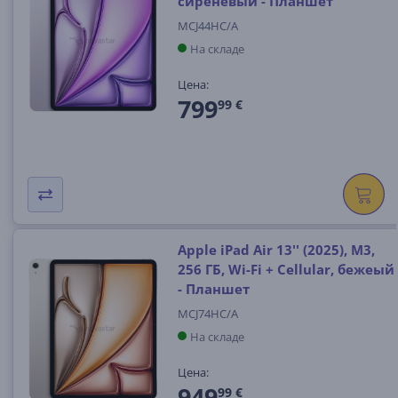
сиреневый - Планшет
MCJ44HC/A
На складе
Цена:
799
99 €
Apple iPad Air 13'' (2025), M3,
256 ГБ, Wi-Fi + Cellular, бежеый
- Планшет
MCJ74HC/A
На складе
Цена:
949
99 €