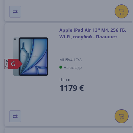
Apple iPad Air 13'' M4, 256 ГБ,
Wi-Fi, голубой - Планшет
MH5V4HC/A
A
G
G
На складе
G
Цена:
1179 €