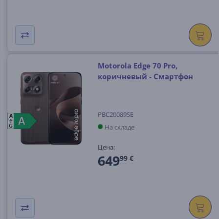
Motorola Edge 70 Pro,
коричневый - Смартфон
PBC20089SE
A
A
A
На складе
G
Цена:
649
99 €