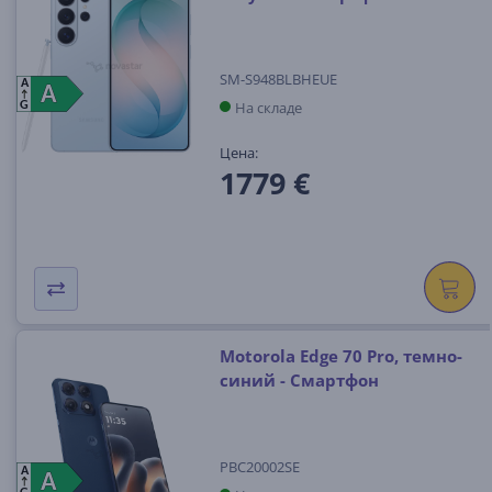
SM-S948BLBHEUE
A
A
A
На складе
G
Цена:
1779 €
Motorola Edge 70 Pro, темно-
синий - Смартфон
PBC20002SE
A
A
A