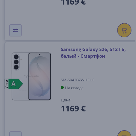
1169 €
Samsung Galaxy S26, 512 ГБ,
белый - Смартфон
SM-S942BZWHEUE
A
A
A
На складе
G
Цена:
1169 €