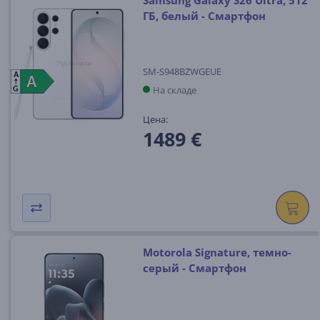
Samsung Galaxy S26 Ultra, 512
ГБ, белый - Смартфон
SM-S948BZWGEUE
A
A
A
На складе
G
Цена:
1489 €
Motorola Signature, темно-
серый - Смартфон