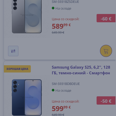
SM-S931BZSDEUE
На складе
-60 €
Цена со скидкой:
589
99 €
649.99 €
Samsung Galaxy S25, 6,2'', 128
ХОРОШАЯ ЦЕНА
ГБ, темно-синий - Смартфон
SM-S931BDBDEUE
На складе
-50 €
Цена со скидкой:
599
99 €
649.99 €