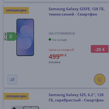
Samsung Galaxy S25FE, 128 ГБ,
ХОРОШАЯ ЦЕНА
темно-синий - Смартфон
SM-S731BDBDEUE
A
B
B
На складе
G
-20 €
Цена со скидкой:
499
99 €
519.99 €
Samsung Galaxy S25, 6,2'', 128
ХОРОШАЯ ЦЕНА
ГБ, серебристый - Смартфон