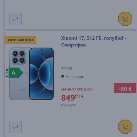
Xiaomi 17, 512 ГБ, голубой -
ХОРОШАЯ ЦЕНА
Смартфон
72945
A
A
A
На складе
G
-50 €
Цена со скидкой:
849
99 €
899.99 €