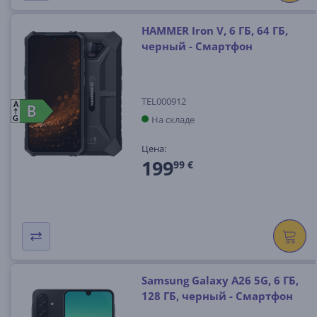
HAMMER Iron V, 6 ГБ, 64 ГБ,
черный - Смартфон
TEL000912
A
B
B
На складе
G
Цена:
199
99 €
Samsung Galaxy A26 5G, 6 ГБ,
128 ГБ, черный - Смартфон