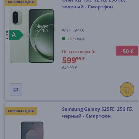
ХОРОШАЯ ЦЕНА
зеленый - Смартфон
5011116965
A
A
A
На складе
G
-50 €
Цена со скидкой:
599
99 €
649.99 €
Samsung Galaxy S25FE, 256 ГБ,
ХОРОШАЯ ЦЕНА
черный - Смартфон