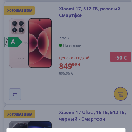
Xiaomi 17, 512 ГБ, розовый -
ХОРОШАЯ ЦЕНА
Смартфон
72957
A
A
A
На складе
G
-50 €
Цена со скидкой:
849
99 €
899.99 €
Xiaomi 17 Ultra, 16 ГБ, 512 ГБ,
ХОРОШАЯ ЦЕНА
черный - Смартфон