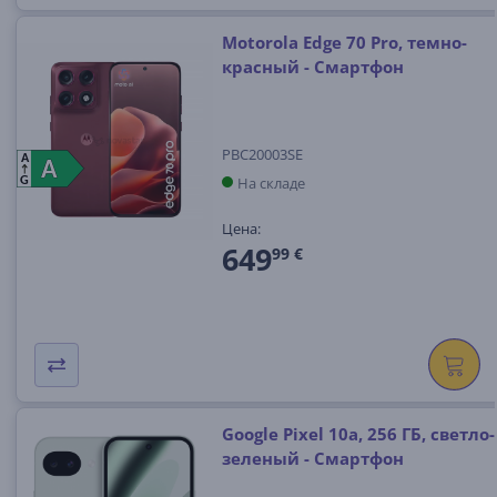
Motorola Edge 70 Pro, темно-
красный - Смартфон
PBC20003SE
A
A
A
На складе
G
Цена:
649
99 €
Google Pixel 10a, 256 ГБ, светло-
зеленый - Смартфон