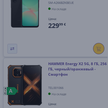
SM-A266BZKBEUE
На складе
Цена:
229
99 €
HAMMER Energy X2 5G, 8 ГБ, 256
ГБ, черный/оранжевый -
Смартфон
TEL001066
A
A
A
На складе
G
Цена: