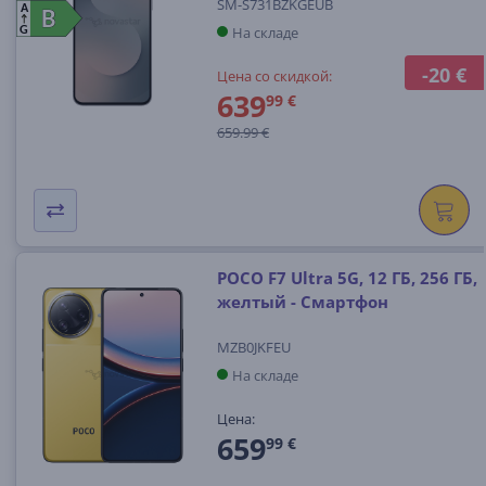
SM-S731BZKGEUB
A
B
B
На складе
G
-20 €
Цена со скидкой:
639
99 €
659.99 €
POCO F7 Ultra 5G, 12 ГБ, 256 ГБ,
желтый - Смартфон
MZB0JKFEU
На складе
Цена:
659
99 €