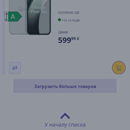
GA09606-GB
A
A
A
На складе
G
Цена:
599
99 €
Загрузить больше товаров
У началу списка