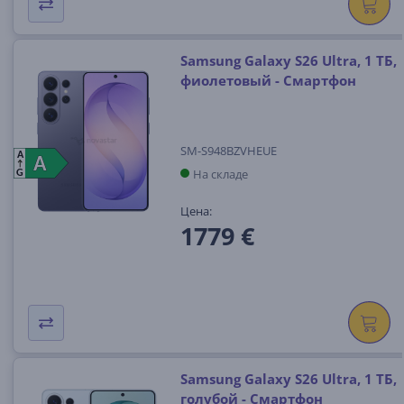
Samsung Galaxy S26 Ultra, 1 ТБ,
фиолетовый - Смартфон
SM-S948BZVHEUE
A
A
A
На складе
G
Цена:
1779 €
Samsung Galaxy S26 Ultra, 1 ТБ,
голубой - Смартфон