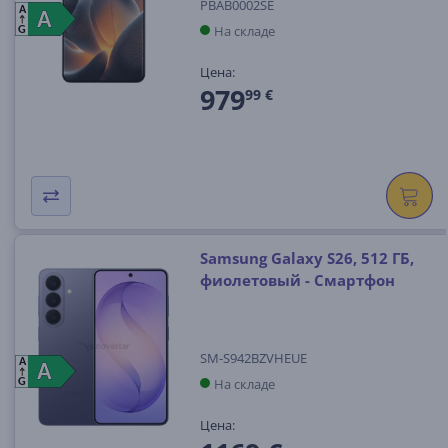
PBAB0002SE
A
A
A
На складе
G
Цена:
979
99 €
Samsung Galaxy S26, 512 ГБ,
фиолетовый - Смартфон
SM-S942BZVHEUE
A
A
A
На складе
G
Цена: