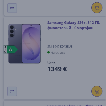
Samsung Galaxy S26+, 512 ГБ,
фиолетовый - Смартфон
SM-S947BZVGEUE
A
A
A
На складе
G
Цена:
1349 €