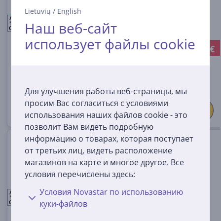
Lietuvių
/
English
72990
A
A
A
Наш веб-сайт
На складе
G
использует файлы cookie
-100 €
Цена со скидкой:
1199 €
1299 €
Для улучшения работы веб-страницы, мы
просим Вас согласиться с условиями
использования наших файлов cookie - это
позволит Вам видеть подробную
информацию о товарах, которая поступает
Samsung Galaxy S26+, 512 ГБ,
от третьих лиц, видеть расположение
голубой - Смартфон
магазинов на карте и многое другое. Все
условия перечислены здесь:
SM-S947BLBGEUE
Условия Novastar по использованию
A
A
A
куки-файлов
На складе
G