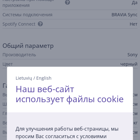
Да
приложения
Системы подключения
BRAVIA Sync
Spotify Connect
Нет
Общий параметр
Производитель
Sony
Цвет
черный
Lietuvių
/
English
Габариты
Наш веб-сайт
Высота колонки
6,4 см
использует файлы cookie
Ширина колонки
90,7 см
Глубина колонки
9 см
Вес
2,6 кг
Для улучшения работы веб-страницы, мы
Высота сабвуфера
38,8 см
просим Вас согласиться с условиями