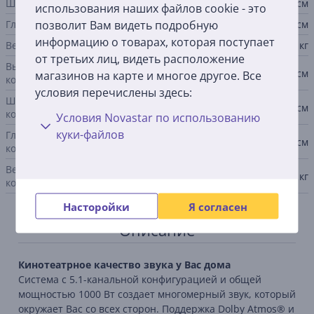
Ширина сабвуфера
27,5 см
использования наших файлов cookie - это
позволит Вам видеть подробную
Глубина сабвуфера
38,8 см
информацию о товарах, которая поступает
Вес сабвуфера
11,6 кг
от третьих лиц, видеть расположение
Высота сьемных задних
21,6 см
магазинов на карте и многое другое. Все
колонок
условия перечислены здесь:
Ширина сьемных задних
10,6 см
колонок
Условия Novastar по использованию
куки-файлов
Глубина сьемных задних
9,8 см
колонок
Вес сьемных задних
0,89 кг
колонок
Насторойки
Я согласен
Описание
Кинотеатрное качество звука у Вас дома
Система с 5.1-канальной конфигурацией и общей
мощностью 1000 Вт создает многомерный звук, который
окружает Вас со всех сторон. Поддержка Dolby Atmos® и