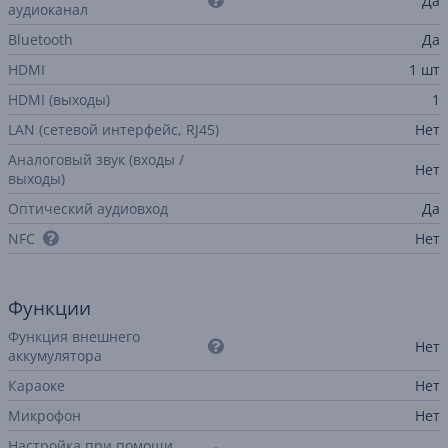
Да
аудиоканал
Bluetooth
Да
HDMI
1 шт
HDMI (выходы)
1
LAN (сетевой интерфейс, RJ45)
Нет
Аналоговый звук (входы /
Нет
выходы)
Оптический аудиовход
Да
NFC
Нет
Функции
Функция внешнего
Нет
аккумулятора
Караоке
Нет
Микрофон
Нет
Настройка при помощи