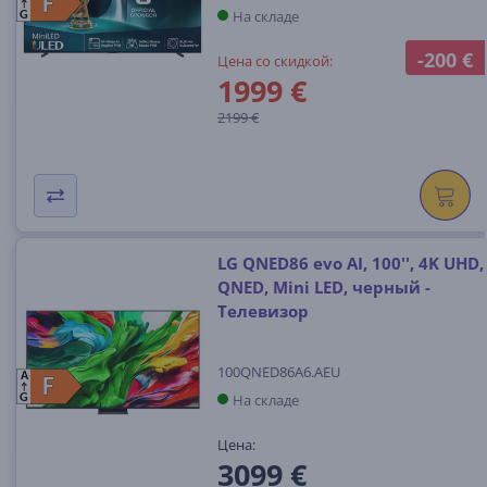
F
F
На складе
G
-200 €
Цена со скидкой:
1999 €
2199 €
LG QNED86 evo AI, 100'', 4K UHD,
QNED, Mini LED, черный -
Телевизор
100QNED86A6.AEU
A
F
F
На складе
G
Цена:
3099 €