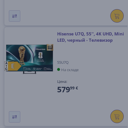
Hisense U7Q, 55'', 4K UHD, Mini
LED, черный - Телевизор
55U7Q
A
E
E
На складе
G
Цена:
579
99 €