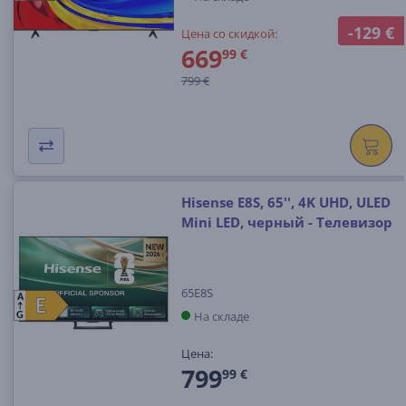
-129 €
Цена со скидкой:
669
99 €
799 €
Hisense E8S, 65'', 4K UHD, ULED
Mini LED, черный - Телевизор
65E8S
A
E
E
На складе
G
Цена:
799
99 €