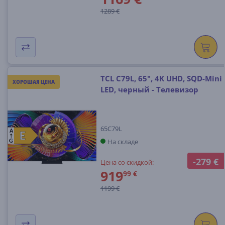
1289 €
TCL C79L, 65", 4K UHD, SQD-Mini
ХОРОШАЯ ЦЕНА
LED, черный - Телевизор
65C79L
A
E
E
На складе
G
-279 €
Цена со скидкой:
919
99 €
1199 €