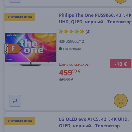
Philips The One PUS9060, 43'', 4K
ХОРОШАЯ ЦЕНА
UHD, QLED, черный - Телевизор
(4)
43PUS9060/12
A
F
F
На складе
G
-10 €
Цена со скидкой:
459
99 €
469.99 €
LG OLED evo AI C5, 42'', 4K UHD,
ХОРОШАЯ ЦЕНА
OLED, черный - Телевизор