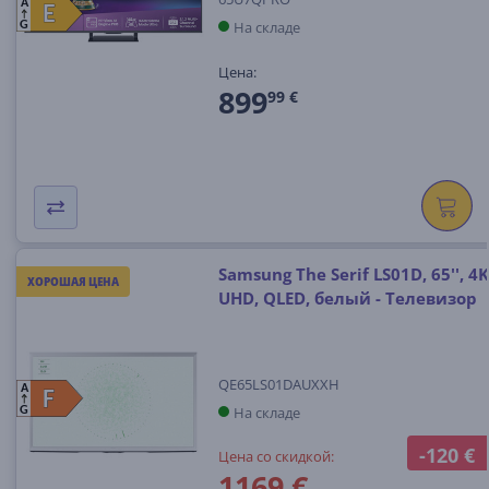
A
E
E
На складе
G
Цена:
899
99 €
Samsung The Serif LS01D, 65'', 4K
ХОРОШАЯ ЦЕНА
UHD, QLED, белый - Телевизор
QE65LS01DAUXXH
A
F
F
На складе
G
-120 €
Цена со скидкой:
1169 €