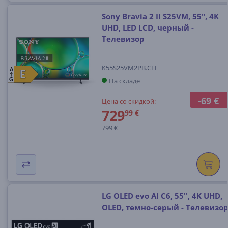
Sony Bravia 2 II S25VM, 55", 4K
UHD, LED LCD, черный -
Телевизор
K55S25VM2PB.CEI
A
E
E
На складе
G
-69 €
Цена со скидкой:
729
99 €
799 €
LG OLED evo AI C6, 55'', 4K UHD,
OLED, темно-серый - Телевизо