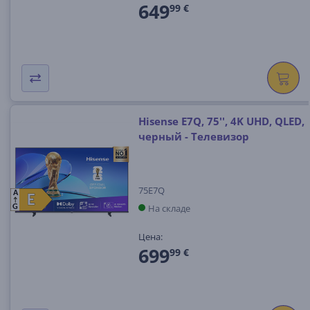
649
99 €
Hisense E7Q, 75'', 4K UHD, QLED,
черный - Телевизор
75E7Q
A
E
E
На складе
G
Цена:
699
99 €