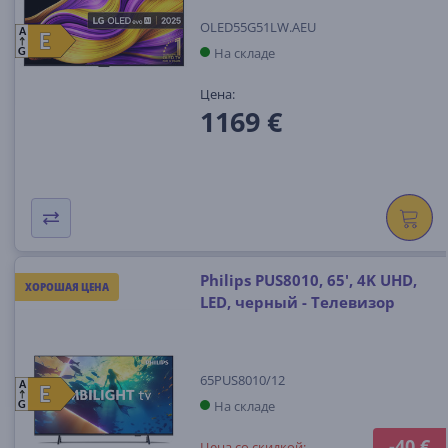
OLED55G51LW.AEU
A
E
E
На складе
G
Цена:
1169 €
Philips PUS8010, 65', 4K UHD,
ХОРОШАЯ ЦЕНА
LED, черный - Телевизор
65PUS8010/12
A
E
E
На складе
G
-40 €
Цена со скидкой: