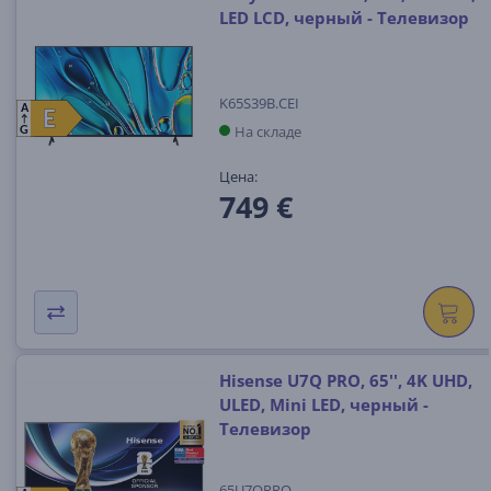
LED LCD, черный - Телевизор
K65S39B.CEI
A
E
E
На складе
G
Цена:
749 €
Hisense U7Q PRO, 65'', 4K UHD,
ULED, Mini LED, черный -
Телевизор
65U7QPRO