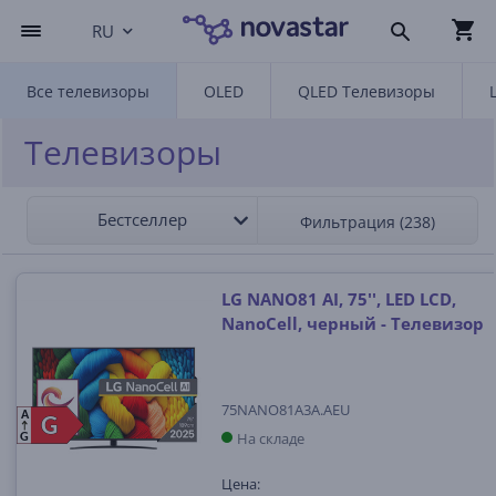
RU
Все телевизоры
OLED
QLED Телевизоры
Телевизоры
Бестселлер
Фильтрация (238)
LG NANO81 AI, 75'', LED LCD,
NanoCell, черный - Телевизор
75NANO81A3A.AEU
A
G
G
На складе
G
Цена: