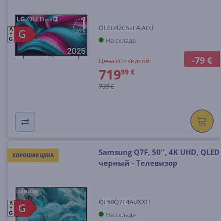
OLED42C52LA.AEU
A
G
G
На складе
G
-79 €
Цена со скидкой:
719
99 €
799 €
Samsung Q7F, 50'', 4K UHD, QLED
ХОРОШАЯ ЦЕНА
черный - Телевизор
QE50Q7F4AUXXH
A
G
G
На складе
G