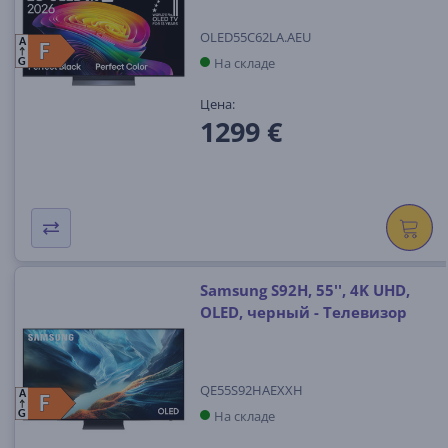
OLED55C62LA.AEU
A
F
F
На складе
G
Цена:
1299 €
Samsung S92H, 55'', 4K UHD,
OLED, черный - Телевизор
QE55S92HAEXXH
A
F
F
На складе
G