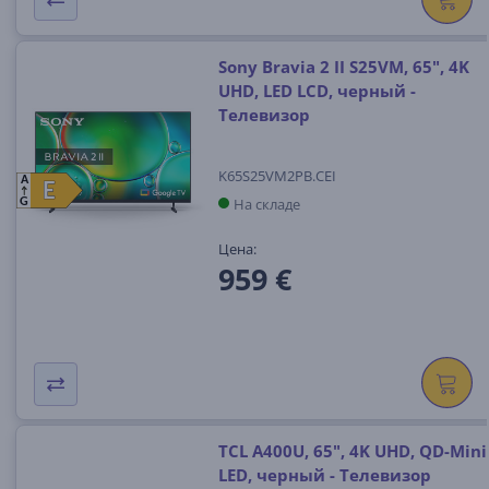
Sony Bravia 2 II S25VM, 65", 4K
UHD, LED LCD, черный -
Телевизор
K65S25VM2PB.CEI
A
E
E
На складе
G
Цена:
959 €
TCL A400U, 65", 4K UHD, QD-Mini
LED, черный - Телевизор