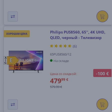
Philips PUS8560, 65'', 4K UHD,
ХОРОШАЯ ЦЕНА
QLED, черный - Телевизор
(6)
65PUS8560/12
A
E
E
На складе
G
-100 €
Цена со скидкой:
479
99 €
579.99 €