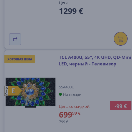
Цена:
1299 €
TCL A400U, 55", 4K UHD, QD-Mini
ХОРОШАЯ ЦЕНА
LED, черный - Телевизор
55A400U
A
E
E
На складе
G
-99 €
Цена со скидкой:
699
99 €
799 €