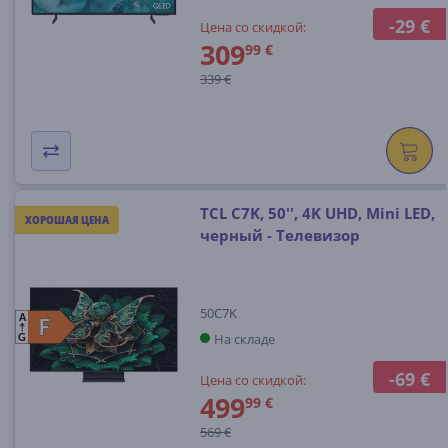
-29 €
Цена со скидкой:
309
99 €
339 €
TCL C7K, 50'', 4K UHD, Mini LED,
ХОРОШАЯ ЦЕНА
черный - Телевизор
50C7K
A
F
F
На складе
G
-69 €
Цена со скидкой:
499
99 €
569 €