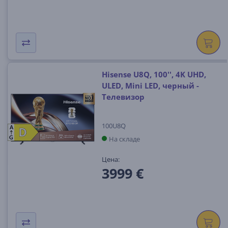
Hisense U8Q, 100'', 4K UHD,
ULED, Mini LED, черный -
Телевизор
100U8Q
A
D
D
На складе
G
Цена:
3999 €