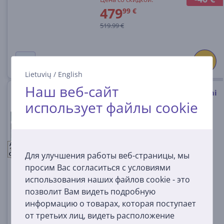
479
99 €
519.99 €
Lietuvių
/
English
Наш веб-сайт
Hisense U7Q, 65'', 4K UHD, Mini
использует файлы cookie
LED, черный - Телевизор
65U7Q
A
E
E
Для улучшения работы веб-страницы, мы
На складе
G
просим Вас согласиться с условиями
Цена:
использования наших файлов cookie - это
599
99 €
позволит Вам видеть подробную
информацию о товарах, которая поступает
от третьих лиц, видеть расположение