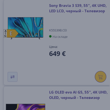
Sony Bravia 3 S39, 55'', 4K UHD,
LED LCD, черный - Телевизор
K55S39B.CEI
A
E
E
На складе
G
Цена:
649 €
LG OLED evo AI G5, 55'', 4K UHD,
OLED, черный - Телевизор