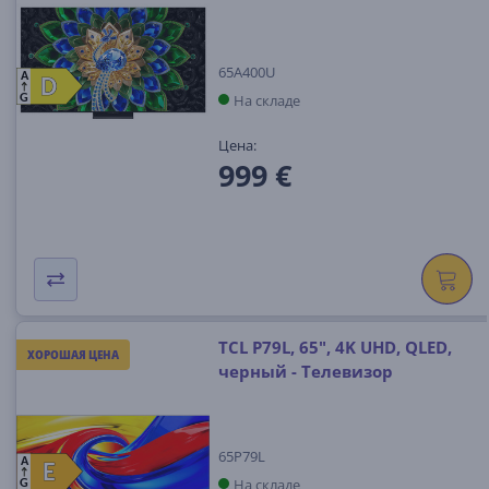
65A400U
A
D
D
На складе
G
Цена:
999 €
TCL P79L, 65", 4K UHD, QLED,
ХОРОШАЯ ЦЕНА
черный - Телевизор
65P79L
A
E
E
На складе
G