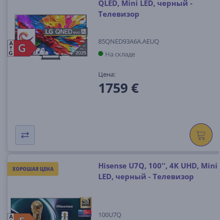
QLED, Mini LED, черный -
Телевизор
85QNED93A6A.AEUQ
A
G
G
На складе
G
Цена:
1759 €
Hisense U7Q, 100'', 4K UHD, Mini
ХОРОШАЯ ЦЕНА
LED, черный - Телевизор
100U7Q
A