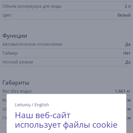
Объем резервуара для воды
2 л
Цвет
белый
Функции
Автоматическое отключение
Да
Таймер
Нет
Ночной режим
Да
Габариты
Вес (без воды)
1,661 кг
Высота
32,4 см
Lietuvių
/
English
Ширина
18,4 см
Наш веб-сайт
Глубина
18,4 см
использует файлы cookie