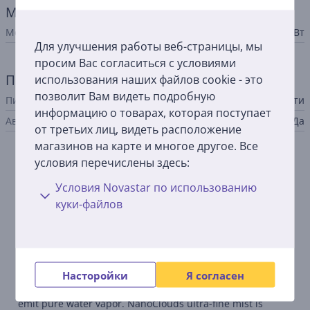
Мощность
Мощность
11 Вт
Для улучшения работы веб-страницы, мы
просим Вас согласиться с условиями
Питание
использования наших файлов cookie - это
позволит Вам видеть подробную
Питание
от сети
информацию о товарах, которая поступает
Автоматическое отключение
Да
от третьих лиц, видеть расположение
магазинов на карте и многое другое. Все
условия перечислены здесь:
Описание
Условия Novastar по использованию
Long run time
куки-файлов
2 fan speeds deliver the performance and comfort you
choose. Hygienically humidifies a 31 m² room for up to
10.5 hours before refilling.
NanoCloud hygienic evaporation
Насторойки
Я согласен
Unique NanoCloud technology uses natural evaporation to
emit pure water vapor. NanoClouds ultra-fine mist is