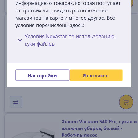
информацию о товарах, которая поступает
от третьих лиц, видеть расположение
магазинов на карте и многое другое. Все
Xiaomi Vacuum S40C, сухая и
условия перечислены здесь:
влажная уборка, белый -
Робот-пылесос
Условия Novastar по использованию
куки-файлов
BHR9664EU/S40C
На складе
Цена:
179
99 €
Насторойки
Я согласен
Xiaomi Vacuum S40 Pro, сухая и
влажная уборка, белый -
Робот-пылесос