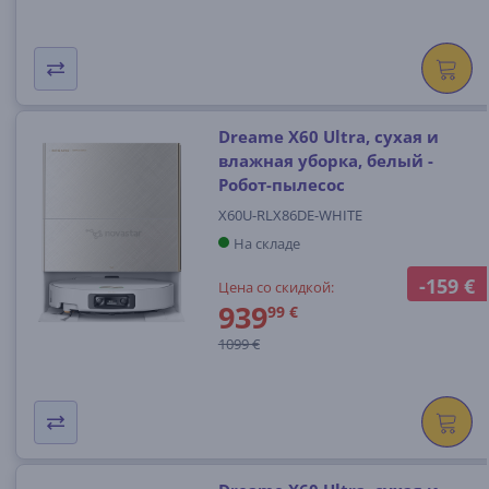
Dreame X60 Ultra, сухая и
влажная уборка, белый -
Робот-пылесос
X60U-RLX86DE-WHITE
На складе
-159 €
Цена со скидкой:
939
99 €
1099 €