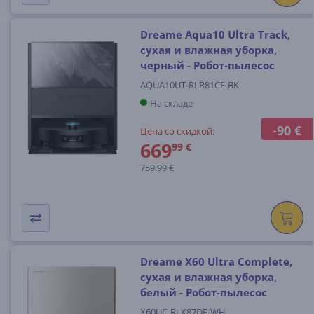
Dreame Aqua10 Ultra Track,
сухая и влажная уборка,
черный - Робот-пылесос
AQUA10UT-RLR81CE-BK
На складе
-90 €
Цена со скидкой:
669
99 €
759.99 €
Dreame X60 Ultra Complete,
сухая и влажная уборка,
белый - Робот-пылесос
X60UC-RLX87DE-WH