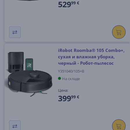
529
99 €
iRobot Roomba® 105 Combo+,
сухая и влажная уборка,
черный - Робот-пылесос
Y351040/105+B
На складе
Цена:
399
99 €