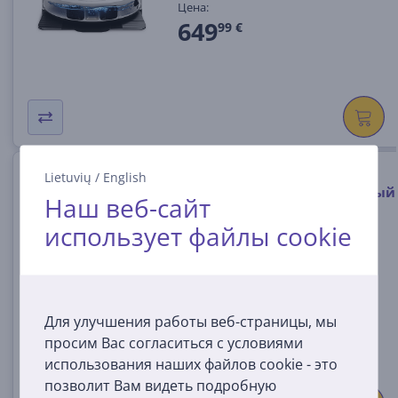
Цена:
649
99 €
Shark Matrix Plus, сухая и
Lietuvių
/
English
влажная уборка, белый/серый
Наш веб-сайт
- Робот-пылесос
использует файлы cookie
RV2620WDEUWH
На складе
Цена:
399
99 €
Для улучшения работы веб-страницы, мы
просим Вас согласиться с условиями
использования наших файлов cookie - это
позволит Вам видеть подробную