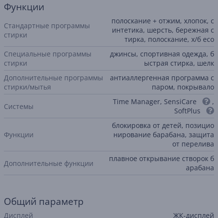
Функции
полоскание + отжим, хлопок, с
Стандартные программы
интетика, шерсть, бережная с
стирки
тирка, полоскание, х/б eco
Специальные программы
джинсы, спортивная одежда, б
стирки
ыстрая стирка, шелк
Дополнительные программы
антиаллергенная программа с
стирки/мытья
паром, покрывало
Time Manager, SensiCare
,
Системы
SoftPlus
блокировка от детей, позицио
Функции
нирование барабана, защита
от перелива
плавное открывание створок б
Дополнительные функции
арабана
Общий параметр
Дисплей
ЖК-дисплей