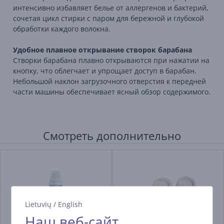
интенсивно избавляет белье от аллергенов и бактерий,
сочетая цикл стирки с паром для бережной и глубокой
обработки каждого волокна.
Удобное плавное открывание створок барабана
Створки барабана плавно открываются при нажатии на
кнопку, что облегчает и упрощает доступ в барабан.
Небольшой наклон загрузочного отверстия к передней
части машины обеспечивает ясный обзор содержимого.
Смотреть дополнительно
Lietuvių
/
English
Наш веб-сайт