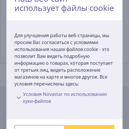
использует файлы cookie
Miele, 250 мл -
Xavax, 4 шт., белый -
Средство для стирки
Антивибрационные
спортивной одежды
подкладки
10225760
00220752
Для улучшения работы веб-страницы, мы
просим Вас согласиться с условиями
Цена:
Цена:
21.99 €
6.99 €
использования наших файлов cookie - это
позволит Вам видеть подробную
информацию о товарах, которая поступает
от третьих лиц, видеть расположение
магазинов на карте и многое другое. Все
условия перечислены здесь:
Условия Novastar по использованию
Отзывы
куки-файлов
Средняя оценка
(7)
4,1