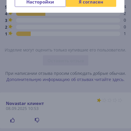
Насторойки
Я согласен
4
5
2
4
0
3
0
2
1
1
Изделие могут оценить только купившие его пользователи.
Оставить отзыв
При написании отзыва просим соблюдать добрые обычаи.
Дополнительную информацию об отзывах читайте здесь.
Novastar клиент
08.09.2025 10:53