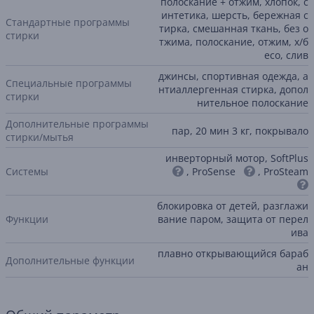
полоскание + отжим, хлопок, с
интетика, шерсть, бережная с
Стандартные программы
тирка, смешанная ткань, без о
стирки
тжима, полоскание, отжим, х/б
eco, слив
джинсы, спортивная одежда, а
Специальные программы
нтиаллергенная стирка, допол
стирки
нительное полоскание
Дополнительные программы
пар, 20 мин 3 кг, покрывало
стирки/мытья
инверторный мотор, SoftPlus
Системы
, ProSense
, ProSteam
блокировка от детей, разглажи
Функции
вание паром, защита от перел
ива
плавно открывающийся бараб
Дополнительные функции
ан