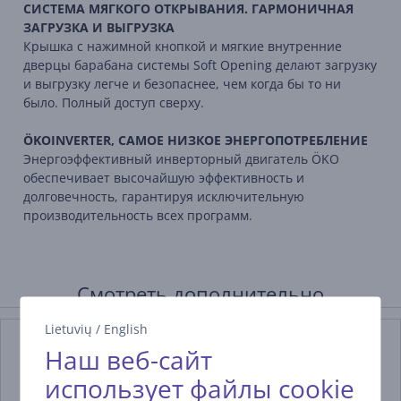
СИСТЕМА МЯГКОГО ОТКРЫВАНИЯ. ГАРМОНИЧНАЯ
ЗАГРУЗКА И ВЫГРУЗКА
Крышка с нажимной кнопкой и мягкие внутренние
дверцы барабана системы Soft Opening делают загрузку
и выгрузку легче и безопаснее, чем когда бы то ни
было. Полный доступ сверху.
ÖKOINVERTER, САМОЕ НИЗКОЕ ЭНЕРГОПОТРЕБЛЕНИЕ
Энергоэффективный инверторный двигатель ÖKO
обеспечивает высочайшую эффективность и
долговечность, гарантируя исключительную
производительность всех программ.
Смотреть дополнительно
Lietuvių
/
English
Наш веб-сайт
использует файлы cookie