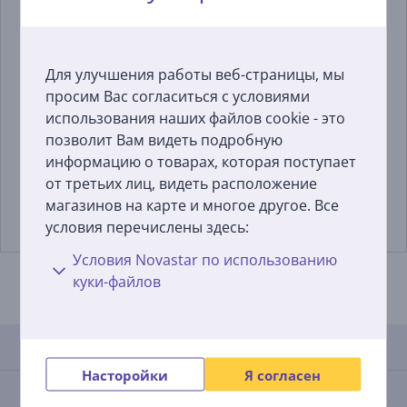
Для улучшения работы веб-страницы, мы
Miele Sensitive Skin, 1,8
Xavax, 4 шт., белый -
просим Вас согласиться с условиями
кг - Стиральный
Антивибрационные
использования наших файлов cookie - это
порошок
подкладки
позволит Вам видеть подробную
10459890
00220752
информацию о товарах, которая поступает
от третьих лиц, видеть расположение
Цена:
Цена:
28.99 €
6.99 €
магазинов на карте и многое другое. Все
условия перечислены здесь:
Условия Novastar по использованию
куки-файлов
Отзывы
Насторойки
Я согласен
Средняя оценка