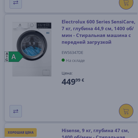
Electrolux 600 Series SensiCare,
7 кг, глубина 44,9 см, 1400 об/
мин - Стиральная машина с
передней загрузкой
EWS6347DE
A
A
A
На складе
G
Цена:
449
99 €
Hisense, 9 кг, глубина 47 см,
ХОРОШАЯ ЦЕНА
1400 об/мин - Стиральная