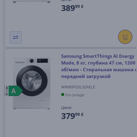
389
99 €
Samsung SmartThings AI Energy
Mode, 8 кг, глубина 47 см, 1200
об/мин - Стиральная машина 
передней загрузкой
WW80FG5L32AELE
A
A
A
На складе
G
Цена:
379
99 €