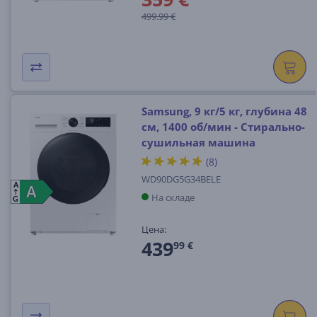
499.99 €
Samsung, 9 кг/5 кг, глубина 48
см, 1400 об/мин - Стирально-
сушильная машина
(8)
WD90DG5G34BELE
A
A
A
На складе
G
Цена:
439
99 €