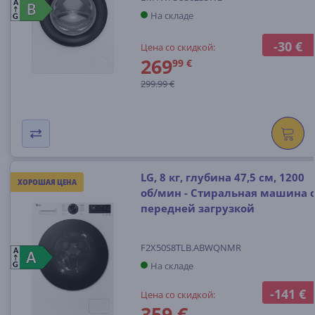
A
B
B
На складе
G
-30 €
Цена со скидкой:
269
99 €
299.99 €
LG, 8 кг, глубина 47,5 см, 1200
ХОРОШАЯ ЦЕНА
об/мин - Стиральная машина 
передней загрузкой
F2X50S8TLB.ABWQNMR
A
A
A
На складе
G
-141 €
Цена со скидкой:
359 €