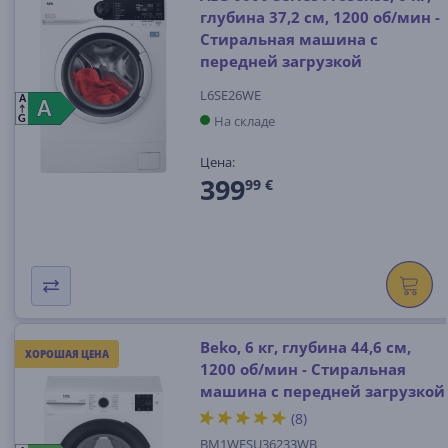
глубина 37,2 см, 1200 об/мин -
Стиральная машина с
передней загрузкой
L6SE26WE
A
A
A
На складе
G
Цена:
399
99 €
Beko, 6 кг, глубина 44,6 см,
ХОРОШАЯ ЦЕНА
1200 об/мин - Стиральная
машина с передней загрузкой
(8)
BM1WFSU36233WB