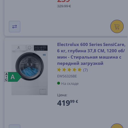
329.99 €
Electrolux 600 Series SensiCare,
6 кг, глубина 37,8 СМ, 1200 об/
мин - Стиральная машина с
передней загрузкой
(7)
A
EWS6326BE
A
A
G
На складе
Цена:
419
99 €