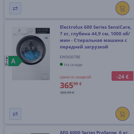
Electrolux 600 Series SensiCare,
7 кг, глубина 44,9 см, 1000 об/
мин - Стиральная машина с
передней загрузкой
EWS6307BE
A
A
A
На складе
G
-24 €
Цена со скидкой:
365
99 €
389.99 €
AEG 6000 Series ProSense, 6 кг,