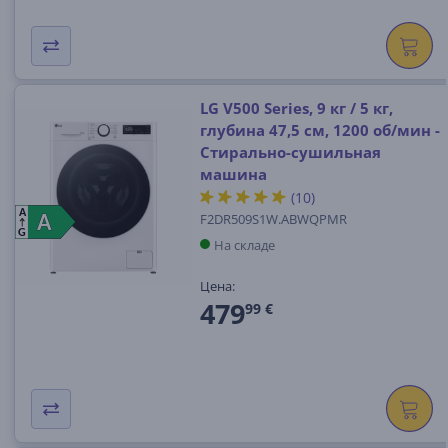
LG V500 Series, 9 кг / 5 кг,
глубина 47,5 см, 1200 об/мин -
Стирально-сушильная
машина
(10)
A
F2DR509S1W.ABWQPMR
A
A
G
На складе
Цена:
479
99 €