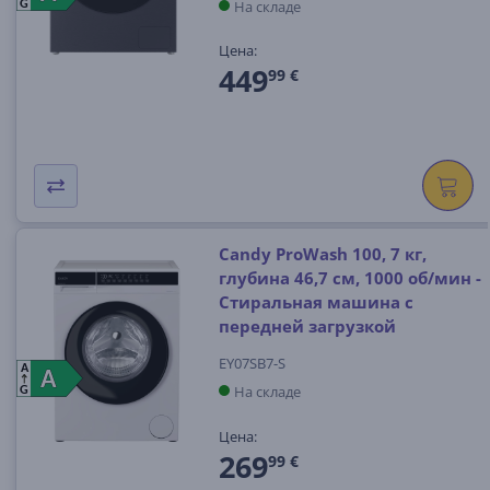
На складе
G
Цена:
449
99 €
Candy ProWash 100, 7 кг,
глубина 46,7 см, 1000 об/мин -
Стиральная машина с
передней загрузкой
EY07SB7-S
A
A
A
На складе
G
Цена:
269
99 €