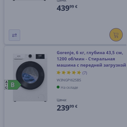
439
99 €
Gorenje, 6 кг, глубина 43,5 см,
1200 об/мин - Стиральная
машина с передней загрузкой
(7)
W3NGPI62SBS
A
B
B
На складе
G
Цена:
239
99 €