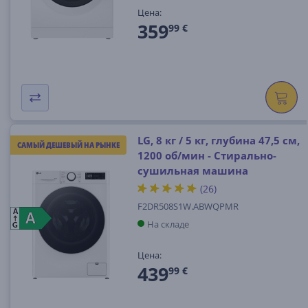
Цена:
359
99 €
LG, 8 кг / 5 кг, глубина 47,5 см,
САМЫЙ ДЕШЕВЫЙ НА РЫНКЕ
1200 об/мин - Стирально-
сушильная машина
(26)
F2DR508S1W.ABWQPMR
A
A
A
На складе
G
Цена:
439
99 €