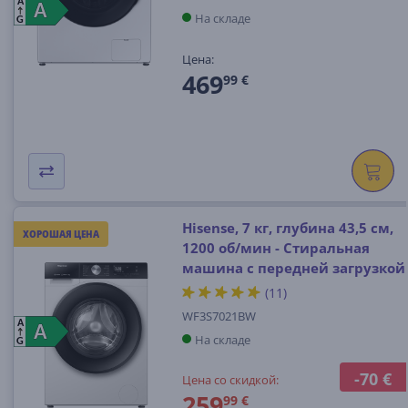
A
A
A
На складе
G
Цена:
469
99 €
Hisense, 7 кг, глубина 43,5 см,
ХОРОШАЯ ЦЕНА
1200 об/мин - Стиральная
машина с передней загрузкой
(11)
WF3S7021BW
A
A
A
На складе
G
-70 €
Цена со скидкой:
259
99 €