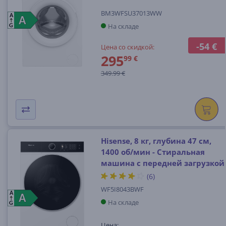
BM3WFSU37013WW
A
A
A
На складе
G
-54 €
Цена со скидкой:
295
99 €
349.99 €
Hisense, 8 кг, глубина 47 см,
1400 об/мин - Стиральная
машина с передней загрузкой
(6)
WF5I8043BWF
A
A
A
На складе
G
Цена: