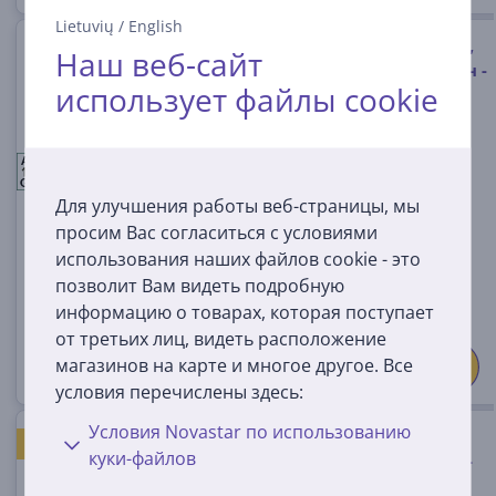
Lietuvių
/
English
Candy ProWash 700 Mini, 5 кг,
Наш веб-сайт
глубина 44,8 см, 1200 об/мин -
использует файлы cookie
Стиральная машина с
передней загрузкой
CW50-BP12307WU-S
A
A
A
На складе
G
Для улучшения работы веб-страницы, мы
просим Вас согласиться с условиями
Цена:
439
использования наших файлов cookie - это
99 €
позволит Вам видеть подробную
информацию о товарах, которая поступает
от третьих лиц, видеть расположение
магазинов на карте и многое другое. Все
условия перечислены здесь:
Условия Novastar по использованию
Candy ProWash 300, 6 кг,
ХОРОШАЯ ЦЕНА
куки-файлов
глубина 42 см, 1200 об/мин -
Стиральная машина с