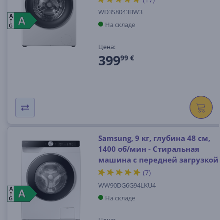
WD3S8043BW3
A
A
A
На складе
G
Цена:
399
99 €
Samsung, 9 кг, глубина 48 см,
1400 об/мин - Стиральная
машина с передней загрузкой
(7)
WW90DG6G94LKU4
A
A
A
На складе
G
Цена: