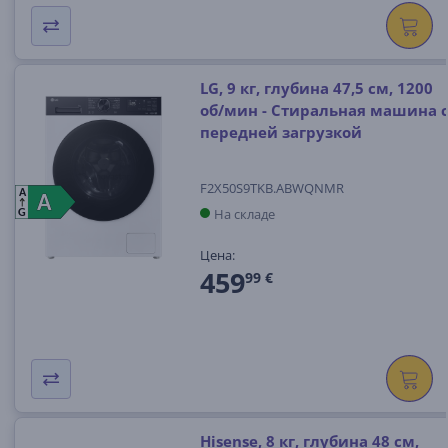
LG, 9 кг, глубина 47,5 см, 1200
об/мин - Стиральная машина 
передней загрузкой
F2X50S9TKB.ABWQNMR
A
A
A
На складе
G
Цена:
459
99 €
Hisense, 8 кг, глубина 48 см,