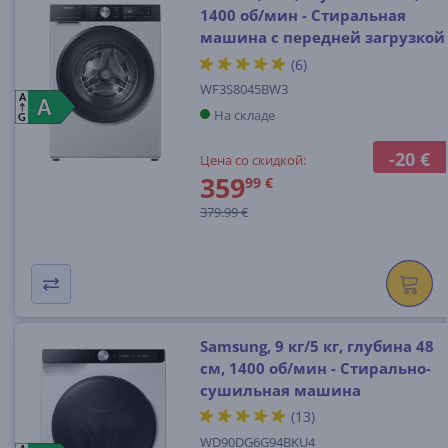
1400 об/мин - Стиральная
машина с передней загрузкой
(6)
WF3S8045BW3
A
A
A
На складе
G
-20 €
Цена со скидкой:
359
99 €
379.99 €
Samsung, 9 кг/5 кг, глубина 48
см, 1400 об/мин - Стирально-
сушильная машина
(13)
WD90DG6G94BKU4