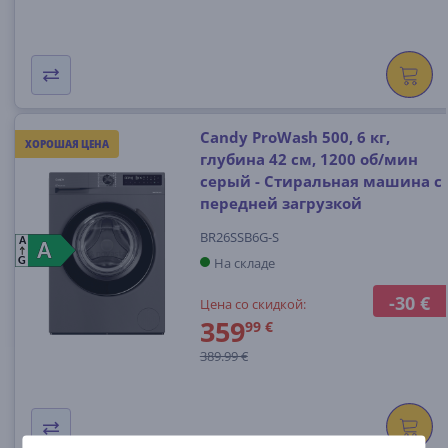
Candy ProWash 500, 6 кг,
ХОРОШАЯ ЦЕНА
глубина 42 см, 1200 об/мин
серый - Стиральная машина с
передней загрузкой
BR26SSB6G-S
A
A
A
На складе
G
-30 €
Цена со скидкой:
359
99 €
389.99 €