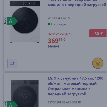
машина с передней загрузкой
WF5I9043BWFS
A
A
A
На складе
G
-30 €
Цена со скидкой:
369
99 €
399.99 €
LG, 9 кг, глубина 47,5 см, 1200
об/мин, матовый черный -
Стиральная машина с
передней загрузкой
F2X50S9TBB.AEBQNMR
A
A
A