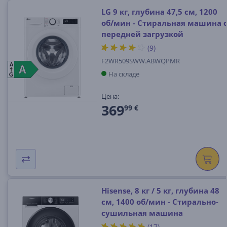
LG 9 кг, глубина 47,5 см, 1200
об/мин - Стиральная машина 
передней загрузкой
(9)
F2WR509SWW.ABWQPMR
A
A
A
На складе
G
Цена:
369
99 €
Hisense, 8 кг / 5 кг, глубина 48
см, 1400 об/мин - Стирально-
сушильная машина
(17)