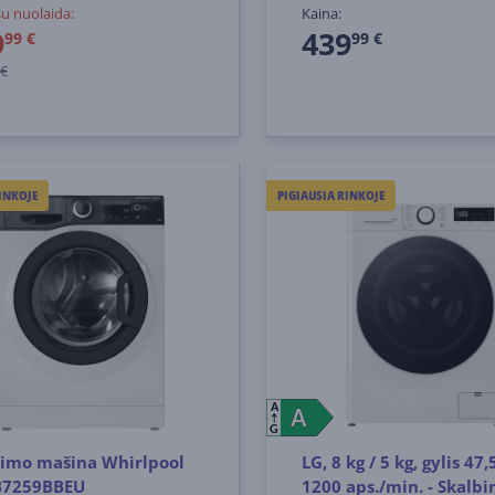
su nuolaida:
Kaina:
9
439
99 €
99 €
 €
INKOJE
PIGIAUSIA RINKOJE
A
A
A
G
bimo mašina Whirlpool
LG, 8 kg / 5 kg, gylis 47,
7259BBEU
1200 aps./min. - Skalb