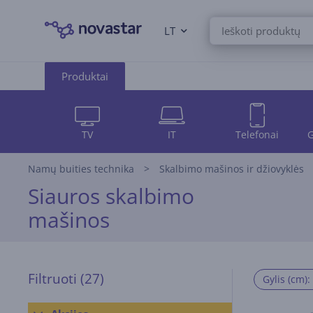
LT
Produktai
TV
IT
Telefonai
G
Namų buities technika
Skalbimo mašinos ir džiovyklės
Siauros skalbimo
mašinos
Filtruoti
(27)
Gylis (cm):