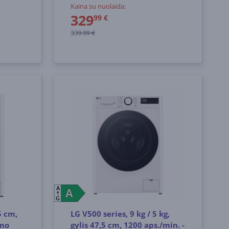
Kaina su nuolaida:
329
99 €
339.99 €
A
A
A
G
5 cm,
LG V500 series, 9 kg / 5 kg,
imo
gylis 47,5 cm, 1200 aps./min. -