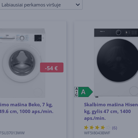
Labiausiai perkamos viršuje
-54 €
A
A
A
G
imo mašina Beko, 7 kg,
Skalbimo mašina Hisen
 49.6 cm, 1000 aps./min.
kg, gylis 47 cm, 1400
aps./min.
(6)
FSU37013WW
WF5I8043BWF