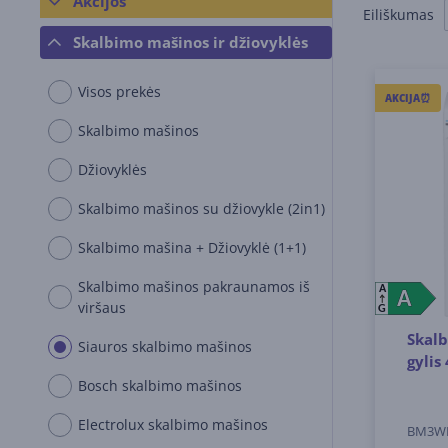
Akcijos
Eiliškumas
Skalbimo mašinos ir džiovyklės
Visos prekės
AKCIJA⏰
Skalbimo mašinos
Džiovyklės
Skalbimo mašinos su džiovykle (2in1)
Skalbimo mašina + Džiovyklė (1+1)
Skalbimo mašinos pakraunamos iš
A
A
A
viršaus
G
Skalb
Siauros skalbimo mašinos
gylis
Bosch skalbimo mašinos
Electrolux skalbimo mašinos
BM3W