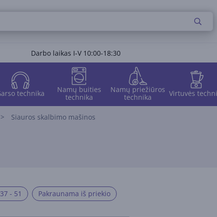
Darbo laikas I-V 10:00-18:30
Namų buities
Namų priežiūros
arso technika
Virtuvės techn
technika
technika
Siauros skalbimo mašinos
 37 - 51
Pakraunama iš priekio