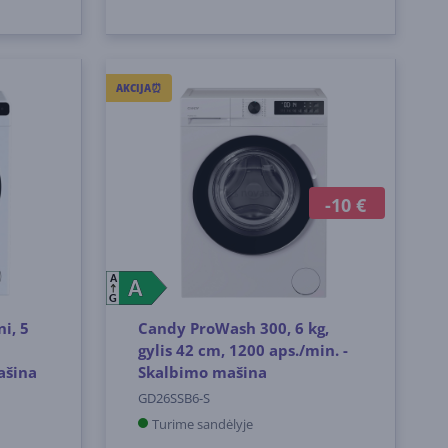
AKCIJA⏰
-10 €
A
A
A
G
i, 5
Candy ProWash 300, 6 kg,
gylis 42 cm, 1200 aps./min. -
ašina
Skalbimo mašina
GD26SSB6-S
Turime sandėlyje