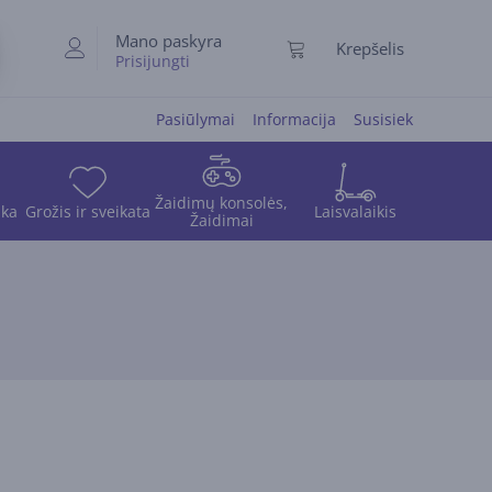
Mano paskyra
Krepšelis
Prisijungti
Pasiūlymai
Informacija
Susisiek
Žaidimų konsolės,
ika
Grožis ir sveikata
Laisvalaikis
Žaidimai