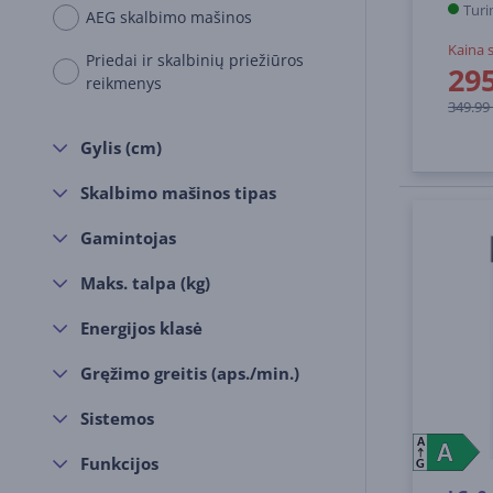
Turi
AEG skalbimo mašinos
Kaina 
Priedai ir skalbinių priežiūros
29
reikmenys
349.99
Gylis (cm)
Skalbimo mašinos tipas
Gamintojas
Maks. talpa (kg)
Energijos klasė
Gręžimo greitis (aps./min.)
Sistemos
A
A
A
Funkcijos
G