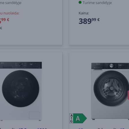
me sandėlyje
Turime sandėlyje
su nuolaida:
Kaina:
5
389
99 €
99 €
 €
A
A
A
G