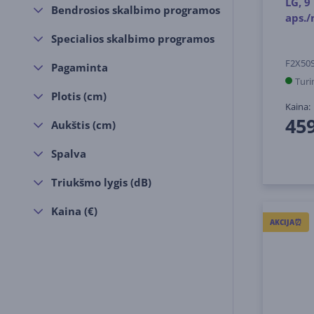
LG, 9
Bendrosios skalbimo programos
aps./
Specialios skalbimo programos
F2X50
Pagaminta
Turi
Plotis (cm)
Kaina:
45
Aukštis (cm)
Spalva
Triukšmo lygis (dB)
Kaina (€)
AKCIJA⏰