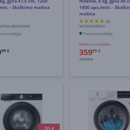
 kg, gylis 47,5 cm, 1200
Hisense, 8 kg, gylis 48 
min. - Skalbimo mašina
1400 aps./min. - Skalb
mašina
(6)
S9TKB.ABWQNMR
WF3S8045BW3
me sandėlyje
Turime sandėlyje
Kaina su nuolaida:
9
359
99 €
99 €
379.99 €
-70 €