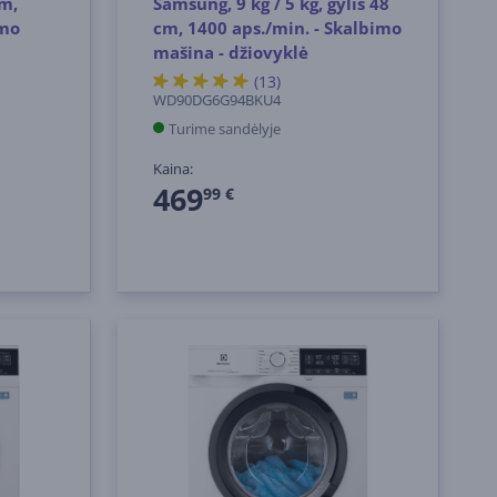
cm,
Samsung, 9 kg / 5 kg, gylis 48
imo
cm, 1400 aps./min. - Skalbimo
mašina - džiovyklė
(13)
WD90DG6G94BKU4
Turime sandėlyje
Kaina:
469
99 €