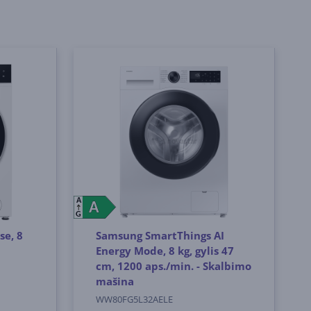
A
A
A
G
se, 8
Samsung SmartThings AI
Energy Mode, 8 kg, gylis 47
cm, 1200 aps./min. - Skalbimo
mašina
WW80FG5L32AELE