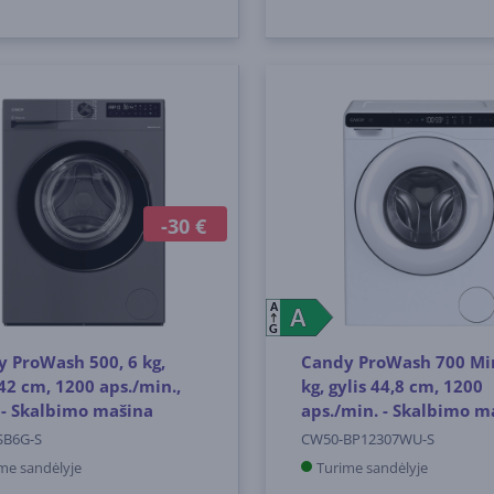
-30 €
A
A
A
G
 ProWash 500, 6 kg,
Candy ProWash 700 Min
 42 cm, 1200 aps./min.,
kg, gylis 44,8 cm, 1200
 - Skalbimo mašina
aps./min. - Skalbimo m
SB6G-S
CW50-BP12307WU-S
me sandėlyje
Turime sandėlyje