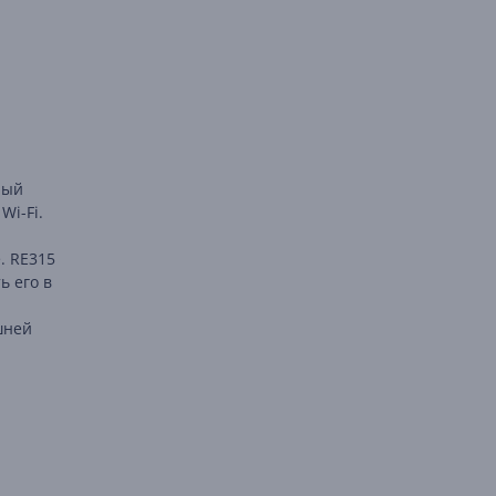
рый
Wi-Fi.
. RE315
ь его в
шней