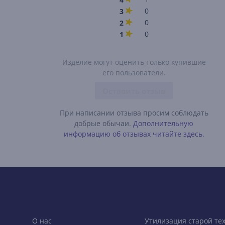
0
3
0
2
0
1
Изделие могут оценить только купившие
его пользователи.
Оставить отзыв
При написании отзыва просим соблюдать
добрые обычаи.
Дополнительную
информацию об отзывах читайте здесь.
О нас
Утилизация старой те