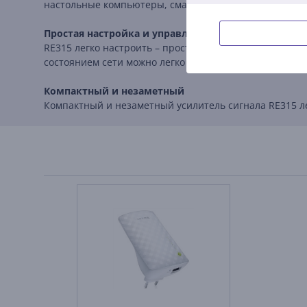
настольные компьютеры, смарт-телевизоры или игров
Простая настройка и управление
RE315 легко настроить – просто нажмите кнопку WPS н
состоянием сети можно легко осуществлять через прил
Компактный и незаметный
Компактный и незаметный усилитель сигнала RE315 л