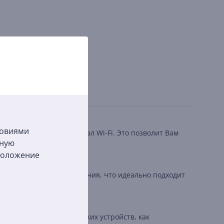
ловиями
 или отсутствующий сигнал Wi-Fi. Это позволит Вам
бную
сположение
 высокую скорость соединения, что идеально подходит
дное подключение для таких устройств, как