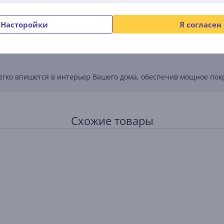
ые консоли. Это делает RE315 универсальным решением, спос
Насторойки
Я согласен
а своем роутере, а затем на RE315, чтобы быстро и легко расши
ожение TP-Link Tether.
егко впишется в интерьер Вашего дома, обеспечив мощное пок
Схожие товары