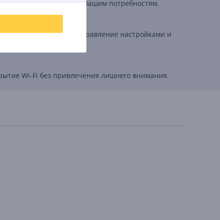
обным адаптироваться к Вашим потребностям.
рить сеть. Кроме того, управление настройками и
рытие Wi-Fi без привлечения лишнего внимания.