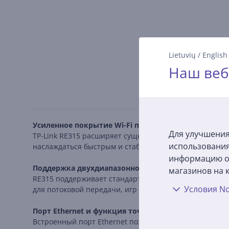
Lietuvių
/
English
Наш веб
Усиленное покрытие Wi-Fi по всему дому
Для улучшения
TP-Link RE315 расширяет существующую сеть Wi-Fi, ул
использования
наслаждаться быстрым и стабильным подключением в
информацию о 
Поддержка двухдиапазонного Wi-Fi 5
магазинов на к
RE315 поддерживает стандарт Wi-Fi 5 и работает на ча
Условия No
для потоковой передачи, игр и загрузки больших файл
Порт Ethernet и функция точки доступа
Встроенный порт Ethernet позволяет настроить RE315 