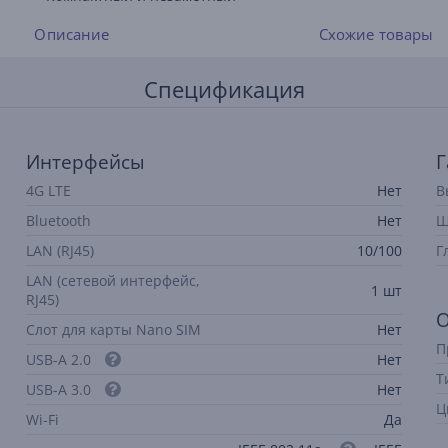
Описание
Схожие товары
Спецификация
Интерфейсы
Г
4G LTE
Нет
В
Bluetooth
Нет
Ш
LAN (RJ45)
10/100
Г
LAN (сетевой интерфейс,
1 шт
RJ45)
О
Слот для карты Nano SIM
Нет
П
USB-A 2.0
Нет
Т
USB-A 3.0
Нет
Ц
Wi-Fi
Да