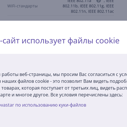
IEEE 802.11a
, IEEE
WiFi-стандарты
802.11b, IEEE 802.11g, IEEE
802.11n, IEEE 802.11ac
-сайт использует файлы cookie
Описание
 работы веб-страницы, мы просим Вас согласиться с ус
учшая силу сигнала и покрытие в местах, где ранее был слабый
 наших файлов cookie - это позволит Вам видеть подро
 каждой комнате.
товарах, которая поступает от третьих лиц, видеть ра
арте и многое другое. Все условия перечислены здесь:
стотах 2,4 ГГц и 5 ГГц, обеспечивая большую гибкость и более
vastar по использованию куки-файлов
ов.
в качестве точки доступа Wi-Fi, обеспечивая стабильное прово