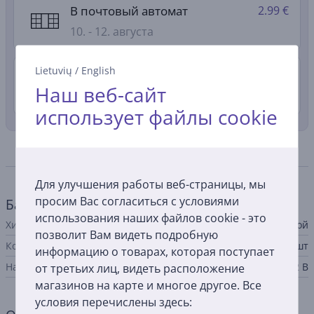
В почтовый автомат
2.99 €
10. - 12. августа
Lietuvių
/
English
Доставка в квартиру
4.99 €
Наш веб-сайт
10. - 12. августа
использует файлы cookie
Спецификация
Для улучшения работы веб-страницы, мы
просим Вас согласиться с условиями
Батарея
использования наших файлов cookie - это
Химический элемент
щелочной
позволит Вам видеть подробную
Кол-во в упаковке
1 шт
информацию о товарах, которая поступает
Напряжение
от третьих лиц, видеть расположение
12 В
магазинов на карте и многое другое. Все
условия перечислены здесь: