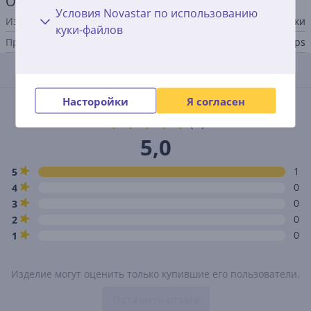
Общий параметр
Условия Novastar по использованию
Изделие
батарейки
куки-файлов
Производитель
Philips
Отзывы
Насторойки
Я согласен
Средняя оценка
(1)
5,0
1
5
0
4
0
3
0
2
0
1
Изделие могут оценить только купившие его пользователи.
Оставить отзыв