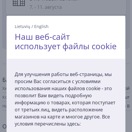
7. - 11. августа
Доставка в квартиру
4.99 €
Lietuvių
/
English
Наш веб-сайт
7. - 11. августа
использует файлы cookie
Спецификация
Для улучшения работы веб-страницы, мы
Батарея
просим Вас согласиться с условиями
использования наших файлов cookie - это
Химический элемент
щелочной
позволит Вам видеть подробную
Кол-во в упаковке
2 шт
информацию о товарах, которая поступает
Напряжение
1,5 В
от третьих лиц, видеть расположение
магазинов на карте и многое другое. Все
условия перечислены здесь:
Общий параметр