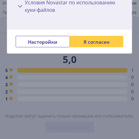
Условия Novastar по использованию
Изделие
батарейки
куки-файлов
Производитель
Philips
Отзывы
Средняя оценка
Насторойки
Я согласен
(1)
5,0
1
5
0
4
0
3
0
2
0
1
Изделие могут оценить только купившие его пользователи.
Оставить отзыв