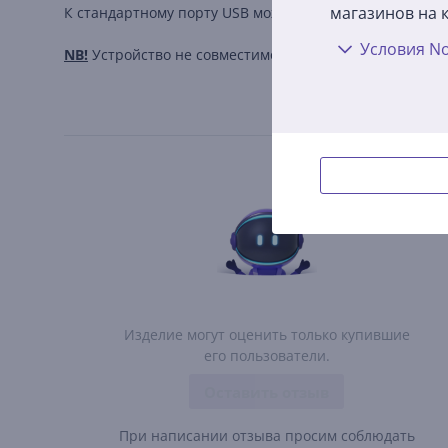
магазинов на к
К стандартному порту USB можно подключать внешний ж
Условия No
NB!
Устройство не совместимо с внешним жестким диск
Изделие могут оценить только купившие
его пользователи.
Оставить отзыв
При написании отзыва просим соблюдать