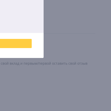
C – зарядное устройство.
 свой вклад и первым/первой оставить свой отзыв