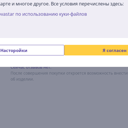
арте и многое другое. Все условия перечислены здесь:
есткий диск, фотокамеру или iPhone/iPad/iPod, а к порту USB-
vastar по использованию куки-файлов
ом G-Tech G-DRIVE mobile USB 3.0.
Отзывы
Насторойки
Я согласен
Сейчас отзывов нет.
После совершения покупки откроется возможность внести
об изделии.