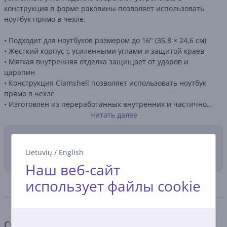
конструкция в форме раковины позволяет использовать
ноутбук прямо в чехле.
• Подходит для ноутбуков размером до 16" (35,8 × 24,6 см)
• Жесткий корпус с усиленными углами и защитой краев
• Мягкая внутренняя отделка защищает от ударов и
царапин
• Конструкция Clamshell позволяет использовать ноутбук
прямо в чехле
• Изготовлен из переработанных внутренних и частично
переработанных внешних материалов
Читать далее
Способы доставки
Lietuvių
/
English
Наш веб-сайт
использует файлы cookie
Спецификация
Сумка для ноутбука