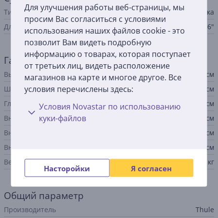
Для улучшения работы веб-страницы, мы
Тип
чехол для ноутбука
просим Вас согласиться с условиями
Для ноутбуков с диагональю
до 16"
использования наших файлов cookie - это
позволит Вам видеть подробную
информацию о товарах, которая поступает
Габариты
от третьих лиц, видеть расположение
Высота
27,5 см
магазинов на карте и многое другое. Все
условия перечислены здесь:
Ширина
39 см
Глубина
3 см
Условия Novastar по использованию
куки-файлов
Внутренняя высота
24,6 см
Внутренняя ширина
35,8 см
Внутренняя глубина
1,6 см
Вес
0,5 кг
Насторойки
Я согласен
Общий параметр
Производитель
Thule