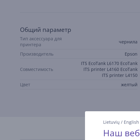
Общий параметр
Тип аксессуара для
чернила
принтера
Производитель
Epson
ITS EcoTank L6170 EcoTank
Совместимость
ITS printer L4160 EcoTank
ITS printer L4150
Цвет
желтый
Lietuvių
/
English
Наш веб