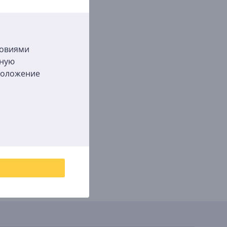
ловиями
бную
сположение