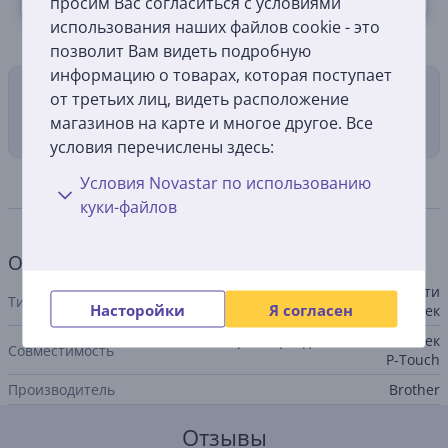
просим Вас согласиться с условиями
использования наших файлов cookie - это
позволит Вам видеть подробную
информацию о товарах, которая поступает
Способы доставки
от третьих лиц, видеть расположение
магазинов на карте и многое другое. Все
условия перечислены здесь:
Условия Novastar по использованию
Спецификация
куки-файлов
Общий параметр
лента к принтеру для печати
Тип аксессуара для принтера
Насторойки
Я согласен
наклеек
принтеры для печати наклеек
Совместимость
P-Touch
Производитель
Brother
Отзывы