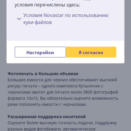
условия перечислены здесь:
Шесть чернил на основе красителей: высокое
Условия Novastar по использованию
качество и скорость
куки-файлов
Новые красные и серые чернила для расширенного
цветового пространства и качественной фотопечати.
Картридж для обслуживания
Пользователь может самостоятельно заменять
Насторойки
Я согласен
печатающую головку и картридж для обслуживания,
чтобы сократить время простоя.
Фотопечать в больших объемах
Большие емкости для чернил обеспечивают высокий
ресурс печати – одного комплекта бутылочек с
чернилами хватит для печати около 3800 фотографий
формата 10x15. Вы обязательно оцените возможность
реже пополнять емкости с чернилами.
Расширенная поддержка носителей
Оцените более высокую точность подачи, поддержку
разных видов фотобумаги, автоматическое