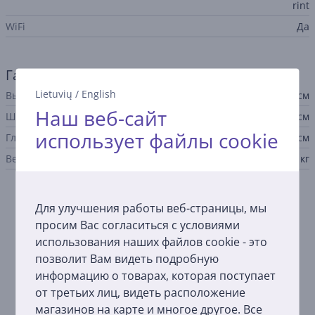
rint
WiFi
Да
Габариты
Lietuvių
/
English
Высота
16,7 см
Наш веб-сайт
Ширина
44,5 см
использует файлы cookie
Глубина
34 см
Вес
6,6 кг
Описание
Для улучшения работы веб-страницы, мы
просим Вас согласиться с условиями
использования наших файлов cookie - это
Большие объемы, высокие стандарты, низкие
затраты
позволит Вам видеть подробную
Принтер PIXMA G640 обеспечивает удобство,
информацию о товарах, которая поступает
универсальность и превосходное качество печати для
от третьих лиц, видеть расположение
создания большого количества высококачественных
магазинов на карте и многое другое. Все
изображений по низкой цене.