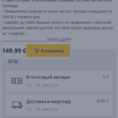
стоматологами, и уникальную плавную систему магнитного
привода.
• Невероятно плавная и тихая чистка. Лучшее очищение от
Oral-B с первого дня.
• Удаляет до 100% больше налета по сравнению с обычной
мануальной зубной щеткой. На 100% более здоровые десны
за 1 неделю.
• Разработанная со стоматологами уникальная круглая
Читать далее
насадка профессионально очищает с помощью
149.99
€
микровибраций и колебательных движений. Перекрестные
В корзину
щетинки, расположенные под углом 16 градусов, удаляют
Способы доставки
больше налета*, обеспечивая превосходное очищение (*по
сравнению с мануальной зубной щеткой).
В почтовый автомат
0 €
12. - 14. августа
Доставка в квартиру
4.99 €
12. - 14. августа