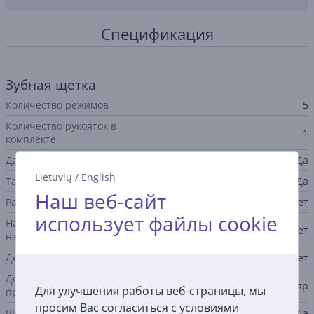
Спецификация
Зубная щетка
Количество режимов
5
Количество рукояток в
1
комплекте
Датчик давления
Да
Lietuvių
/
English
Таймер
Да
Наш веб-сайт
Распознавание насадки
Нет
использует файлы cookie
Напоминание о замене
Нет
насадки
Детский дизайн
Нет
Дополнительные
дорожный футляр
Для улучшения работы веб-страницы, мы
принадлежности в комплекте
просим Вас согласиться с условиями
Bluetooth
Да