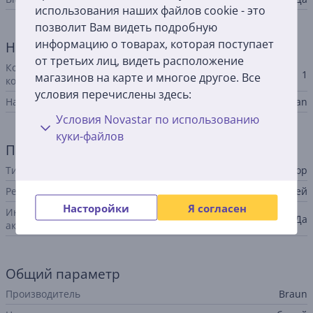
использования наших файлов cookie - это
позволит Вам видеть подробную
информацию о товарах, которая поступает
Насадки для зубной щетки
от третьих лиц, видеть расположение
Количество насадок в
1
магазинов на карте и многое другое. Все
комплекте
условия перечислены здесь:
Насадки в комплекте
iO Ultimate Clean
Условия Novastar по использованию
куки-файлов
Питание
Тип
аккумулятор
Ресурс аккумулятора до
14 дней
Насторойки
Я согласен
Индикатор уровня заряда
Да
аккумулятора
Общий параметр
Производитель
Braun