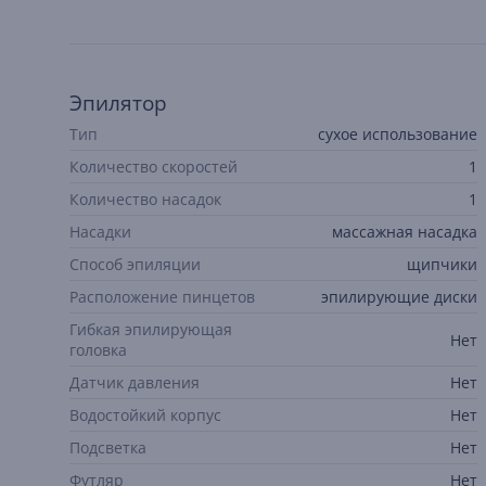
Эпилятор
Тип
сухое использование
Количество скоростей
1
Количество насадок
1
Насадки
массажная насадка
Способ эпиляции
щипчики
Расположение пинцетов
эпилирующие диски
Гибкая эпилирующая
Нет
головка
Датчик давления
Нет
Водостойкий корпус
Нет
Подсветка
Нет
Футляр
Нет