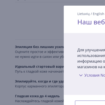
Lietuvių
/
English
Наш веб
Эпиляция без лишних усилий
Для улучшения
Оцените простое и эффективное удаление волос в дом
использования
не нужно идти в салон или убирать после процедуры в
информацию о 
Идеальный стартовый вариант
магазинов на к
Путь к гладкой коже начинается здесь. Подключите и 
Условия No
Эпилируйте, когда и где удобно Вам
Корпус карманного эпилятора не скользит в руке, поэ
Гладкая кожа до 4 недель
Наслаждайтесь гладкой кожей в течение нескольких не