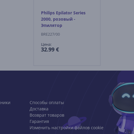
Philips Epilator Series
2000, розовый -
Эпилятор
BRE227/00
Цена:
32.99 €
хники
Способы оплаты
Доставка
Возврат товаров
Гарантия
Изменить настройки файлов cookie