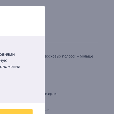
ловиями
лоски с эффективностью восковых полосок – больше
бную
сположение
 всего 10 минут.
добный в хранении и в поездках.
удаления волос на 4 недели.