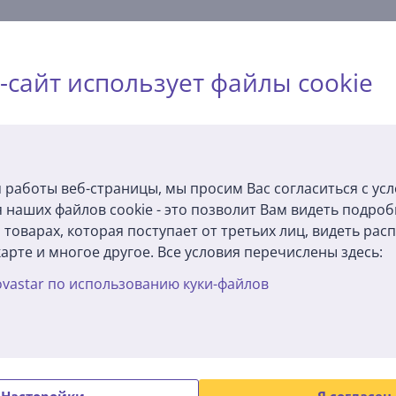
-сайт использует файлы cookie
Описание
 работы веб-страницы, мы просим Вас согласиться с ус
ашних условиях с этим удобным эпилятором. Он захватывает во
 наших файлов cookie - это позволит Вам видеть подро
оск.
товарах, которая поступает от третьих лиц, видеть ра
арте и многое другое. Все условия перечислены здесь:
обработайте – ничего сложного. Обработка обеих голеней займет
vastar по использованию куки-файлов
тому он не только стильный, но и практичный – а также очень у
дель. Этот эпилятор поможет забыть о регулярных процедурах 