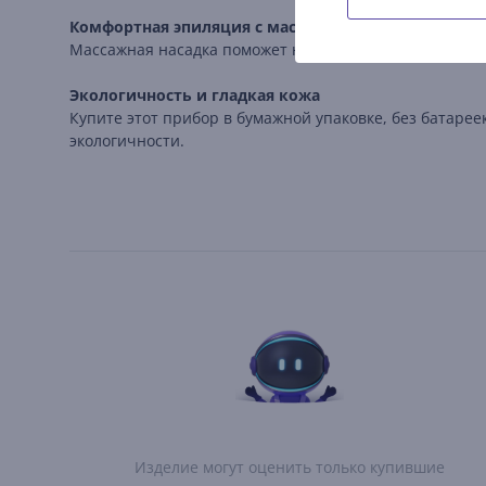
Комфортная эпиляция с массажной насадкой
Массажная насадка поможет начинающим привыкнуть 
Экологичность и гладкая кожа
Купите этот прибор в бумажной упаковке, без батарее
экологичности.
Изделие могут оценить только купившие