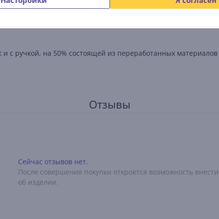
Насторойки
Я согласен
к эпиляции и обеспечит комфорт во время процедуры.
к и с ручкой, на 50% состоящей из переработанных материалов
Отзывы
Сейчас отзывов нет.
После совершения покупки откроется возможность внести
об изделии.