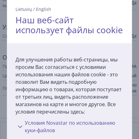
Да
выключения
Lietuvių
/
English
Наш веб-сайт
Уход за прибором
использует файлы cookie
Самоочищающиеся пластины
Да
Общий параметр
Для улучшения работы веб-страницы, мы
Производитель
GA.MA
просим Вас согласиться с условиями
использования наших файлов cookie - это
Цвет
медный
позволит Вам видеть подробную
технология Nano Silver, эргоно
Особенности
информацию о товарах, которая поступает
мичная конструкция
от третьих лиц, видеть расположение
магазинов на карте и многое другое. Все
условия перечислены здесь:
Подходящие товары
Условия Novastar по использованию
куки-файлов