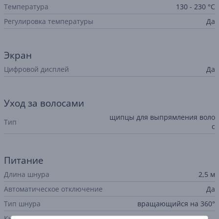
Температура
130 - 230 °C
Регулировка температуры
Да
Экран
Цифровой дисплей
Да
Уход за волосами
щипцы для выпрямления воло
Тип
с
Питание
Длина шнура
2,5 м
Автоматическое отключение
Да
Тип шнура
вращающийся на 360°
Кнопка включения и