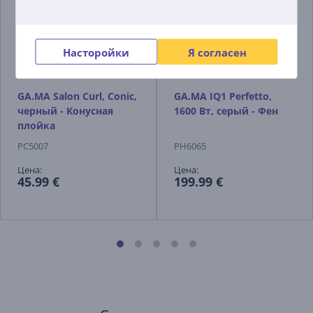
Насторойки
Я согласен
GA.MA Salon Curl, Conic,
GA.MA IQ1 Perfetto,
черный - Конусная
1600 Вт, серый - Фен
плойка
PC5007
PH6065
Цена:
Цена:
45.99 €
199.99 €