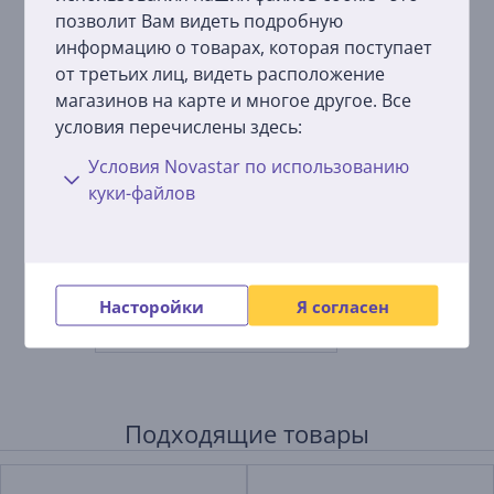
позволит Вам видеть подробную
информацию о товарах, которая поступает
от третьих лиц, видеть расположение
магазинов на карте и многое другое. Все
условия перечислены здесь:
Melitta Anti Calc Bio,
Условия Novastar по использованию
250 мл - Средство для
куки-файлов
удаления накипи
4006508217700
Цена:
4.99 €
Насторойки
Я согласен
Подходящие товары