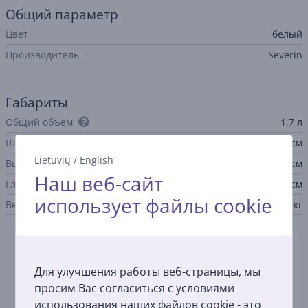
Общий параметр
Цвет
белый
Производитель
Severin
Габариты
Общий объем
1,7 л
Ширина
16,5 см
Lietuvių
/
English
Высота
22 см
Наш веб-сайт
Глубина
20,5 см
использует файлы cookie
Вес
0,72 кг
Смотреть дополнительно
Для улучшения работы веб-страницы, мы
просим Вас согласиться с условиями
использования наших файлов cookie - это