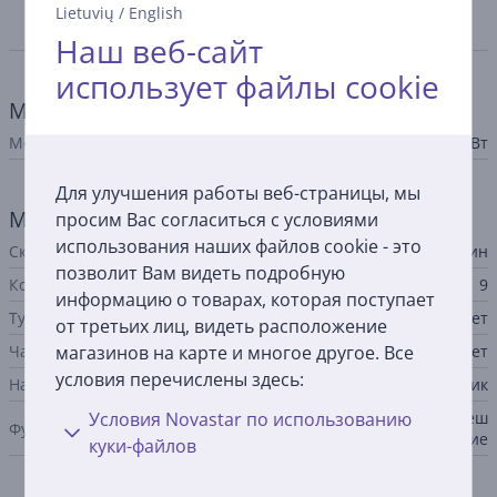
Lietuvių
/
English
Спецификация
Наш веб-сайт
использует файлы cookie
Мощность
Мощность
85 Вт
Для улучшения работы веб-страницы, мы
Миксер
просим Вас согласиться с условиями
использования наших файлов cookie - это
Скорость вращения
1300 об/мин
позволит Вам видеть подробную
Количество скоростей
9
информацию о товарах, которая поступает
Турбо-режим
Нет
от третьих лиц, видеть расположение
магазинов на карте и многое другое. Все
Чаша для смешивания
Нет
условия перечислены здесь:
Насадки
крюк для теста, венчик
Условия Novastar по использованию
замешивание теста, перемеш
Функции
ивание, взбивание
куки-файлов