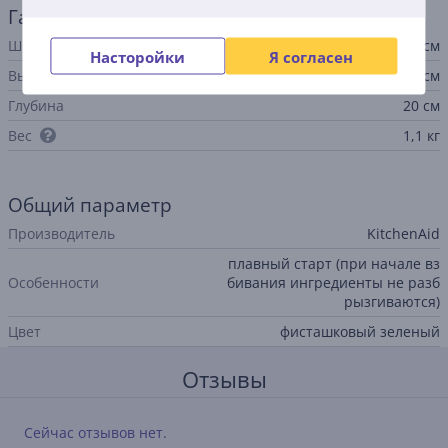
Габариты
Ширина
8 см
Насторойки
Я согласен
Высота
15 см
Глубина
20 см
Вес
1,1 кг
Общий параметр
Производитель
KitchenAid
плавный старт (при начале вз
Особенности
бивания ингредиенты не разб
рызгиваются)
Цвет
фисташковый зеленый
Отзывы
Сейчас отзывов нет.