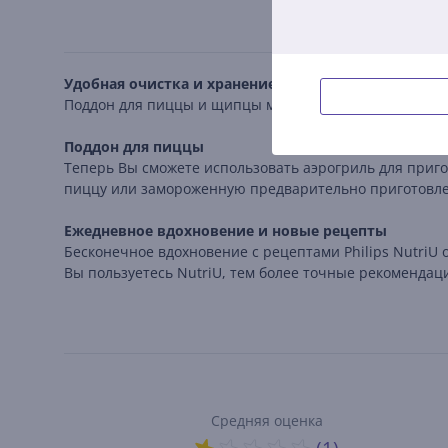
Удобная очистка и хранение
Поддон для пиццы и щипцы можно мыть в посудомоеч
Поддон для пиццы
Теперь Вы сможете использовать аэрогриль для приг
пиццу или замороженную предварительно приготовлен
Ежедневное вдохновение и новые рецепты
Бесконечное вдохновение с рецептами Philips NutriU
Вы пользуетесь NutriU, тем более точные рекомендац
Средняя оценка