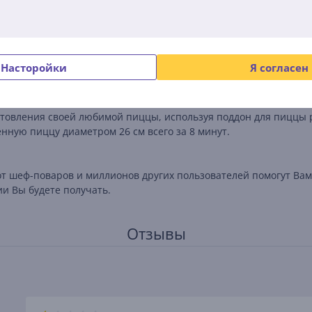
Описание
Насторойки
Я согласен
ной машине, что делает их повторное использование еще про
отовления своей любимой пиццы, используя поддон для пиццы
ную пиццу диаметром 26 см всего за 8 минут.
 от шеф-поваров и миллионов других пользователей помогут В
ии Вы будете получать.
Отзывы