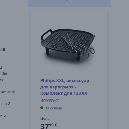
ы в
м
. Вы
ез
Philips XXL, аксессуар
для аэрогриля -
моечной
Комплект для гриля
HD9959/00
 за 8
На складе
ета с
Цена:
37
99 €