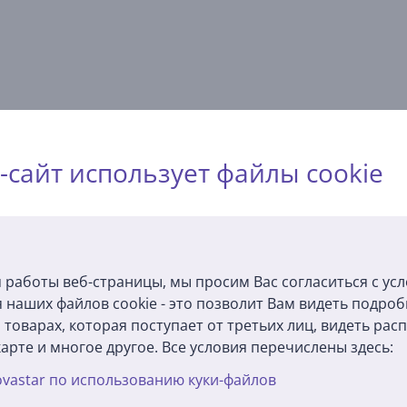
Описание
-сайт использует файлы cookie
Спецификация
Общий параметр
Производитель
Philips
 работы веб-страницы, мы просим Вас согласиться с ус
Цвет
черный
 наших файлов cookie - это позволит Вам видеть подро
товарах, которая поступает от третьих лиц, видеть ра
арте и многое другое. Все условия перечислены здесь:
vastar по использованию куки-файлов