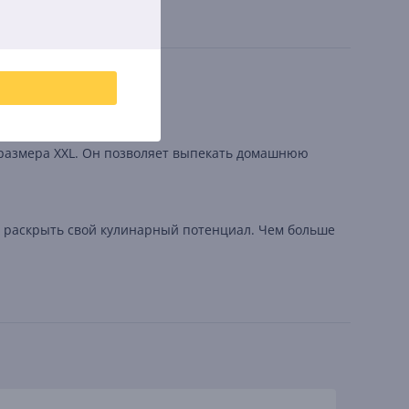
ще.
 размера XXL. Он позволяет выпекать домашнюю
ам раскрыть свой кулинарный потенциал. Чем больше