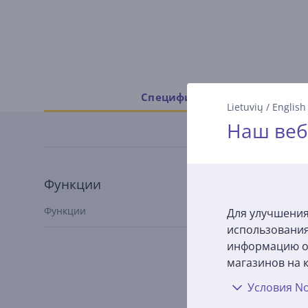
Спецификация
Lietuvių
/
English
Наш веб
Функции
обжаривание горячим
Функции
Для улучшения
воздухом
использования
информацию о 
магазинов на к
Условия No