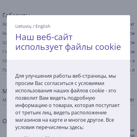
Габариты
Вес
4,7 кг
Lietuvių
/
English
Высота
28,7 см
Наш веб-сайт
Ширина
31 см
использует файлы cookie
Глубина
33,6 см
Общий объем
5 л
Полезный объем
3,5 л
Для улучшения работы веб-страницы, мы
просим Вас согласиться с условиями
использования наших файлов cookie - это
Мощность
позволит Вам видеть подробную
Мощность
1090 Вт
информацию о товарах, которая поступает
от третьих лиц, видеть расположение
магазинов на карте и многое другое. Все
Общий параметр
условия перечислены здесь:
автоматическое приготовлени
е, функция сохранения тепла