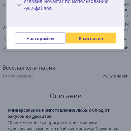
Условия Novastar по использованию
Особенности
до 24 часов, аксессуары можно
куки-файлов
мыть в посудомоечной машин
е, съемная чаша
паровая корзина, мерный стак
В комплекте
ан, ложка для риса, половник
Насторойки
Я согласен
Производитель
Tefal
Цвет
черный
Веселая кулинария
Тип устройства
мультиварки
Описание
Универсальное приготовление любых блюд от
закусок до десертов
10 автоматических программ приготовления –
мультиварка заменяет собой как минимум 7 кухонных