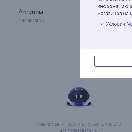
информацию о 
Антенны
магазинов на к
Тип антенны
внешняя
Условия No
Изделие могут оценить только купившие
его пользователи.