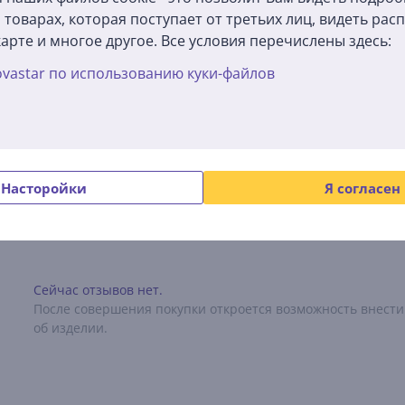
товарах, которая поступает от третьих лиц, видеть ра
Общий параметр
арте и многое другое. Все условия перечислены здесь:
Производитель
KITI
vastar по использованию куки-файлов
Отзывы
Насторойки
Я согласен
Сейчас отзывов нет.
После совершения покупки откроется возможность внести
об изделии.