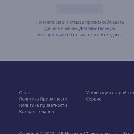
Оставить отзыв
При написании отзыва просим соблюдать
добрые обычаи.
Дополнительную
информацию об отзывах читайте здесь.
О нас
Утилизация старой те
Политика Приватности
Сервис
Политика приватности
Возврат товаров
Copyright © 2026 UAB Novastar LT www.novastar.lt Вс